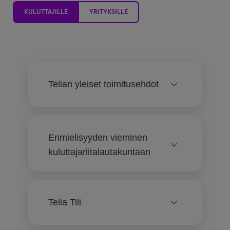
Asiakastuki
KULUTTAJILLE
YRITYKSILLE
Minun Telia
Telian yleiset toimitusehdot
FI
EN
SV
Erimielisyyden vieminen
kuluttajariitalautakuntaan
Telia Tili