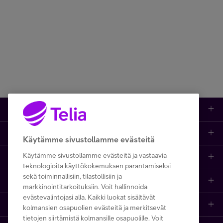
Kauppa
Ajankohtaista
Puhelimet
Käytämme sivustollamme evästeitä
Käytämme sivustollamme evästeitä ja vastaavia
Asiakastuki netissä
Tarjoukset
Puhelinliittymät
teknologioita käyttökokemuksen parantamiseksi
sekä toiminnallisiin, tilastollisiin ja
Ota yhteyttä
Etsi apua ja ohjeita
iPhone 17
Mobiililaajakaista
markkinointitarkoituksiin. Voit hallinnoida
evästevalintojasi alla. Kaikki luokat sisältävät
Telia Finland
Asiakaspalvelun yhteystiedot
Tilauksen peruuttaminen
Samsung S26
Kodin laajakaista
kolmansien osapuolien evästeitä ja merkitsevät
tietojen siirtämistä kolmansille osapuolille. Voit