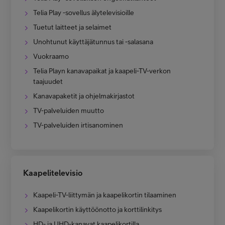
Telia Play -sovellus älytelevisioille
Tuetut laitteet ja selaimet
Unohtunut käyttäjätunnus tai -salasana
Vuokraamo
Telia Playn kanavapaikat ja kaapeli-TV-verkon
taajuudet
Kanavapaketit ja ohjelmakirjastot
TV-palveluiden muutto
TV-palveluiden irtisanominen
Kaapelitelevisio
Kaapeli-TV-liittymän ja kaapelikortin tilaaminen
Kaapelikortin käyttöönotto ja korttilinkitys
HD- ja UHD-kanavat kaapelikortilla