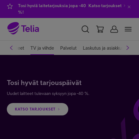
Tosi hyviä laitetarjouksia jopa -40
Katso tarjoukset
%!
YKSITYISILLE
YRITYKSILLE
WHOLESALE
et
Laitteet
TV ja viihde
Palvelut
Laskutus ja asiakkuus
Ve
TELIA FINLAND
Liittymät ja palvelut
Tosi hyvät tarjouspäivät
Uudet laitteet tulevaan syksyyn jopa -40 %.
Laitteet
KATSO TARJOUKSET
TV ja viihde