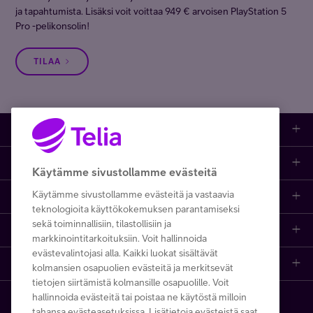
ja tapahtumista. Lisäksi voit voittaa 949 € arvoisen PlayStation 5
Pro -pelikonsolin!
TILAA
Kauppa
Ajankohtaista
Puhelimet
Käytämme sivustollamme evästeitä
Käytämme sivustollamme evästeitä ja vastaavia
Asiakastuki netissä
Tarjoukset
Puhelinliittymät
teknologioita käyttökokemuksen parantamiseksi
sekä toiminnallisiin, tilastollisiin ja
Ota yhteyttä
Etsi apua ja ohjeita
iPhone 17
Mobiililaajakaista
markkinointitarkoituksiin. Voit hallinnoida
evästevalintojasi alla. Kaikki luokat sisältävät
Telia Finland
Asiakaspalvelun yhteystiedot
Tilauksen peruuttaminen
Samsung S26
Kodin laajakaista
kolmansien osapuolien evästeitä ja merkitsevät
tietojen siirtämistä kolmansille osapuolille. Voit
hallinnoida evästeitä tai poistaa ne käytöstä milloin
Telia yrityksenä
Asioi kirjautuneena
Opi ja inspiroidu
Viaplay
Prepaid-liittymät
tahansa evästeasetuksissa. Lisätietoja evästeistä saat