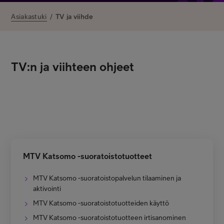
Asiakastuki
Asiakastuki
/
TV ja viihde
Minun Telia
TV:n ja viihteen ohjeet
FI
EN
SV
MTV Katsomo -suoratoistotuotteet
MTV Katsomo -suoratoistopalvelun tilaaminen ja
aktivointi
MTV Katsomo -suoratoistotuotteiden käyttö
MTV Katsomo -suoratoistotuotteen irtisanominen