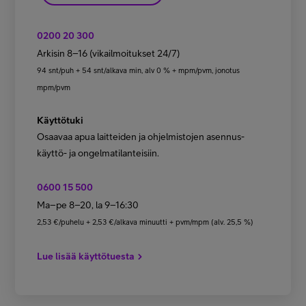
0200 20 300
Arkisin 8–16 (vikailmoitukset 24/7)
94 snt/puh + 54 snt/alkava min, alv 0 % + mpm/pvm, jonotus
mpm/pvm
Käyttötuki
Osaavaa apua laitteiden ja ohjelmistojen asennus-
käyttö- ja ongelmatilanteisiin.
0600 15 500
Ma–pe 8–20, la 9–16:30
2,53 €/puhelu + 2,53 €/alkava minuutti + pvm/mpm (alv. 25,5 %)
Lue lisää käyttötuesta