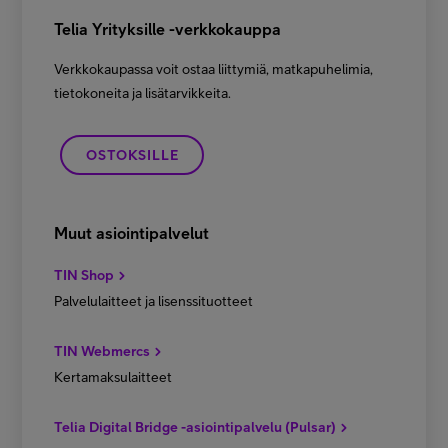
Telia Yrityksille -verkkokauppa
Verkkokaupassa voit ostaa liittymiä, matkapuhelimia,
tietokoneita ja lisätarvikkeita.
OSTOKSILLE
Muut asiointipalvelut
TIN Shop
Palvelulaitteet ja lisenssituotteet
TIN Webmercs
Kertamaksulaitteet
Telia Digital Bridge -asiointipalvelu (Pulsar)