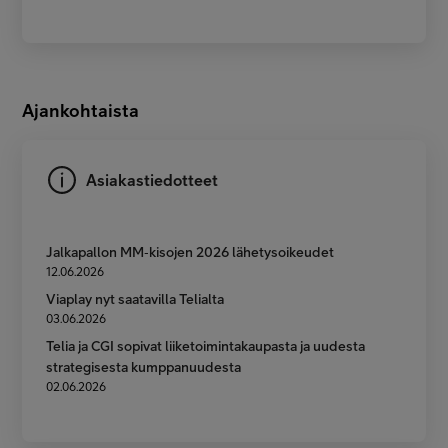
Ajankohtaista
Asiakastiedotteet
Jalkapallon MM‑kisojen 2026 lähetysoikeudet
12.06.2026
Viaplay nyt saatavilla Telialta
03.06.2026
Telia ja CGI sopivat liiketoimintakaupasta ja uudesta
strategisesta kumppanuudesta
02.06.2026