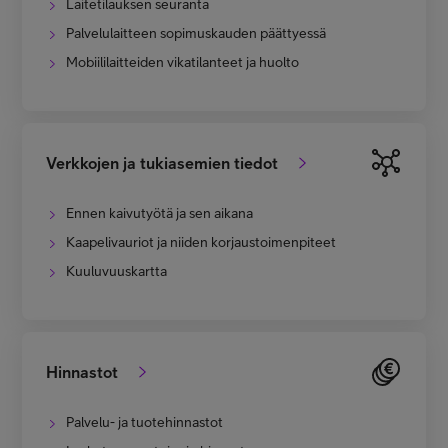
Laitetilauksen seuranta
Palvelulaitteen sopimuskauden päättyessä
Mobiililaitteiden vikatilanteet ja huolto
Verkkojen ja tukiasemien tiedot
Ennen kaivutyötä ja sen aikana
Kaapelivauriot ja niiden korjaustoimenpiteet
Kuuluvuuskartta
Hinnastot
Palvelu- ja tuotehinnastot