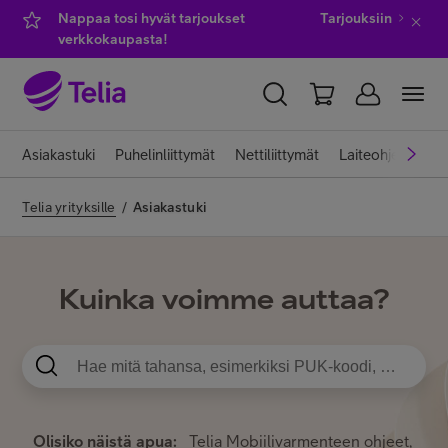
Nappaa tosi hyvät tarjoukset
Tarjouksiin
verkkokaupasta!
YKSITYISILLE
YRITYKSILLE
WHOLESALE
Asiakastuki
Puhelinliittymät
Nettiliittymät
Laiteohjeet
Pa
TELIA FINLAND
Telia yrityksille
/
Asiakastuki
Kauppa
Kuinka voimme auttaa?
IT-palvelut
Asiakastuki
Olisiko näistä apua:
Telia Mobiilivarmenteen ohjeet
,