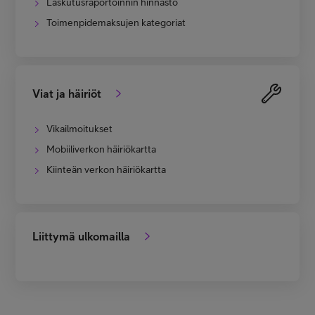
Laskutusraportoinnin hinnasto
Toimenpidemaksujen kategoriat
Viat ja häiriöt
Vikailmoitukset
Mobiiliverkon häiriökartta
Kiinteän verkon häiriökartta
Liittymä ulkomailla