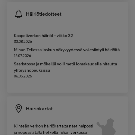
Häiriötiedotteet
Kaapeliverkon häiriöt - viikko 32
03.08.2026
Minun Teliassa laskun näkyvyydessä voi esiintyä häiriöitä
16.07.2026
Saaristossa ja mökeillä voi ilmetä lomakaudella hitautta
yhteysnopeuksissa
06.05.2026
Häiriökartat
Kiinteän verkon häiriökartalta näet helposti
ja nopeasti tällä hetkellä Telian verkossa