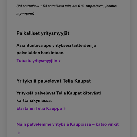
(94 snt/puhelu + 54 snt/alkava min, alv 0 % +mpm/pvm, jonotus
mpm/pvm)
Paikalliset yritysmyyjät
Asiantunteva apu yrityksesi laitteiden ja
palveluiden hankintaan.
Tutustu yritysmyyjiin
Yrityksiä palvelevat Telia Kaupat
Yrityksiä palvelevat Telia Kaupat kätevästi
karttanäkymässä.
Etsi lähin Telia Kauppa
Näin palvelemme yrityksiä Kaupoissa – katso vinkit