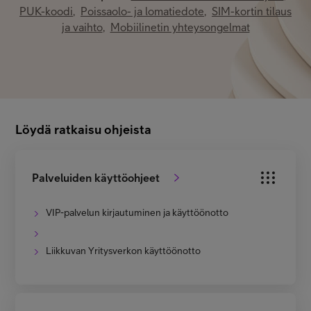
PUK-koodi
,
Poissaolo- ja lomatiedote
,
SIM-kortin tilaus
Minun Telia Yrityksille
ja vaihto
,
Mobiilinetin yhteysongelmat
Inspiroidu
FI
EN
SV
Löydä ratkaisu ohjeista
Palveluiden käyttöohjeet
VIP-palvelun kirjautuminen ja käyttöönotto
Liikkuvan Yritysverkon käyttöönotto