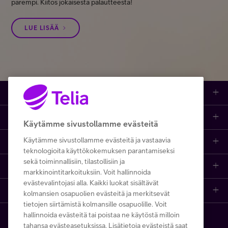
parempi. Kiitos jokaisesta palautteesta!
LUE LISÄÄ
Tuotteet
Asiakastuki
Kauppa
Käytämme sivustollamme evästeitä
Käytämme sivustollamme evästeitä ja vastaavia
Opi ja inspiroidu
Etusivu
IT-palvelut
teknologioita käyttökokemuksen parantamiseksi
sekä toiminnallisiin, tilastollisiin ja
Telia
Kaikki sisällöt
Yhteystiedot
Yrittäjän palvelut
markkinointitarkoituksiin. Voit hallinnoida
evästevalintojasi alla. Kaikki luokat sisältävät
Telia Finland
Telia
Artikkelit
Paikalliset yritysmyyjät
Julkishallinnolle
kolmansien osapuolien evästeitä ja merkitsevät
tietojen siirtämistä kolmansille osapuolille. Voit
hallinnoida evästeitä tai poistaa ne käytöstä milloin
Telia yrityksenä
Telia Cygate
Referenssit
Viat ja häiriöt
Wholesale
tahansa evästeasetuksissa. Lisätietoja evästeistä saat