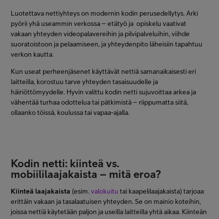
Luotettava nettiyhteys on modernin kodin perusedellytys. Arki
pyörii yhä useammin verkossa – etätyö ja opiskelu vaativat
vakaan yhteyden videopalavereihin ja pilvipalveluihin, viihde
suoratoistoon ja pelaamiseen, ja yhteydenpito läheisiin tapahtuu
verkon kautta.
Kun useat perheenjäsenet käyttävät nettiä samanaikaisesti eri
laitteilla, korostuu tarve yhteyden tasaisuudelle ja
häiriöttömyydelle. Hyvin valittu kodin netti sujuvoittaa arkea ja
vähentää turhaa odottelua tai pätkimistä – riippumatta siitä,
ollaanko töissä, koulussa tai vapaa-ajalla.
Kodin netti: kiinteä vs.
mobiililaajakaista – mitä eroa?
Kiinteä laajakaista
(esim.
valokuitu
tai kaapelilaajakaista) tarjoaa
erittäin vakaan ja tasalaatuisen yhteyden. Se on mainio koteihin,
joissa nettiä käytetään paljon ja useilla laitteilla yhtä aikaa. Kiinteän