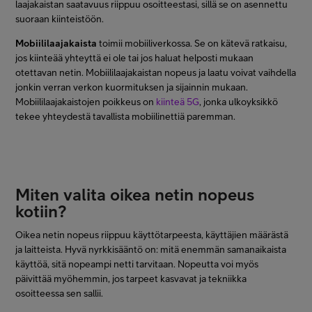
laajakaistan saatavuus riippuu osoitteestasi, sillä se on asennettu
suoraan kiinteistöön.
Mobiililaajakaista
toimii mobiiliverkossa. Se on kätevä ratkaisu,
jos kiinteää yhteyttä ei ole tai jos haluat helposti mukaan
otettavan netin. Mobiililaajakaistan nopeus ja laatu voivat vaihdella
jonkin verran verkon kuormituksen ja sijainnin mukaan.
Mobiililaajakaistojen poikkeus on
kiinteä 5G
, jonka ulkoyksikkö
tekee yhteydestä tavallista mobiilinettiä paremman.
Miten valita oikea netin nopeus
kotiin?
Oikea netin nopeus riippuu käyttötarpeesta, käyttäjien määrästä
ja laitteista. Hyvä nyrkkisääntö on: mitä enemmän samanaikaista
käyttöä, sitä nopeampi netti tarvitaan. Nopeutta voi myös
päivittää myöhemmin, jos tarpeet kasvavat ja tekniikka
osoitteessa sen sallii.