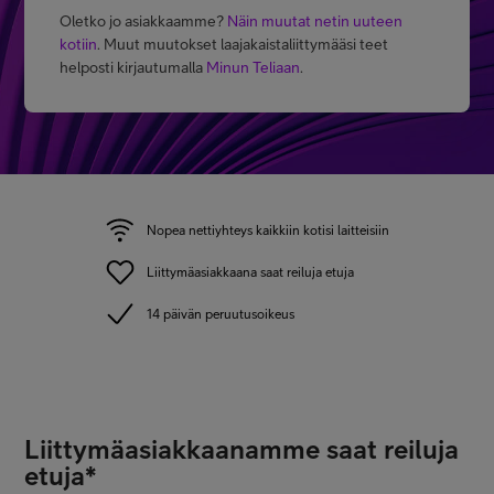
Oletko jo asiakkaamme?
Näin muutat netin uuteen
kotiin
. Muut muutokset laajakaistaliittymääsi teet
helposti kirjautumalla
Minun Teliaan
.
Nopea nettiyhteys kaikkiin kotisi laitteisiin
Liittymäasiakkaana saat reiluja etuja
14 päivän peruutusoikeus
Liittymäasiakkaanamme saat reiluja
etuja*