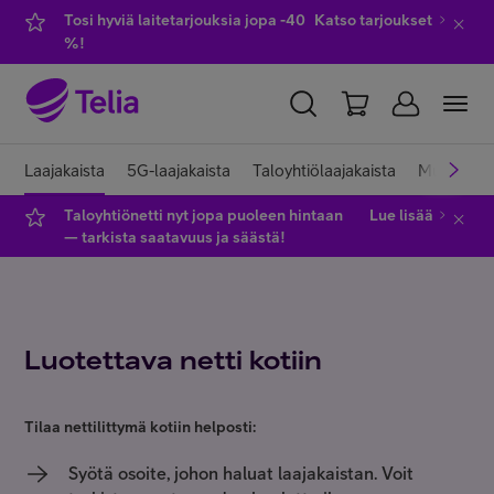
Tosi hyviä laitetarjouksia jopa -40
Katso tarjoukset
%!
YKSITYISILLE
YRITYKSILLE
WHOLESALE
Laajakaista
5G-laajakaista
Taloyhtiölaajakaista
Muuttajall
Taloyhtiönetti nyt jopa puoleen hintaan
Lue lisää
TELIA FINLAND
— tarkista saatavuus ja säästä!
Liittymät ja palvelut
Luotettava netti kotiin
Laitteet
Tilaa nettilittymä kotiin helposti:
TV ja viihde
Syötä osoite, johon haluat laajakaistan. Voit