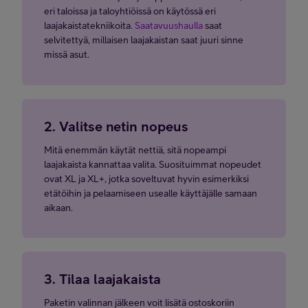
eri taloissa ja taloyhtiöissä on käytössä eri
Kaapeli
10/5 Mbit/s
7
laajakaistatekniikoita.
Saatavuushaulla
saat
selvitettyä, millaisen laajakaistan saat juuri sinne
missä asut.
10/5 Mbit/s tai 10/10
Valokuitu
7
Mbit/s
VDSL2
10/10 Mbit/s
7
2. Valitse netin nopeus
3G/4G
21/21 Mbit/s
7
Mitä enemmän käytät nettiä, sitä nopeampi
laajakaista kannattaa valita. Suosituimmat nopeudet
ovat XL ja XL+, jotka soveltuvat hyvin esimerkiksi
etätöihin ja pelaamiseen usealle käyttäjälle samaan
Laajakaistan nopeus vaihtelee mm. puhelinlinjan pituudesta, talon
aikaan.
sisäverkon kunnosta ja verkkoon liitettyjen laitteiden määrästä.
Taulukosta näet arvioidut maksiminopeudet sekä nopeuden
vaihteluvälit liittymätyypeittäin. Verkkokaupassa ilmoitamme
nopeudet vaihteluväleillä sekä arvioituina maksiminopeuksina.
Liittymän tyyppi riippuu kiinteistöösi saatavilla olevasta
3. Tilaa laajakaista
tekniikasta. Tarkista osoitteeseesi saatavilla oleva liittymätyyppi
saatavuuskyselyllä.
Arvioitu maksiminopeus on nopeus, jonka
Paketin valinnan jälkeen voit lisätä ostoskoriin