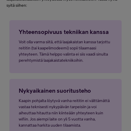
syitä siihen:
Yhteensopivuus tekniikan kanssa
Voit olla varma siitä, että laajakaistan kanssa tarjottu
reititin (tai kaapelimodeemi) sopii tilaamaasi
yhteyteen. Tämä helppo valinta ei siis vaadi sinulta
perehtymistä laajakaistatekniikoihin.
Nykyaikainen suoritusteho
Kaapin pohjalta löytyvä vanha reititin ei välttämättä
vastaa teknisesti nykypäivän tarpeisiin ja voi
aiheuttaa hitautta niin kiinteään yhteyteen kuin
wifiin. Jos aiempi laite on yli 5 vuotta vanha,
kannattaa harkita uuden tilaamista.