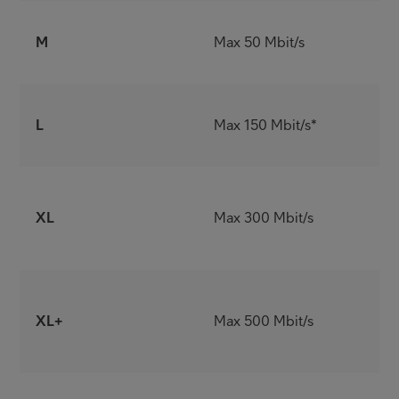
V
M
Max 50 Mbit/s
y
L
L
Max 150 Mbit/s*
k
p
e
XL
Max 300 Mbit/s
v
p
O
XL+
Max 500 Mbit/s
E