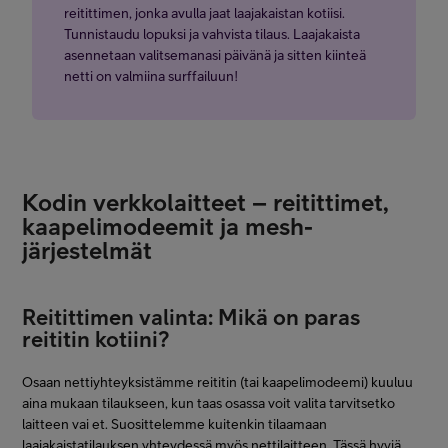
liittymä parhaimmillaan saavuttaa. Nopeuden vaihteluväli kuvaa
reitittimen, jonka avulla jaat laajakaistan kotiisi.
laajakaistan nopeuden todellista ylä- ja alarajaa.
Tunnistaudu lopuksi ja vahvista tilaus. Laajakaista
asennetaan valitsemanasi päivänä ja sitten kiinteä
netti on valmiina surffailuun!
Kodin verkkolaitteet – reitittimet,
kaapelimodeemit ja mesh-
järjestelmät
Reitittimen valinta: Mikä on paras
reititin kotiini?
Osaan nettiyhteyksistämme reititin (tai kaapelimodeemi) kuuluu
aina mukaan tilaukseen, kun taas osassa voit valita tarvitsetko
laitteen vai et. Suosittelemme kuitenkin tilaamaan
laajakaistatilauksen yhteydessä myös nettilaitteen. Tässä hyviä