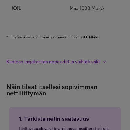
XXL
Max 1000 Mbit/s
k
l
* Tietyissä sisäverkon tekniikoissa maksiminopeus 100 Mbit/s.
Kiinteän laajakaistan nopeudet ja vaihteluvälit
S
S+
M
L
XL
XL+
XXL
Näin tilaat itsellesi sopivimman
nettiliittymän
Arvioitu
Tekniikka
maksiminopeus
v
1. Tarkista netin saatavuus
ADSL
8/1 Mbit/s
5
Tilattavissa oleva yhteys riippuvat osoitteestasi, sillä