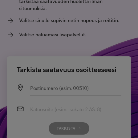
tarkistaa saatavuuden huoletta ilman
Asiakastuki
sitoumuksia.
Valitse sinulle sopivin netin nopeus ja reititin.
Minun Telia
Valitse haluamasi lisäpalvelut.
FI
EN
SV
Tarkista saatavuus osoitteeseesi
Postinumero (esim. 00510)
Katuosoite (esim. Isokatu 2 AS. 8)
TARKISTA