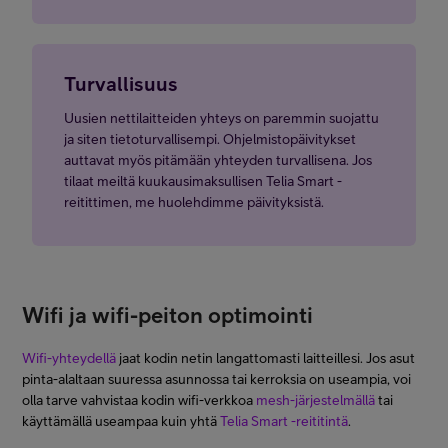
Turvallisuus
Uusien nettilaitteiden yhteys on paremmin suojattu
ja siten tietoturvallisempi. Ohjelmistopäivitykset
auttavat myös pitämään yhteyden turvallisena. Jos
tilaat meiltä kuukausimaksullisen Telia Smart -
reitittimen, me huolehdimme päivityksistä.
Wifi ja wifi-peiton optimointi
Wifi-yhteydellä
jaat kodin netin langattomasti laitteillesi. Jos asut
pinta-alaltaan suuressa asunnossa tai kerroksia on useampia, voi
olla tarve vahvistaa kodin wifi-verkkoa
mesh-järjestelmällä
tai
käyttämällä useampaa kuin yhtä
Telia Smart -reititintä
.