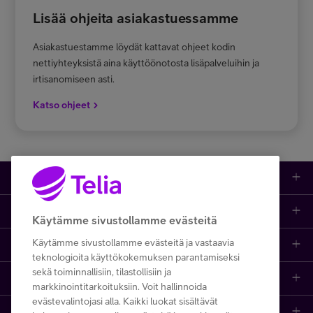
Lisää ohjeita asiakastuessamme
Asiakastuestamme löydät kattavat ohjeet kodin
nettiyhteyksistä aina käyttöönotosta lisäpalveluihin ja
irtisanomiseen asti.
Katso ohjeet
Kauppa
Ajankohtaista
Puhelimet
Käytämme sivustollamme evästeitä
Käytämme sivustollamme evästeitä ja vastaavia
Asiakastuki netissä
Tarjoukset
Puhelinliittymät
teknologioita käyttökokemuksen parantamiseksi
sekä toiminnallisiin, tilastollisiin ja
Ota yhteyttä
Etsi apua ja ohjeita
iPhone 17
Mobiililaajakaista
markkinointitarkoituksiin. Voit hallinnoida
evästevalintojasi alla. Kaikki luokat sisältävät
Telia Finland