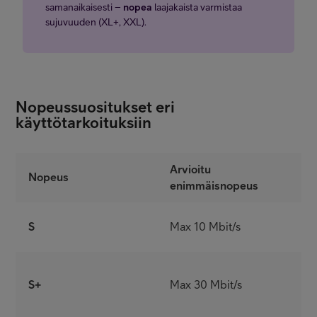
samanaikaisesti –
nopea
laajakaista varmistaa
sujuvuuden (XL+, XXL).
Nopeussuositukset eri
käyttötarkoituksiin
Arvioitu
Nopeus
S
enimmäisnopeus
K
S
Max 10 Mbit/s
S
S+
Max 30 Mbit/s