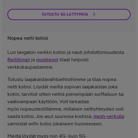
TUTUSTU 5G-LIITTYMIIN
Nopea netti kotiisi
Luo langaton verkko kotiisi ja nauti johdottomuudesta.
Reitittimet
ja
modeemit
tilaat helposti
verkkokaupastamme.
Tutustu laajakaistavaihtoehtoihimme ja tilaa nopea
netti kotiisi. Löydät meiltä sopivan laajakaistan joka
kotiin, tarvitsit sitten nettiä pienempään surffailuun tai
vaativampaan käyttöön. Voit tarkastaa
myös nopeustestillämme, millaisen nettiyhteyden voit
saada kotiisi. Jos asut suuressa kodissa,
mesh-verkolla
varmistat wifin kotisi jokaiseen huoneeseen.
Meiltä löydät myös niin 4G- kuin 5G-