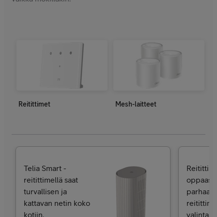
Reitittimet
Mesh-laitteet
Telia Smart -
Reitittim
reitittimellä saat
oppaasta
turvallisen ja
parhaat 
kattavan netin koko
reitittim
kotiin.
valintaan