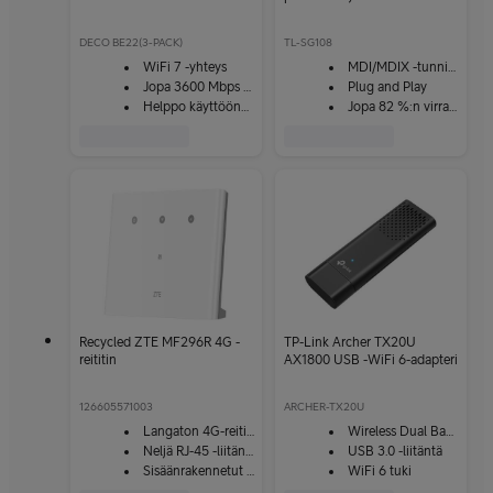
DECO BE22(3-PACK)
TL-SG108
WiFi 7 -yhteys
MDI/MDIX -tunnistus
Jopa 3600 Mbps nopeus
Plug and Play
Helppo käyttöönotto
Jopa 82 %:n virransäästö
Recycled ZTE MF296R 4G -
TP-Link Archer TX20U
reititin
AX1800 USB -WiFi 6-adapteri
126605571003
ARCHER-TX20U
Langaton 4G-reititin
Wireless Dual Band
Neljä RJ-45 -liitäntää
USB 3.0 -liitäntä
Sisäänrakennetut antennit
WiFi 6 tuki