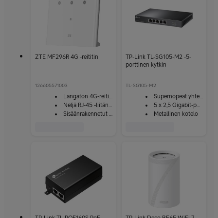
ZTE MF296R 4G -reititin
TP-Link TL-SG105-M2 -5-
porttinen kytkin
126605571003
TL-SG105-M2
Langaton 4G-reititin
Supernopeat yhteydet
Neljä RJ-45 -liitäntää
5 x 2,5 Gigabit-porttia
Sisäänrakennetut antennit
Metallinen kotelo