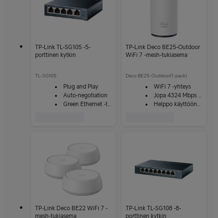
TP-Link TL-SG105 -5-
TP-Link Deco BE25-Outdoor
porttinen kytkin
WiFi 7 -mesh-tukiasema
TL-SG105
Deco BE25-Outdoor(1-pack)
Plug and Play
WiFi 7 -yhteys
Auto-negotiation
Jopa 4324 Mbps nopeus
Green Ethernet -teknologia
Helppo käyttöönotto
TP-Link Deco BE22 WiFi 7 -
TP-Link TL-SG108 -8-
mesh-tukiasema
porttinen kytkin