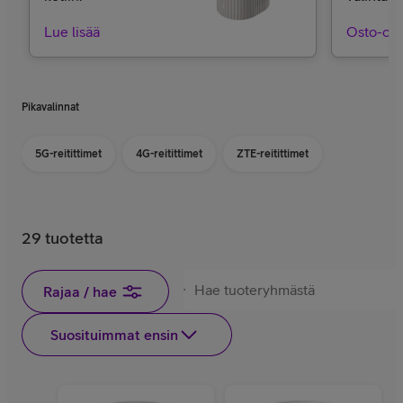
Lue lisää
Osto-op
Pikavalinnat
5G-reitittimet
4G-reitittimet
ZTE-reitittimet
29 tuotetta
Rajaa / hae
Suosituimmat ensin