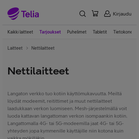
Kirjaudu
Kaikki laitteet
Tarjoukset
Puhelimet
Tabletit
Tietokoneet
Laitteet
Nettilaitteet
Nettilaitteet
Langaton verkko tuo kotiin käyttömukavuutta. Meiltä
löydät modeemit, reitittimet ja muut nettilaitteet
laadukkaan verkon luomiseen. Mesh-järjestelmällä voit
luoda kattavan langattoman verkon isompaankin kotiin.
Langattomalla 4G- tai 5G-modeemilla jaat 4G- tai 5G-
yhteyden jopa kymmenille käyttäjille niin kotona kuin
vaikka mökilläkin.