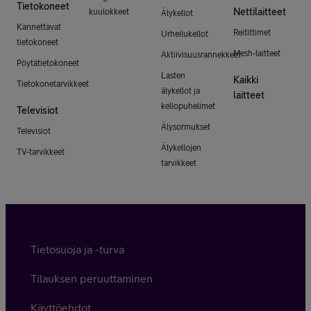
Tietokoneet
Nettilaitteet
kuulokkeet
Älykellot
Kannettavat
Reitittimet
Urheilukellot
tietokoneet
Mesh-laitteet
Aktiivisuusrannekkeet
Pöytätietokoneet
Lasten
Kaikki
Tietokonetarvikkeet
älykellot ja
laitteet
kellopuhelimet
Televisiot
Älysormukset
Televisiot
Älykellojen
TV-tarvikkeet
tarvikkeet
Tietosuoja ja -turva
Tilauksen peruuttaminen
Käyttöehdot