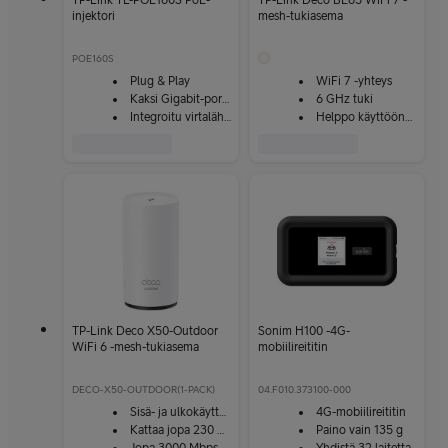
TP-Link TL-POE160S PoE-
TP-Link Deco BE65 WiFi 7 -
injektori
mesh-tukiasema
POE160S
Plug & Play
WiFi 7 -yhteys
Kaksi Gigabit-porttia
6 GHz tuki
Integroitu virtalähde
Helppo käyttöönotto
TP-Link Deco X50-Outdoor
Sonim H100 -4G-
WiFi 6 -mesh-tukiasema
mobiilireititin
DECO-X50-OUTDOOR(1-PACK)
04.F010.373100-000
Sisä- ja ulkokäyttöön
4G-mobiilireititin
Kattaa jopa 230 m²
Paino vain 135 g