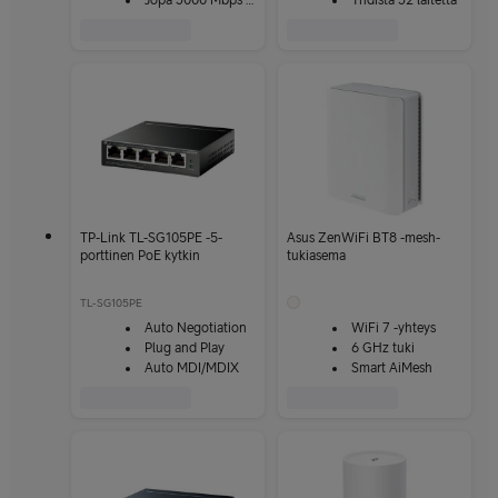
Jopa 3000 Mbps nopeus
Yhdistä 32 laitetta
TP-Link TL-SG105PE -5-
Asus ZenWiFi BT8 -mesh-
porttinen PoE kytkin
tukiasema
TL-SG105PE
Auto Negotiation
WiFi 7 -yhteys
Plug and Play
6 GHz tuki
Auto MDI/MDIX
Smart AiMesh