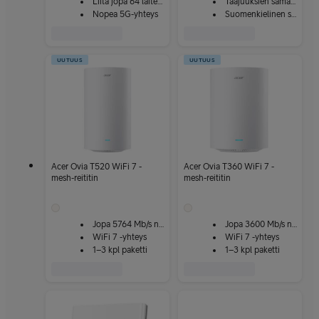
Liitä jopa 64 laitetta
Taajuuksien samanaikainen käyttö
Nopea 5G-yhteys
Suomenkielinen sovellus
UUTUUS
UUTUUS
Acer Ovia T520 WiFi 7 -
Acer Ovia T360 WiFi 7 -
mesh-reititin
mesh-reititin
Jopa 5764 Mb/s nopeus
Jopa 3600 Mb/s nopeus
WiFi 7 -yhteys
WiFi 7 -yhteys
1–3 kpl paketti
1–3 kpl paketti