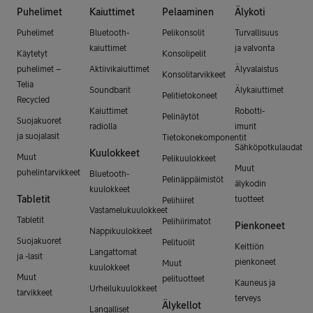
Puhelimet
Kaiuttimet
Pelaaminen
Älykoti
Puhelimet
Bluetooth-
Pelikonsolit
Turvallisuus
kaiuttimet
ja valvonta
Käytetyt
Konsolipelit
puhelimet –
Aktiivikaiuttimet
Älyvalaistus
Konsolitarvikkeet
Telia
Soundbarit
Älykaiuttimet
Pelitietokoneet
Recycled
Kaiuttimet
Robotti-
Pelinäytöt
Suojakuoret
radiolla
imurit
ja suojalasit
Tietokonekomponentit
Sähköpotkulaudat
Kuulokkeet
Muut
Pelikuulokkeet
Muut
puhelintarvikkeet
Bluetooth-
Pelinäppäimistöt
älykodin
kuulokkeet
Tabletit
tuotteet
Pelihiiret
Vastamelukuulokkeet
Tabletit
Pelihiirimatot
Pienkoneet
Nappikuulokkeet
Suojakuoret
Pelituolit
Keittiön
Langattomat
ja -lasit
pienkoneet
Muut
kuulokkeet
Muut
pelituotteet
Kauneus ja
Urheilukuulokkeet
tarvikkeet
terveys
Älykellot
Langalliset