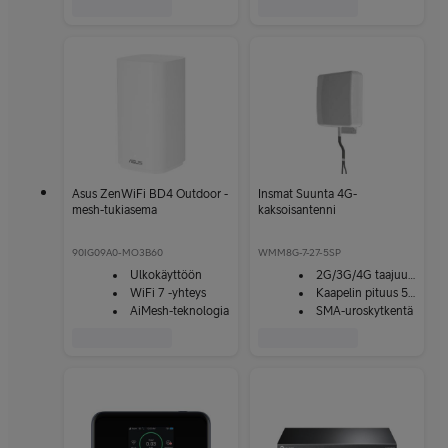
Asus ZenWiFi BD4 Outdoor -
Insmat Suunta 4G-
mesh-tukiasema
kaksoisantenni
90IG09A0-MO3B60
WMM8G-7-27-5SP
Ulkokäyttöön
2G/3G/4G taajuuksille
WiFi 7 -yhteys
Kaapelin pituus 5 m
AiMesh-teknologia
SMA-uroskytkentä