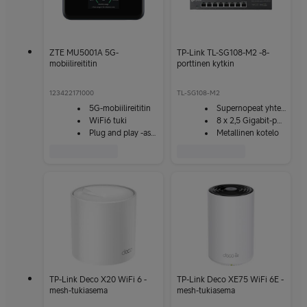
ZTE MU5001A 5G-
TP-Link TL-SG108-M2 -8-
mobiilireititin
porttinen kytkin
123422171000
TL-SG108-M2
5G-mobiilireititin
Supernopeat yhteydet
WiFi6 tuki
8 x 2,5 Gigabit-porttia
Plug and play -asennus
Metallinen kotelo
TP-Link Deco X20 WiFi 6 -
TP-Link Deco XE75 WiFi 6E -
mesh-tukiasema
mesh-tukiasema