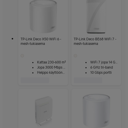
TP-Link Deco X50 WiFi 6 -
TP-Link Deco BE68 WiFi 7 -
mesh-tukiasema
mesh-tukiasema
Kattaa 230-600 m²
WiFi 7 jopa 14 Gbps
Jopa 3000 Mbps nopeus
6 GHz tri‑band
Helppo käyttöönotto
10 Gbps portti