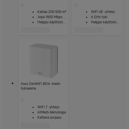
Kattaa 200-500 m²
WiFi 6E -yhteys
Jopa 1800 Mbps nopeus
6 GHz tuki
Helppo käyttöönotto
Helppo käyttöönotto
Asus ZenWiFi BD4 -mesh-
tukiasema
WiFi 7 -yhteys
AiMesh-teknologia
Kattava suojaus