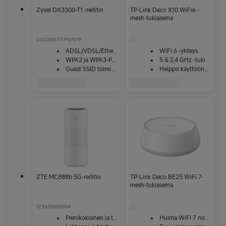
Zyxel DX3300-T1 -reititin
TP-Link Deco X10 WiFi6 -
mesh-tukiasema
DX3300-T1-FI01V1F
ADSL/VDSL/Ethernet
WiFi 6 -yhteys
WPA2 ja WPA3-PSK -suojaus
5 & 2,4 GHz -tuki
Guest SSID toiminto
Helppo käyttöönotto
ZTE MC888b 5G-reititin
TP-Link Deco BE25 WiFi 7-
mesh-tukiasema
123435601004
Pienikokoinen ja tehokas
Huima WiFi 7 nopeus