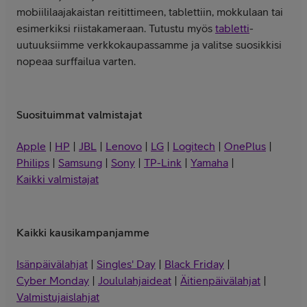
mobiililaajakaistan reitittimeen, tablettiin, mokkulaan tai
esimerkiksi riistakameraan. Tutustu myös
tabletti
-
uutuuksiimme verkkokaupassamme ja valitse suosikkisi
nopeaa surffailua varten.
Suosituimmat valmistajat
Apple
|
HP
|
JBL
|
Lenovo
|
LG
|
Logitech
|
OnePlus
|
Philips
|
Samsung
|
Sony
|
TP-Link
|
Yamaha
|
Kaikki valmistajat
Kaikki kausikampanjamme
Isänpäivälahjat
|
Singles' Day
|
Black Friday
|
Cyber Monday
|
Joululahjaideat
|
Äitienpäivälahjat
|
Valmistujaislahjat