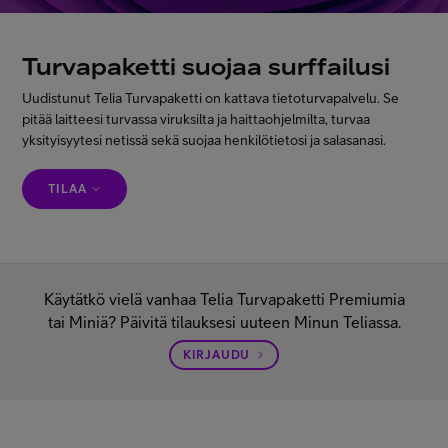
Asiakastuki
Turvapaketti suojaa surffailusi
Minun Telia
Uudistunut Telia Turvapaketti on kattava tietoturvapalvelu. Se
pitää laitteesi turvassa viruksilta ja haittaohjelmilta, turvaa
yksityisyytesi netissä sekä suojaa henkilötietosi ja salasanasi.
FI
EN
SV
TILAA
Käytätkö vielä vanhaa Telia Turvapaketti Premiumia
tai Miniä? Päivitä tilauksesi uuteen Minun Teliassa.
KIRJAUDU