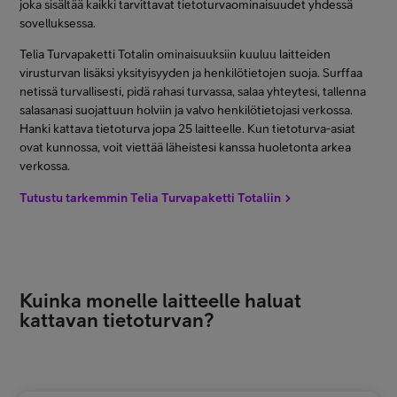
joka sisältää kaikki tarvittavat tietoturvaominaisuudet yhdessä
sovelluksessa.
Telia Turvapaketti Totalin ominaisuuksiin kuuluu laitteiden
virusturvan lisäksi yksityisyyden ja henkilötietojen suoja. Surffaa
netissä turvallisesti, pidä rahasi turvassa, salaa yhteytesi, tallenna
salasanasi suojattuun holviin ja valvo henkilötietojasi verkossa.
Hanki kattava tietoturva jopa 25 laitteelle. Kun tietoturva-asiat
ovat kunnossa, voit viettää läheistesi kanssa huoletonta arkea
verkossa.
Tutustu tarkemmin Telia Turvapaketti Totaliin
Kuinka monelle laitteelle haluat
kattavan tietoturvan?