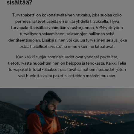
sisältää?
Turvapaketti on kokonaisvaltainen ratkaisu, joka suojaa koko
perheesi laitteet useilta eri uhilta yhdellä tilauksella. Hyvä
turvapaketti sisältää vähintään virustorjunnan, VPN-yhteyden
turvalliseen selaamiseen, salasanojen hallinnan sekä
identiteettisuojan. Lisäksi siihen voi kuulua turvallinen selaus, joka
estää haitalliset sivustot jo ennen kuin ne latautuvat.
Kun kaikki suojausominaisuudet ovat yhdessä paketissa,
tietoturvasta huolehtiminen on helppoa ja tehokasta. Kaikki Telia
Turvapaketti Total -tilaukset sisältävät samat ominaisuudet, joten
voit huoletta valita paketin laitteiden määrän mukaan.