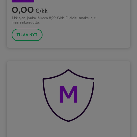
0,00
€/kk
1 kk ajan, jonka jälkeen 8,99 €/kk. Ei aloitusmaksua, ei
määräaikaisuutta.
TILAA NYT