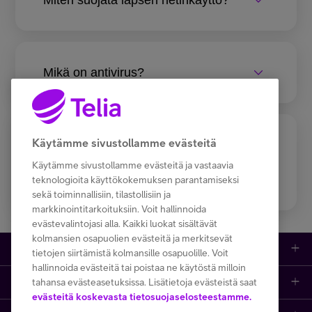
Mikä on antivirus?
Käytämme sivustollamme evästeitä
Olen yritysasiakas. Mistä voin
hankkia tietoturvapalveluita
Käytämme sivustollamme evästeitä ja vastaavia
teknologioita käyttökokemuksen parantamiseksi
yritykselleni?
sekä toiminnallisiin, tilastollisiin ja
markkinointitarkoituksiin. Voit hallinnoida
evästevalintojasi alla. Kaikki luokat sisältävät
kolmansien osapuolien evästeitä ja merkitsevät
Kauppa
tietojen siirtämistä kolmansille osapuolille. Voit
hallinnoida evästeitä tai poistaa ne käytöstä milloin
Ajankohtaista
tahansa evästeasetuksissa. Lisätietoja evästeistä saat
Puhelimet
evästeitä koskevasta tietosuojaselosteestamme.