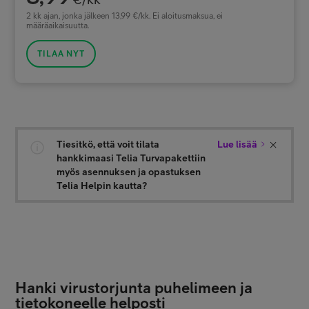
2 kk ajan, jonka jälkeen 13,99 €/kk. Ei aloitusmaksua, ei
määräaikaisuutta.
TILAA NYT
Tiesitkö, että voit tilata
Lue lisää
hankkimaasi Telia Turvapakettiin
myös asennuksen ja opastuksen
Telia Helpin kautta?
Hanki virustorjunta puhelimeen ja
tietokoneelle helposti