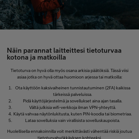
Näin parannat laitteittesi tietoturvaa
kotona ja matkoilla
Tietoturva on hyvä olla myös osana arkisia päätöksiä. Tässä viisi
asiaa jotka on hyvä ottaa huomioon arjessa tai matkoilla:
Ota käyttöön kaksivaiheinen tunnistautuminen (2FA) kaikissa
tärkeissä palveluissa.
Pidä käyttöjärjestelmä ja sovellukset aina ajan tasalla.
Vältä julkisia wifi-verkkoja ilman VPN-yhteyttä.
Käytä vahvaa näytönlukitusta, kuten PIN-koodia tai biometriaa.
Lataa sovelluksia vain virallisista sovelluskaupoista.
Huolellisella ennakoinnilla voit merkittävästi vähentää riskiä joutua
tietoturvahyökkäyksen kohteeksi.