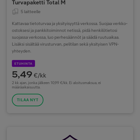
Turvapaketti Total M
5 laitteelle
Kattavaa tietoturvaa ja yksityisyyttä verkossa. Suojaa verkko-
ostoksesi ja pankkitoiminnot netissä, pidä henkilötietosi
suojassa verkossa, luo perhesäännöt ja säädä ruutuaikaa.
Lisäksi sisältää virusturvan, pelitilan sekä yksityisen VPN-
yhteyden.
ETUHINTA
5,49
€/kk
2 kk ajan, jonka jälkeen 10,99 €/kk. Ei aloitusmaksua, ei
määräaikaisuutta.
TILAA NYT