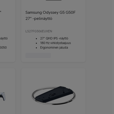
"
Samsung Odyssey G5 G50F
27" -pelinäyttö
LS27FG506EUXEN
näyttö
27" QHD IPS -näyttö
180 Hz virkistystaajuus
 5050
Ergonominen jalusta