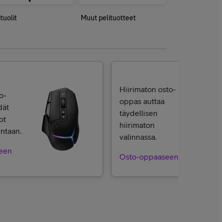
tuolit
Muut pelituotteet
Hiirimaton osto-
o-
oppas auttaa
dät
täydellisen
ot
hiirimaton
intaan.
valinnassa.
een
Osto-oppaaseen