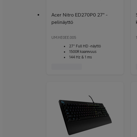
Acer Nitro ED270P0 27" -
pelinäyttö
UM.HE0EE.005
27" Full HD -näyttö
1500R kaarevuus
144 Hz & 1 ms