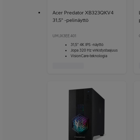
Acer Predator XB323QKV4
31,5" -pelinäyttö
UM.JX3EE.401
31,5" 4K IPS -näyttö
Jopa 320 Hz virkistystaajuus
VisionCare-teknologia