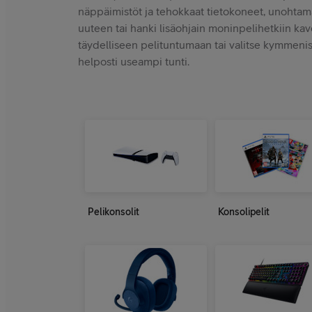
näppäimistöt ja tehokkaat tietokoneet, unohtamat
uuteen tai hanki lisäohjain moninpelihetkiin k
täydelliseen pelituntumaan tai valitse kymmenist
helposti useampi tunti.
Pelikonsolit
Konsolipelit