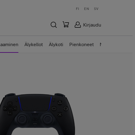
FI
EN
SV
Kirjaudu
laaminen
Älykellot
Älykoti
Pienkoneet
Nettilaitteet