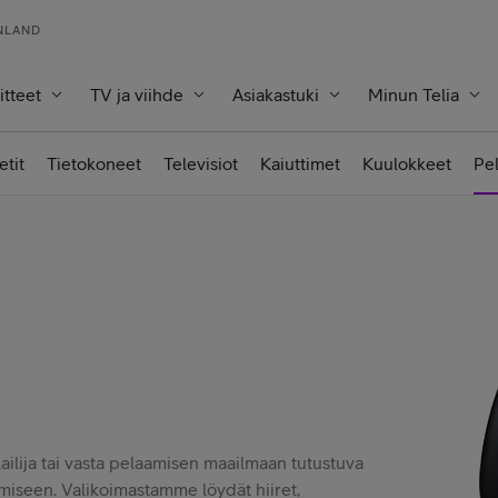
INLAND
itteet
TV ja viihde
Asiakastuki
Minun Telia
etit
Tietokoneet
Televisiot
Kaiuttimet
Kuulokkeet
Pe
ailija tai vasta pelaamisen maailmaan tutustuva
aamiseen. Valikoimastamme löydät hiiret,