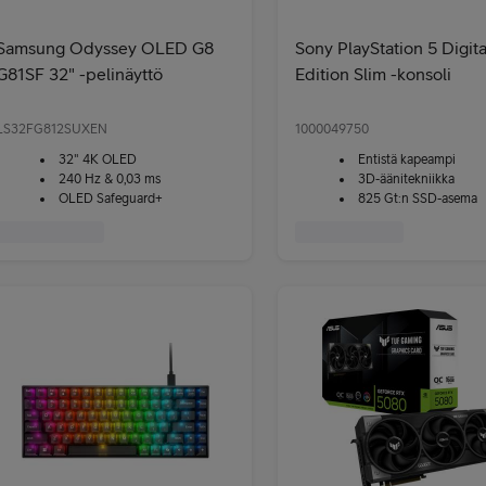
Samsung Odyssey OLED G8
Sony PlayStation 5 Digita
G81SF 32" -pelinäyttö
Edition Slim -konsoli
LS32FG812SUXEN
1000049750
32" 4K OLED
Entistä kapeampi
240 Hz & 0,03 ms
3D-äänitekniikka
OLED Safeguard+
825 Gt:n SSD-asema