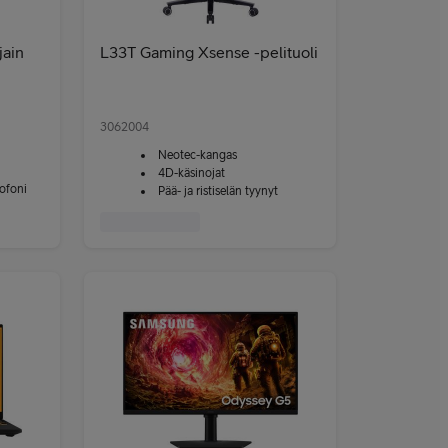
jain
L33T Gaming Xsense -pelituoli
3062004
Neotec-kangas
4D-käsinojat
ofoni
Pää- ja ristiselän tyynyt