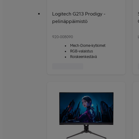
Logitech G213 Prodigy -
pelinäppäimistö
920-008090
Mech-Dome-kytkimet
RGB-valaistus
Roiskeenkestävä