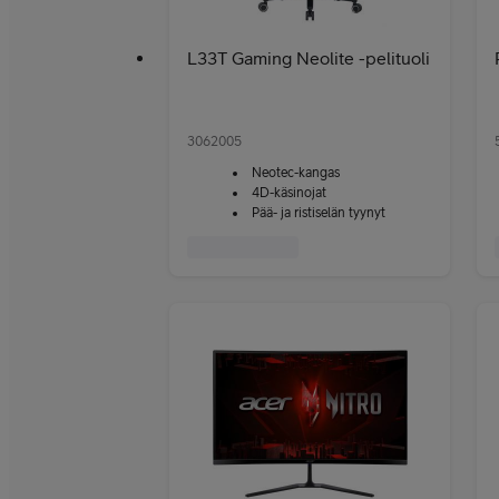
L33T Gaming Neolite -pelituoli
3062005
Neotec-kangas
4D-käsinojat
Pää- ja ristiselän tyynyt