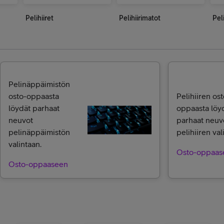
Pelihiiret
Pelihiirimatot
Peli
Pelinäppäimistön
osto-oppaasta
Pelihiiren ost
löydät parhaat
oppaasta löy
neuvot
parhaat neuv
pelinäppäimistön
pelihiiren val
valintaan.
Osto-oppaas
Osto-oppaaseen