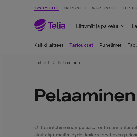
YKSITYISILLE
YRITYKSILLE
WHOLESALE
TELIA F
Liittymät ja palvelut
La
Kaikki laitteet
Tarjoukset
Puhelimet
Tabl
Laitteet
Pelaaminen
Pelaaminen
Olitpa intohimoinen pelaaja, rento sunnuntaipel
aloittelija, meiltä löydät kaiken tarvittavan pel