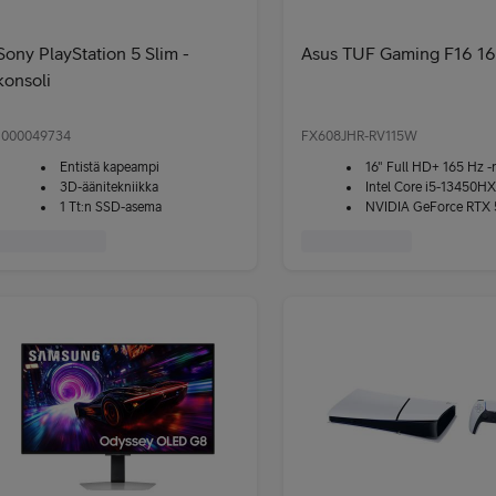
Sony PlayStation 5 Slim -
Asus TUF Gaming F16 16
konsoli
1000049734
FX608JHR-RV115W
Entistä kapeampi
16" Full HD+ 165 Hz -
3D-äänitekniikka
Intel Core i5-13450HX
1 Tt:n SSD-asema
NVIDIA GeForce RTX