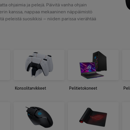
ta ohjaimia ja pelejä. Päivitä vanha ohjain
averin kanssa, nappaa mekaaninen näppäimistö
ä peleistä suosikkisi – niiden parissa vierähtää
Konsolitarvikkeet
Pelitietokoneet
Pel