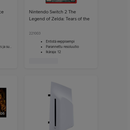
ce
Nintendo Switch 2 The
Legend of Zelda: Tears of the
Kingdom -peli
221003
Entistä eeppisempi
 suojaus
Parannettu resoluutio
Ikäraja: 12