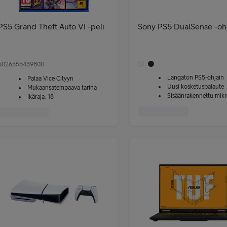
PS5 Grand Theft Auto VI -peli
Sony PS5 DualSense -oh
5026555439800
Langaton PS5-ohjain
Palaa Vice Cityyn
Uusi kosketuspalaute
Mukaansatempaava tarina
Sisäänrakennettu mikr
Ikäraja: 18