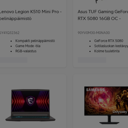
Lenovo Legion K510 Mini Pro -
Asus TUF Gaming GeFor
pelinäppäimistö
RTX 5080 16GB OC -
näytönohjain
GY41Q32362
90YV0M30-M0NA00
Kompakti pelinäppäimistö
GeForce RTX 5080
Game Mode -tila
Sotilasluokan kestävyys ja
RGB-valaistus
Kolme tuuletinta