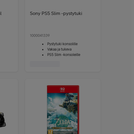
l
Sony PS5 Slim -pystytuki
1000041339
Pystytuki konsolille
Vakaa ja tukeva
PS5 Slim -konsoleille