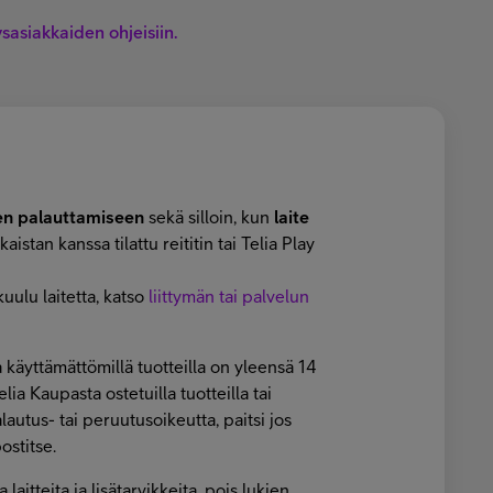
tysasiakkaiden ohjeisiin.
en palauttamiseen
sekä silloin, kun
laite
kaistan kanssa tilattu reititin tai Telia Play
kuulu laitetta, katso
liittymän tai palvelun
 käyttämättömillä tuotteilla on yleensä 14
lia Kaupasta ostetuilla tuotteilla tai
palautus- tai peruutusoikeutta, paitsi jos
ostitse.
laitteita ja lisätarvikkeita, pois lukien