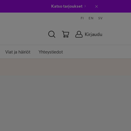
Katso tarjoukset
FI
EN
SV
Kirjaudu
Viat ja häiriöt
Yhteystiedot