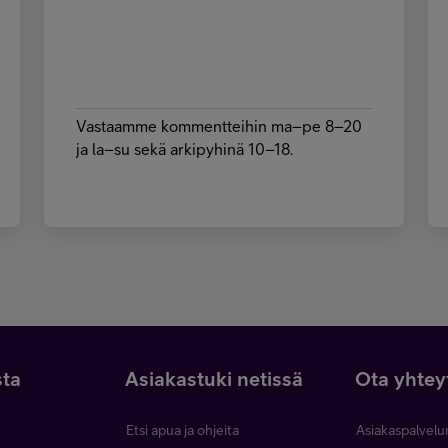
Vastaamme kommentteihin ma–pe 8–20
ja la–su sekä arkipyhinä 10–18.
sta
Asiakastuki netissä
Ota yhtey
Etsi apua ja ohjeita
Asiakaspalvelu