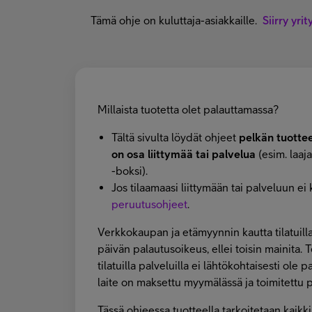
Tämä ohje on kuluttaja-asiakkaille.
Siirry yri
Millaista tuotetta olet palauttamassa?
Tältä sivulta löydät ohjeet
pelkän tuotte
on osa liittymää tai palvelua
(esim. laaja
-boksi).
Jos tilaamaasi liittymään tai palveluun ei 
peruutusohjeet
.
Verkkokaupan ja etämyynnin kautta tilatuilla
päivän palautusoikeus, ellei toisin mainita. Te
tilatuilla palveluilla ei lähtökohtaisesti ole 
laite on maksettu myymälässä ja toimitettu p
Tässä ohjeessa tuotteella tarkoitetaan kaikkia 