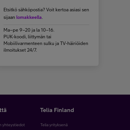
Etsitkö sähköpostia? Voit kertoa asiasi sen
sijaan
lomakkeella
.
Ma–pe 9–20 ja la 10–16.
PUK-koodi, liittymän tai
Mobiilivarmenteen sulku ja TV-häiriöiden
ilmoitukset 24/7.
ttä
Telia Finland
n yhteystiedot
Telia yrityksenä