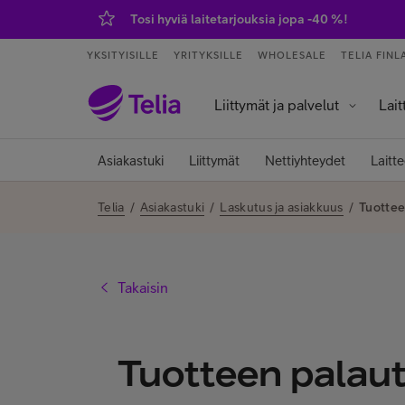
Tosi hyviä laitetarjouksia jopa -40 %!
YKSITYISILLE
YRITYKSILLE
WHOLESALE
TELIA FINL
Liittymät ja palvelut
Lait
Palvelut ja sovellukset
Tietokoneet j
Älykell
Älykoti ja kod
Asiakastuki
Liittymät
Nettiyhteydet
Laitte
Telia
/
Asiakastuki
/
Laskutus ja asiakkuus
/
Tuottee
Takaisin
Tuotteen palau