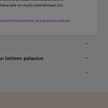
ettava laite on myyty yhteishintaan (ns.
telia.fi/toimitusehdot-ja-palvelukuvaukset
.
n laitteen palautus