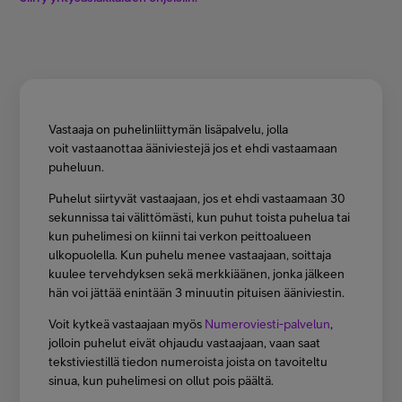
Asiakastuki
Minun Telia
Vastaaja on puhelinliittymän lisäpalvelu, jolla
FI
EN
SV
voit vastaanottaa ääniviestejä jos et ehdi vastaamaan
puheluun.
Puhelut siirtyvät vastaajaan, jos et ehdi vastaamaan 30
sekunnissa tai välittömästi, kun puhut toista puhelua tai
kun puhelimesi on kiinni tai verkon peittoalueen
ulkopuolella. Kun puhelu menee vastaajaan, soittaja
kuulee tervehdyksen sekä merkkiäänen, jonka jälkeen
hän voi jättää enintään 3 minuutin pituisen ääniviestin.
Voit kytkeä vastaajaan myös
Numeroviesti-palvelun
,
jolloin puhelut eivät ohjaudu vastaajaan, vaan saat
tekstiviestillä tiedon numeroista joista on tavoiteltu
sinua, kun puhelimesi on ollut pois päältä.