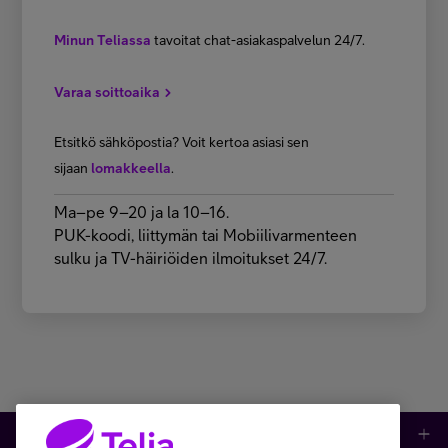
Minun Teliassa
tavoitat chat-asiakaspalvelun 24/7.
Varaa soittoaika
Etsitkö sähköpostia? Voit kertoa asiasi sen
sijaan
lomakkeella
.
Ma–pe 9–20 ja la 10–16.
PUK-koodi, liittymän tai Mobiilivarmenteen
sulku ja TV-häiriöiden ilmoitukset 24/7.
Kauppa