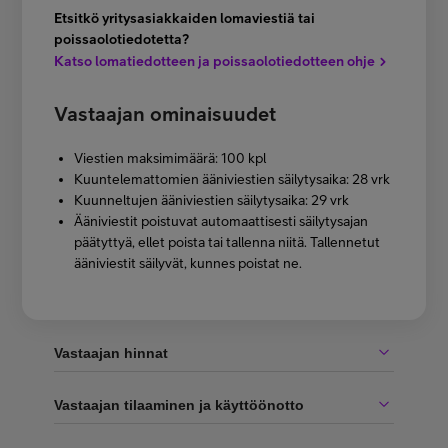
Etsitkö yritysasiakkaiden lomaviestiä tai
poissaolotiedotetta?
Katso lomatiedotteen ja poissaolotiedotteen ohje
Vastaajan ominaisuudet
Viestien maksimimäärä: 100 kpl
Kuuntelemattomien ääniviestien säilytysaika: 28 vrk
Kuunneltujen ääniviestien säilytysaika: 29 vrk
Ääniviestit poistuvat automaattisesti säilytysajan
päätyttyä, ellet poista tai tallenna niitä. Tallennetut
ääniviestit säilyvät, kunnes poistat ne.
Vastaajan hinnat
Vastaajan tilaaminen ja käyttöönotto