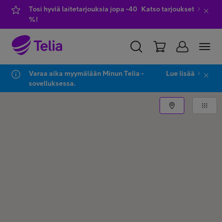
Tosi hyviä laitetarjouksia jopa -40
Katso tarjoukset
%!
Varaa aika myymälään Minun Telia -
Lue lisää
YKSITYISILLE
YRITYKSILLE
WHOLESALE
sovelluksessa.
TELIA FINLAND
Liittymät ja palvelut
Laitteet
TV ja viihde