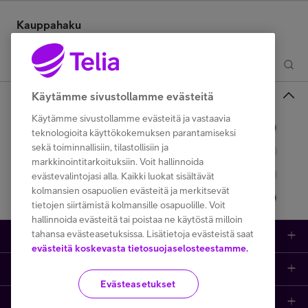
Hae kauppaa, kaupunkia tai osoitetta
Kauppahaku
Tarkenna rajausta
Käytämme sivustollamme evästeitä
Käytämme sivustollamme evästeitä ja vastaavia
Telia Kaupat
teknologioita käyttökokemuksen parantamiseksi
sekä toiminnallisiin, tilastollisiin ja
Telia Kauppa Mini -palvelupisteet
markkinointitarkoituksiin. Voit hallinnoida
Muut jälleenmyyjät
evästevalintojasi alla. Kaikki luokat sisältävät
kolmansien osapuolien evästeitä ja merkitsevät
Paikalliset kumppanit yrityksille
tietojen siirtämistä kolmansille osapuolille. Voit
hallinnoida evästeitä tai poistaa ne käytöstä milloin
tahansa evästeasetuksissa. Lisätietoja evästeistä saat
Kauppa
evästeitä koskevasta tietosuojaselosteestamme.
Ajankohtaista
Puhelimet
Evästeasetukset
Asiakastuki netissä
Tarjoukset
Puhelinliittymät