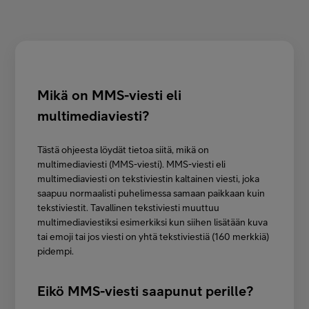
Asiakastuki
Minun Telia
Mikä on MMS-viesti eli
FI
EN
SV
multimediaviesti?
Tästä ohjeesta löydät tietoa siitä, mikä on
multimediaviesti (MMS-viesti). MMS-viesti eli
multimediaviesti on tekstiviestin kaltainen viesti, joka
saapuu normaalisti puhelimessa samaan paikkaan kuin
tekstiviestit. Tavallinen tekstiviesti muuttuu
multimediaviestiksi esimerkiksi kun siihen lisätään kuva
tai emoji tai jos viesti on yhtä tekstiviestiä (160 merkkiä)
pidempi.
Eikö MMS-viesti saapunut perille?