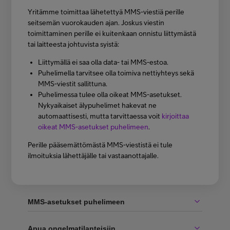
Yritämme toimittaa lähetettyä MMS-viestiä perille
seitsemän vuorokauden ajan. Joskus viestin
toimittaminen perille ei kuitenkaan onnistu liittymästä
tai laitteesta johtuvista syistä:
Liittymällä ei saa olla data- tai MMS-estoa.
Puhelimella tarvitsee olla toimiva nettiyhteys sekä
MMS-viestit sallittuna.
Puhelimessa tulee olla oikeat MMS-asetukset.
Nykyaikaiset älypuhelimet hakevat ne
automaattisesti, mutta tarvittaessa voit
kirjoittaa
oikeat MMS-asetukset puhelimeen
.
Perille pääsemättömästä MMS-viestistä ei tule
ilmoituksia lähettäjälle tai vastaanottajalle.
MMS-asetukset puhelimeen
Apua ongelmatilanteisiin