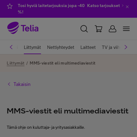
Tosi hyviä laitetarjouksia jopa -40
Katso tarjoukset
%!
YKSITYISILLE
YRITYKSILLE
WHOLESALE
iakastuki
Liittymät
Nettiyhteydet
Laitteet
TV ja viihde
Pa
TELIA FINLAND
Liittymät
/
MMS-viestit eli multimediaviestit
Liittymät ja palvelut
Takaisin
Laitteet
MMS-viestit eli multimediaviestit
TV ja viihde
Tämä ohje on kuluttaja- ja yritysasiakkaille.