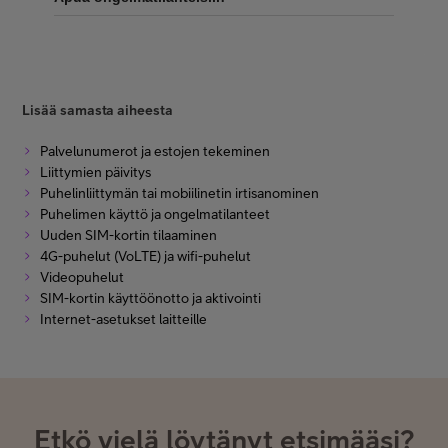
Lisää samasta aiheesta
Palvelunumerot ja estojen tekeminen
Liittymien päivitys
Puhelinliittymän tai mobiilinetin irtisanominen
Puhelimen käyttö ja ongelmatilanteet
Uuden SIM-kortin tilaaminen
4G-puhelut (VoLTE) ja wifi-puhelut
Videopuhelut
SIM-kortin käyttöönotto ja aktivointi
Internet-asetukset laitteille
Etkö vielä löytänyt etsimääsi?