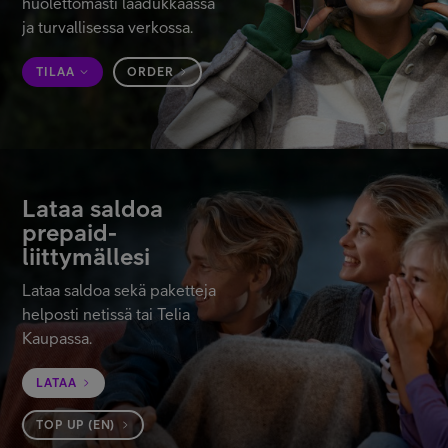
huolettomasti laadukkaassa
Asiakastuki
ja turvallisessa verkossa.
TILAA
ORDER
Minun Telia
FI
EN
SV
Lataa saldoa
prepaid-
liittymällesi
Lataa saldoa sekä paketteja
helposti netissä tai Telia
Kaupassa.
LATAA
TOP UP (EN)