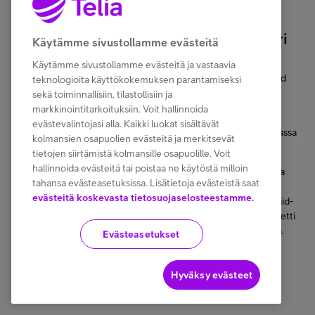
Prepaid Netti on joustava mökkikaveri
Käytämme sivustollamme evästeitä
Kun haluat surffailla netissä ilman sitoutumista
Käytämme sivustollamme evästeitä ja vastaavia
kuukausilaskutukseen, valitse silloin Telia Prepaid Netti. Prepaid
teknologioita käyttökokemuksen parantamiseksi
Netillä surffaat netissä kertamaksulla ilman laskuja.
sekä toiminnallisiin, tilastollisiin ja
markkinointitarkoituksiin. Voit hallinnoida
Prepaid Netti tarjoaa sinulle 31 päivää rajatonta netin käyttöä
evästevalintojasi alla. Kaikki luokat sisältävät
Suomessa. Lisäksi voit käyttää Prepaid Nettiä Pohjolassa, Baltiassa
kolmansien osapuolien evästeitä ja merkitsevät
ja valikoiduissa EU-maissa rajallisesti.
tietojen siirtämistä kolmansille osapuolille. Voit
hallinnoida evästeitä tai poistaa ne käytöstä milloin
Prepaid-nettiliittymä on näppärä nettiratkaisu, kun haluat ottaa
tahansa evästeasetuksissa. Lisätietoja evästeistä saat
netin käyttöön esimerkiksi kuukaudeksi tai pariksi vaikkapa
evästeitä koskevasta tietosuojaselosteestamme.
mökillä, mutta et halua sitoutua jatkuvaan laskutukseen. Prepaid-
nettiliittymä tarjoaa lisäksi kiitettävät nopeudet, sillä Prepaid Netti
toimii Telian 4G-verkossa jopa huikealla 100 Mbit/s nopeudella.
Evästeasetukset
5G-verkossa Prepaid Netti toimii jopa 300 Mbit/s nopeudella.
Hyväksy evästeet