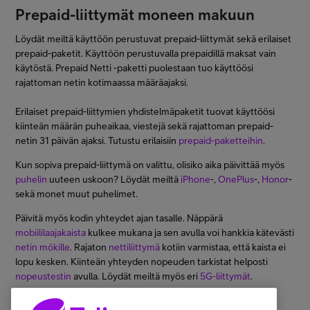
Prepaid-liittymät moneen makuun
Löydät meiltä käyttöön perustuvat prepaid-liittymät sekä erilaiset
prepaid-paketit. Käyttöön perustuvalla prepaidillä maksat vain
käytöstä. Prepaid Netti -paketti puolestaan tuo käyttöösi
rajattoman netin kotimaassa määräajaksi.
Erilaiset prepaid-liittymien yhdistelmäpaketit tuovat käyttöösi
kiinteän määrän puheaikaa, viestejä sekä rajattoman prepaid-
netin 31 päivän ajaksi. Tutustu erilaisiin
prepaid-paketteihin
.
Kun sopiva prepaid-liittymä on valittu, olisiko aika päivittää myös
puhelin
uuteen uskoon? Löydät meiltä
iPhone
-,
OnePlus
-,
Honor
-
sekä monet muut puhelimet.
Päivitä myös kodin yhteydet ajan tasalle. Näppärä
mobiililaajakaista
kulkee mukana ja sen avulla voi hankkia kätevästi
netin mökille
. Rajaton
nettiliittymä
kotiin varmistaa, että kaista ei
lopu kesken. Kiinteän yhteyden nopeuden tarkistat helposti
nopeustestin
avulla. Löydät meiltä myös eri
5G-liittymät
.