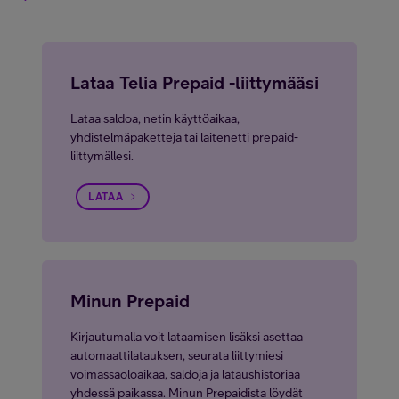
Lataa Telia Prepaid -liittymääsi
Lataa saldoa, netin käyttöaikaa,
yhdistelmäpaketteja tai laitenetti prepaid-
liittymällesi.
LATAA
Minun Prepaid
Kirjautumalla voit lataamisen lisäksi asettaa
automaattilatauksen, seurata liittymiesi
voimassaoloaikaa, saldoja ja lataushistoriaa
yhdessä paikassa. Minun Prepaidista löydät