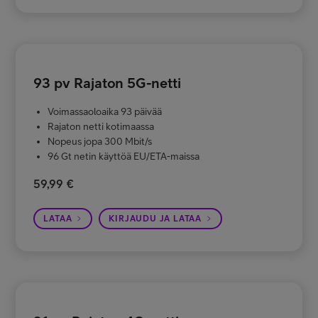
93 pv Rajaton 5G-netti
Voimassaoloaika 93 päivää
Rajaton netti kotimaassa
Nopeus jopa 300 Mbit/s
96 Gt netin käyttöä EU/ETA-maissa
59,99 €
LATAA
KIRJAUDU JA LATAA