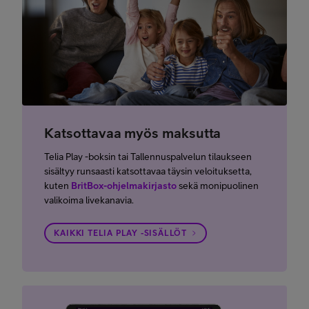
Katsottavaa myös maksutta
Telia Play -boksin tai Tallennuspalvelun tilaukseen
sisältyy runsaasti katsottavaa täysin veloituksetta,
kuten
BritBox-ohjelmakirjasto
sekä monipuolinen
valikoima livekanavia.
KAIKKI TELIA PLAY -SISÄLLÖT