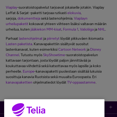
Viaplay
-suoratoistopalvelut tarjoavat jokaiselle jotakin. Viaplay
Leffat & Sarjat -paketti tarjoaa rutkasti
elokuvia
,
sarjoja,
dokumentteja
sekä lastenohjelmia.
Viaplayn
urheilupaketit
kokoavat yhteen viihteen lisäksi valtavan määrän
urheilua, kuten
jääkiekon MM-kisat
,
Formula 1
,
Valioliiga
ja
NHL
.
Parhaat
lastenohjelmat
ja
piirretyt
löydät pikkuväen ikiomasta
Lasten paketista
. Kanavapakettiin sisältyvät suositut
lastenkanavat, kuten esimerkiksi
Cartoon Network
ja
Disney
Channel
. Tutustu myös
SkyShowtime
-suoratoistopalvelun
kattavaan tarjontaan, josta löydät paljon jännittävää ja
koukuttavaa viihdettä sekä katsottavaa myös lapsille ja koko
perheelle.
Europe
-kanavapaketti puolestaan sisältää lukuisia
suosittuja kanavia Ruotsista sekä muualta Euroopasta. Eri
kanavapakettien
ohjelmatiedot löydät
TV-oppaastamme
.
Kauppa