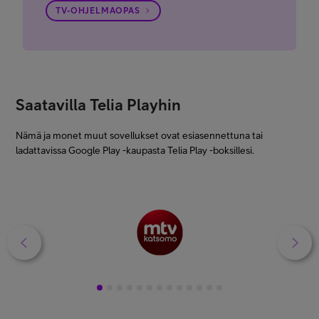
TV-OHJELMAOPAS
Saatavilla Telia Playhin
Nämä ja monet muut sovellukset ovat esiasennettuna tai
ladattavissa Google Play -kaupasta Telia Play -boksillesi.
1
2
3
4
5
6
7
8
9
10
11
12
13