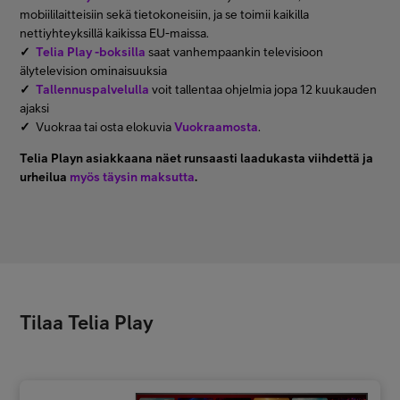
mobiililaitteisiin sekä tietokoneisiin, ja se toimii kaikilla
nettiyhteyksillä kaikissa EU-maissa.
✓
Telia Play -boksilla
saat vanhempaankin televisioon
älytelevision ominaisuuksia
✓
Tallennuspalvelulla
voit tallentaa ohjelmia jopa 12 kuukauden
ajaksi
✓
Vuokraa tai osta elokuvia
Vuokraamosta
.
Telia Playn asiakkaana näet runsaasti laadukasta viihdettä ja
urheilua
myös täysin maksutta
.
Tilaa Telia Play