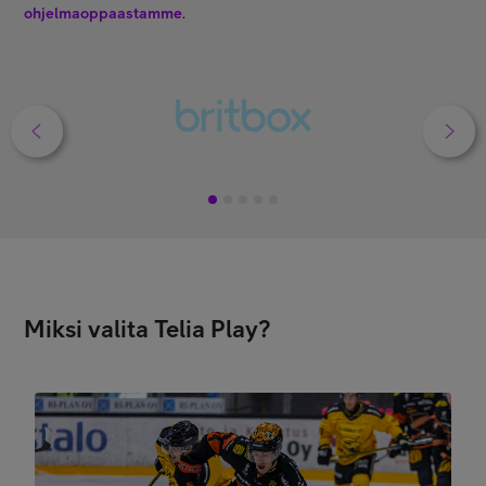
ohjelmaoppaastamme
.
1
2
3
4
5
Miksi valita Telia Play?