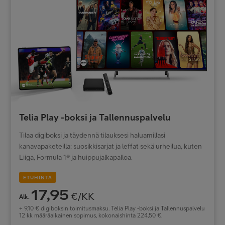
Telia Play -boksi ja Tallennuspalvelu
Tilaa digiboksi ja täydennä tilauksesi haluamillasi
kanavapaketeilla: suosikkisarjat ja leffat sekä urheilua, kuten
Liiga, Formula 1® ja huippujalkapalloa.
ETUHINTA
17,95
€/KK
Alk.
+ 9,10 € digiboksin toimitusmaksu. Telia Play -boksi ja Tallennuspalvelu
12 kk määräaikainen sopimus, kokonaishinta 224,50 €.