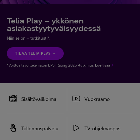
Asiakastuki
Telia Play – ykkönen
asiakastyytyväisyydessä
Minun Telia
Niin se on – tutkitusti*.
FI
EN
SV
TILAA TELIA PLAY
*Voittoa tavoittelematon EPSI Rating 2025 -tutkimus.
Lue lisää
Sisältövalikoima
Vuokraamo
Tallennuspalvelu
TV-ohjelmaopas