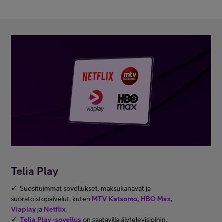
Telia Play
✓
Suosituimmat sovellukset, maksukanavat ja
suoratoistopalvelut, kuten
MTV Katsomo
,
HBO Max
,
Viaplay
ja
Netflix
.
✓
Telia Play -sovellus
on saatavilla älytelevisioihin,