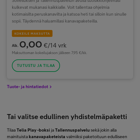
Sovelluksen ja Tallennuspalvelun avulla suosikkiohjelmasi
kulkevat mukanasi kaikkialle. Voit tallentaa ohjelmia
kotimaisilta peruskanavilta ja katsoa heti tai silloin kun sinulle
sopii. Täydennä haluamillasi kanavapaketeilla.
KOKEILE MAKSUTTA
0,00
€/14 vrk
Alk.
Maksuttoman kokeilujakson jälkeen 7,95 €/kk.
TUTUSTU JA TILAA
Tuote- ja hintatiedot
Tai valitse edullinen yhdistelmäpaketti
Tilaa
Telia Play -boksi
ja
Tallennuspalvelu
sekä jokin alla
mainituista
kanavapaketeista
valmiiksi paketoituun edulliseen