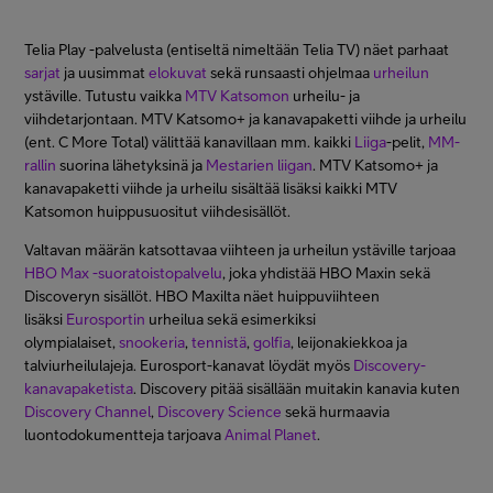
Telia Play -palvelusta (entiseltä nimeltään Telia TV) näet parhaat
sarjat
ja uusimmat
elokuvat
sekä runsaasti ohjelmaa
urheilun
ystäville. Tutustu vaikka
MTV Katsomon
urheilu- ja
viihdetarjontaan. MTV Katsomo+ ja kanavapaketti viihde ja urheilu
(ent. C More Total) välittää kanavillaan mm. kaikki
Liiga
-pelit,
MM-
rallin
suorina lähetyksinä ja
Mestarien liigan
. MTV Katsomo+ ja
kanavapaketti viihde ja urheilu sisältää lisäksi kaikki MTV
Katsomon huippusuositut viihdesisällöt.
Valtavan määrän katsottavaa viihteen ja urheilun ystäville tarjoaa
HBO Max -suoratoistopalvelu
, joka yhdistää HBO Maxin sekä
Discoveryn sisällöt. HBO Maxilta näet huippuviihteen
lisäksi
Eurosportin
urheilua sekä esimerkiksi
olympialaiset,
snookeria
,
tennistä
,
golfia
, leijonakiekkoa ja
talviurheilulajeja. Eurosport-kanavat löydät myös
Discovery-
kanavapaketista
. Discovery pitää sisällään muitakin kanavia kuten
Discovery Channel
,
Discovery Science
sekä hurmaavia
luontodokumentteja tarjoava
Animal Planet
.