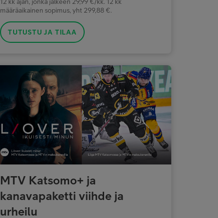
12 kk ajan, jonka jälkeen 29,99 €/kk. 12 kk
määräaikainen sopimus, yht 299,88 €.
TUTUSTU JA TILAA
MTV Katsomo+ ja
kanavapaketti viihde ja
urheilu