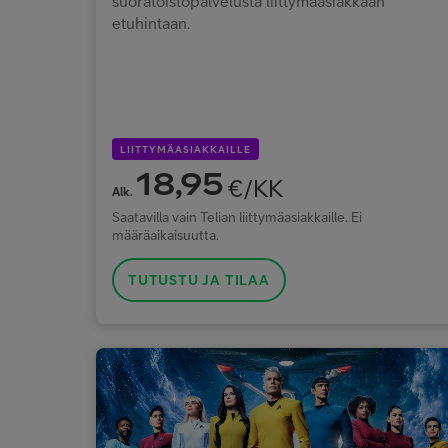
suoratoistopalvelusta liittymäasiakkaan
etuhintaan.
LIITTYMÄASIAKKAILLE
18,95
€/KK
Alk.
Saatavilla vain Telian liittymäasiakkaille. Ei
määräaikaisuutta.
TUTUSTU JA TILAA