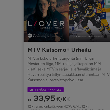
MTV Katsomo+ Urheilu
MTV:n koko urheilutarjonta (mm. Liiga,
Mestarien liiga, MM-ralli ja jalkapallon MM-
kisat) sekä MTV:n sarja- ja leffavalikoima ja
Hayu-realitya liittymäasiakkaan etuhintaan MTV
Katsomon suoratoistopalvelussa.
LIITTYMÄASIAKKAILLE
33,95
€/KK
Alk.
12 kk ajan, jonka jälkeen 42,95 €/kk. 12 kk