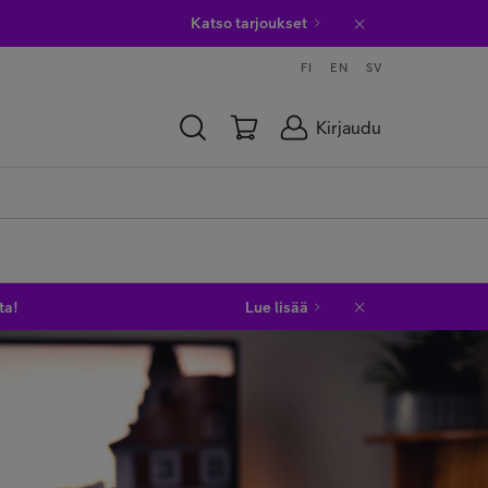
Katso tarjoukset
FI
EN
SV
Kirjaudu
ta!
Lue lisää