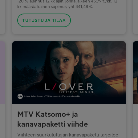
-20 % alennus 12 kk ajan, jonka jälkeen 45,99 €/kk. 12
kk määräaikainen sopimus, yht 441,48 €.
TUTUSTU JA TILAA
MTV Katsomo+ ja
kanavapaketti viihde
Viihteen suurkuluttajan kanavapaketti tarjoilee