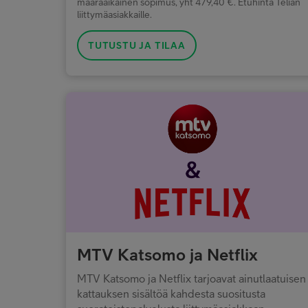
määräaikainen sopimus, yht 479,40 €. Etuhinta Telian
liittymäasiakkaille.
TUTUSTU JA TILAA
MTV Katsomo ja Netflix
MTV Katsomo ja Netflix tarjoavat ainutlaatuisen
kattauksen sisältöä kahdesta suositusta