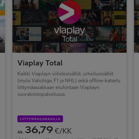
Viaplay Total
Kaikki Viaplayn viihdesisällöt, urheilusisällöt
(myös Valioliiga, F1 ja NHL) sekä offline-katselu
liittymäasiakkaan etuhintaan Viaplayn
suoratoistopalvelussa.
LIITTYMÄASIAKKAILLE
36,79
€/KK
Alk.