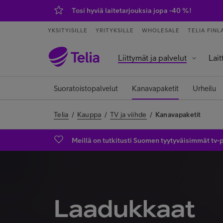
Tosi hyviä laitetarjouksia jopa -40 %!
YKSITYISILLE
YRITYKSILLE
WHOLESALE
TELIA FINL
Liittymät ja palvelut
Lait
Palvelut ja sovellukset
Tietokoneet j
Älykell
Älykoti ja kod
Suoratoistopalvelut
Kanavapaketit
Urheilu
Telia
/
Kauppa
/
TV ja viihde
/
Kanavapaketit
Meillä on tutkitusti Suomen tyytyväisimmät tv-
Laadukkaat