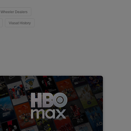
Wheeler Dealers
Viasat History