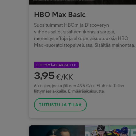
HBO Max Basic
Suosituimmat HBO:n ja Discoveryn
viihdesisällöt sisältäen ikonisia sarjoja,
menestysleffoja ja alkuperäisuutuuksia HBO
Max -suoratoistopalvelussa. Sisältää mainontaa.
LIITTYMÄASIAKKAILLE
3,95
€/KK
6 kk ajan, jonka jälkeen 4,95 €/kk. Etuhinta Telian
liittymäasiakkaille. Ei määräaikaisuutta.
TUTUSTU JA TILAA