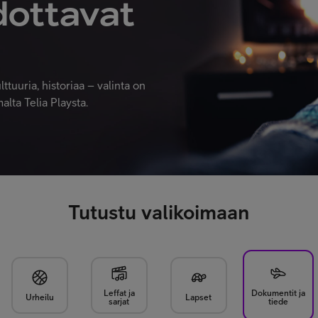
dottavat
uuria, historiaa – valinta on
lta Telia Playsta.
Tutustu valikoimaan
Leffat ja
Dokumentit ja
Urheilu
Lapset
sarjat
tiede