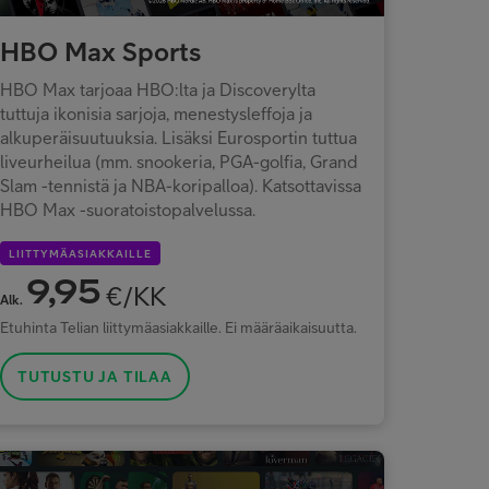
HBO Max Sports
HBO Max tarjoaa HBO:lta ja Discoverylta
tuttuja ikonisia sarjoja, menestysleffoja ja
alkuperäisuutuuksia. Lisäksi Eurosportin tuttua
liveurheilua (mm. snookeria, PGA-golfia, Grand
Slam -tennistä ja NBA-koripalloa). Katsottavissa
HBO Max -suoratoistopalvelussa.
LIITTYMÄASIAKKAILLE
9,95
€/KK
Alk.
Etuhinta Telian liittymäasiakkaille. Ei määräaikaisuutta.
TUTUSTU JA TILAA