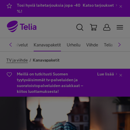
Tosi hyviä laitetarjouksia jopa -40
Katso tarjoukset
%!
YKSITYISILLE
YRITYKSILLE
WHOLESALE
atoistopalvelut
Kanavapaketit
Urheilu
Viihde
Telia Play
TELIA FINLAND
TV ja viihde
/
Kanavapaketit
Liittymät ja palvelut
Meillä on tutkitusti Suomen
Lue lisää
tyytyväisimmät tv-palveluiden ja
suoratoistopalveluiden asiakkaat –
kiitos luottamuksesta!
Laitteet
TV ja viihde