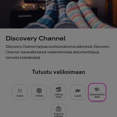
Asiakastuki
Minun Telia
Discovery Channel
FI
EN
SV
Discovery Channel tarjoaa unohtumattomia elämyksiä. Discovery
Channel -kanavalla katsot mielenkiintoisia dokumentteja ja
tarinoita tosielämästä.
Tutustu valikoimaan
Leffat ja
Dokumentit ja
Kaikki
Urheilu
Lapset
sarjat
tiede
Uutiset ja
kulttuuri