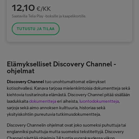
12,10
€/KK
Saatavilla Telia Play -boksille ja kaapelikortille.
TUTUSTU JA TILAA
Elämykselliset Discovery Channel -
ohjelmat
Discovery Channel
tuo unohtumattomat elämykset
kotisohvallesi. Kanava tarjoaa mielenkiintoisia dokumentteja sekä
kiehtovia tositarinoita elämästä. Discovery Channel pitää sisällään
laadukkaita
dokumentteja
eri aiheista,
luontodokumentteja
,
sarjoja sekä aimo annoksen kulttuuria, historiaa sekä
yksityiskohtiin pureutuvia tutkimusdokumentteja.
Discovery Channelin ohjelmat ovat joko suomeksi puhuttuja tai
englanniksi puhuttuja mutta suomeksi tekstitettyjä. Discovery
Channel näyttää ohjelmia 24 tuntia vuorokaudessa viikon