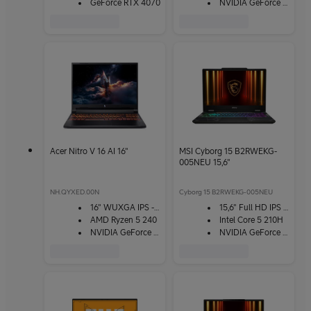
GeForce RTX 4070
NVIDIA GeForce RTX 5070Ti
Acer Nitro V 16 AI 16"
MSI Cyborg 15 B2RWEKG-
005NEU 15,6"
NH.QYXED.00N
Cyborg 15 B2RWEKG-005NEU
16" WUXGA IPS -näyttö
15,6" Full HD IPS -näyttö
AMD Ryzen 5 240
Intel Core 5 210H
NVIDIA GeForce RTX 5060
NVIDIA GeForce RTX 5050