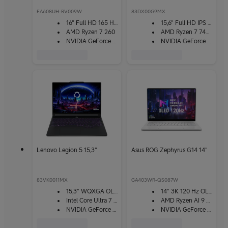
FA608UH-RV009W
83DX00G9MX
16" Full HD 165 Hz -näyttö
15,6" Full HD IPS -näyttö
AMD Ryzen 7 260
AMD Ryzen 7 7445HS
NVIDIA GeForce RTX 5050
NVIDIA GeForce RTX 3050
Lenovo Legion 5 15,3"
Asus ROG Zephyrus G14 14"
83VK0011MX
GA403WR-QS087W
15,3" WQXGA OLED -näyttö
14" 3K 120 Hz OLED -näyttö
Intel Core Ultra 7 251HX
AMD Ryzen AI 9 HX 370
NVIDIA GeForce RTX 5070
NVIDIA GeForce RTX 5070Ti