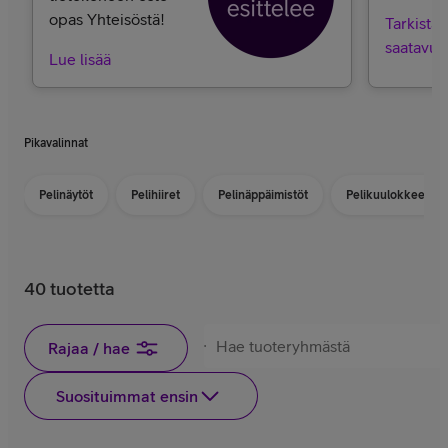
opas Yhteisöstä!
Tarkista
saatavuu
Lue lisää
Pikavalinnat
Pelinäytöt
Pelihiiret
Pelinäppäimistöt
Pelikuulokkeet
40 tuotetta
Rajaa / hae
Suosituimmat ensin