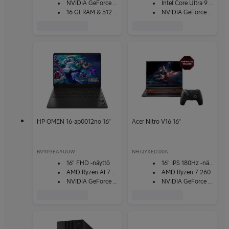
NVIDIA GeForce RTX 5050
Intel Core Ultra 9 275HX
16 Gt RAM & 512 Gt SSD
NVIDIA GeForce RTX 5070 Ti
HP OMEN 16-ap0012no 16"
Acer Nitro V16 16"
BV9P3EA#UUW
NH.QYXED.00A
16" FHD -näyttö
16" IPS 180Hz -näyttö
AMD Ryzen AI 7 350
AMD Ryzen 7 260
NVIDIA GeForce RTX 5070
NVIDIA GeForce RTX 5060