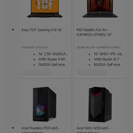
Asus TUF Gaming A16 16"
MSI Stealth A16 AI+
A3HWGG-011NEU 16"
FA608PP-QT033W
Stealth A16 AI+ A3HWGG-011NEU
16" 2.5K WQXGA 165Hz -näyttö
16" QHD+ IPS -näyttö
AMD Ryzen 9 8940HX
AMD Ryzen AI 7 350
NVIDIA GeForce RTX 5070
NVIDIA GeForce RTX 5070
Acer Predator PO3-665 -
Acer Nitro N50-660 -