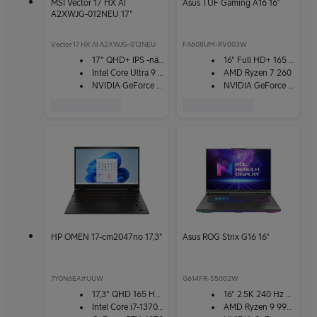
MSI Vector 17 HX AI
Asus TUF Gaming A16 16"
A2XWJG-012NEU 17"
Vector 17 HX AI A2XWJG-012NEU
FA608UM-RV003W
17" QHD+ IPS -näyttö
16" Full HD+ 165 Hz -näyttö
Intel Core Ultra 9 275HX
AMD Ryzen 7 260
NVIDIA GeForce RTX 5090
NVIDIA GeForce RTX 5060
HP OMEN 17-cm2047no 17,3"
Asus ROG Strix G16 16"
7Y0N6EA#UUW
G614FR-S5002W
17,3" QHD 165 Hz -näyttö
16" 2.5K 240 Hz ROG Nebula HDR -näyttö
Intel Core i7-13700HX
AMD Ryzen 9 9955HX