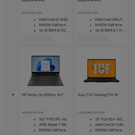
pelipöytäkone
pelipöytäkone
DG.E4UEQ.00C
DG.E4FEQ.009
Intel Core i5-14400F
Intel Core Ultra 5 225F
NVIDIA GeForce RTX 5070
NVIDIA GeForce RTX 5060
16 Gt RAM & 512 Gt SSD
16 Gt RAM & 1 Tt SSD
HP Victus 16-s1001no 16,1"
Asus TUF Gaming F16 16"
A0AF0EA#UUW
FX608JHR-RV115W
16,1” FHD IPS -näyttö
16" Full HD+ 165 Hz -näyttö
AMD Ryzen 7 8840H
Intel Core i5-13450HX
NVIDIA GeForce RTX 4060
NVIDIA GeForce RTX 5050