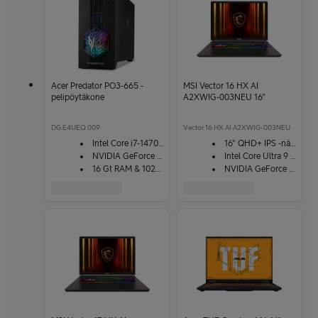
Acer Predator PO3-665 -
MSI Vector 16 HX AI
pelipöytäkone
A2XWIG-003NEU 16"
DG.E4UEQ.009
Vector 16 HX AI A2XWIG-003NEU
Intel Core i7-14700F
16" QHD+ IPS -näyttö
NVIDIA GeForce RTX 5070
Intel Core Ultra 9 275HX
16 Gt RAM & 1024 Gt SSD
NVIDIA GeForce RTX 5080