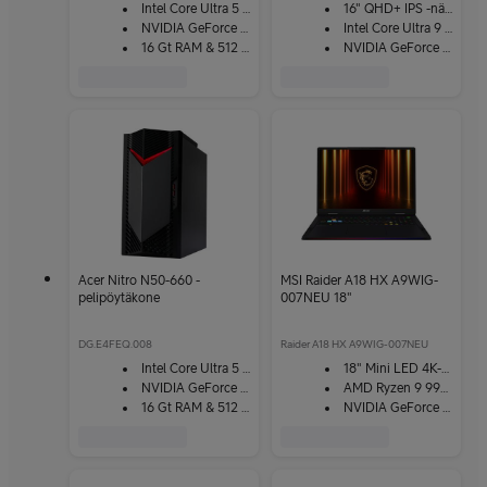
Intel Core Ultra 5 225F
16" QHD+ IPS -näyttö
NVIDIA GeForce RTX 5050
Intel Core Ultra 9 275HX
16 Gt RAM & 512 Gt SSD
NVIDIA GeForce RTX 5070Ti
Acer Nitro N50-660 -
MSI Raider A18 HX A9WIG-
pelipöytäkone
007NEU 18"
DG.E4FEQ.008
Raider A18 HX A9WIG-007NEU
Intel Core Ultra 5 225F
18" Mini LED 4K-näyttö
NVIDIA GeForce RTX 5060
AMD Ryzen 9 9955HX3D
16 Gt RAM & 512 Gt SSD
NVIDIA GeForce RTX 5080