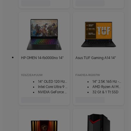
HP OMEN 14-fb0000no 14"
Asus TUF Gaming A14 14"
9Z6Z2EA#UUW
FA401EA-RG007W
14" OLED 120 Hz -näyttö
14" 2.5K 165 Hz -näyttö
Intel Core Ultra 9 185H
AMD Ryzen AI Max+ 392
NVIDIA GeForce RTX 4070
32 Gt & 1 Tt SSD