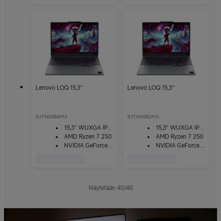
Lenovo LOQ 15,3"
Lenovo LOQ 15,3"
83TN00B4MX
83TN00B2MX
15,3" WUXGA IPS -näyttö
15,3" WUXGA IPS -näyttö
AMD Ryzen 7 250
AMD Ryzen 7 250
NVIDIA GeForce RTX 5070
NVIDIA GeForce RTX 5050
Näytetään
40
/
40