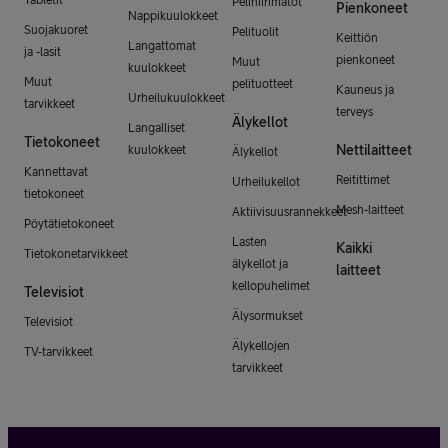
Tabletit
Pelihiirimatot
Pienkoneet
Nappikuulokkeet
Suojakuoret
Pelituolit
Keittiön
Langattomat
ja -lasit
pienkoneet
Muut
kuulokkeet
Muut
pelituotteet
Kauneus ja
Urheilukuulokkeet
tarvikkeet
terveys
Älykellot
Langalliset
Tietokoneet
Nettilaitteet
kuulokkeet
Älykellot
Kannettavat
Reitittimet
Urheilukellot
tietokoneet
Mesh-laitteet
Aktiivisuusrannekkeet
Pöytätietokoneet
Lasten
Kaikki
Tietokonetarvikkeet
älykellot ja
laitteet
kellopuhelimet
Televisiot
Älysormukset
Televisiot
Älykellojen
TV-tarvikkeet
tarvikkeet