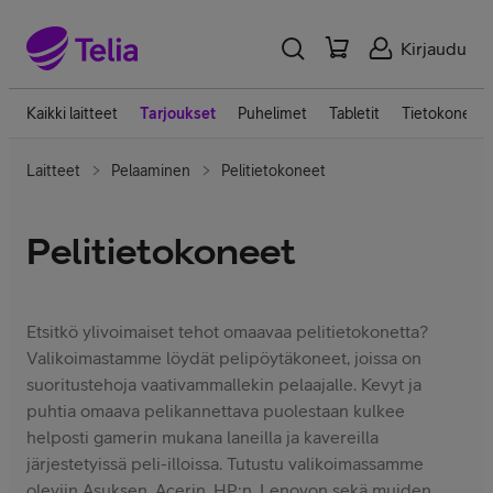
Kirjaudu
Kaikki laitteet
Tarjoukset
Puhelimet
Tabletit
Tietokoneet
Laitteet
Pelaaminen
Pelitietokoneet
Pelitietokoneet
Etsitkö ylivoimaiset tehot omaavaa pelitietokonetta?
Valikoimastamme löydät pelipöytäkoneet, joissa on
suoritustehoja vaativammallekin pelaajalle. Kevyt ja
puhtia omaava pelikannettava puolestaan kulkee
helposti gamerin mukana laneilla ja kavereilla
järjestetyissä peli-illoissa. Tutustu valikoimassamme
oleviin Asuksen, Acerin, HP:n, Lenovon sekä muiden