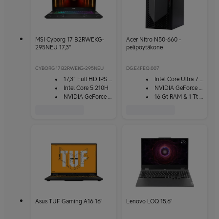
MSI Cyborg 17 B2RWEKG-
Acer Nitro N50-660 -
295NEU 17,3"
pelipöytäkone
CYBORG 17 B2RWEKG-295NEU
DG.E4FEQ.007
17,3" Full HD IPS -näyttö
Intel Core Ultra 7 265F
Intel Core 5 210H
NVIDIA GeForce RTX 5060
NVIDIA GeForce RTX 5050
16 Gt RAM & 1 Tt SSD
Asus TUF Gaming A16 16"
Lenovo LOQ 15,6"