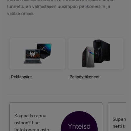
tunnettujen valmistajien uusimpiin pelikoneisiin ja
valitse omasi.
Peliläppärit
Pelipöytäkoneet
Kaipaatko apua
Superno
ostoon? Lue
netti koti
tietokoneen osto-