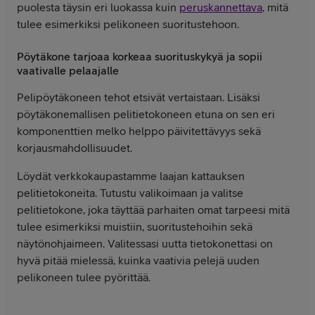
puolesta täysin eri luokassa kuin
peruskannettava
, mitä
tulee esimerkiksi pelikoneen suoritustehoon.
Pöytäkone tarjoaa korkeaa suorituskykyä ja sopii
vaativalle pelaajalle
Pelipöytäkoneen tehot etsivät vertaistaan. Lisäksi
pöytäkonemallisen pelitietokoneen etuna on sen eri
komponenttien melko helppo päivitettävyys sekä
korjausmahdollisuudet.
Löydät verkkokaupastamme laajan kattauksen
pelitietokoneita. Tutustu valikoimaan ja valitse
pelitietokone, joka täyttää parhaiten omat tarpeesi mitä
tulee esimerkiksi muistiin, suoritustehoihin sekä
näytönohjaimeen. Valitessasi uutta tietokonettasi on
hyvä pitää mielessä, kuinka vaativia pelejä uuden
pelikoneen tulee pyörittää.