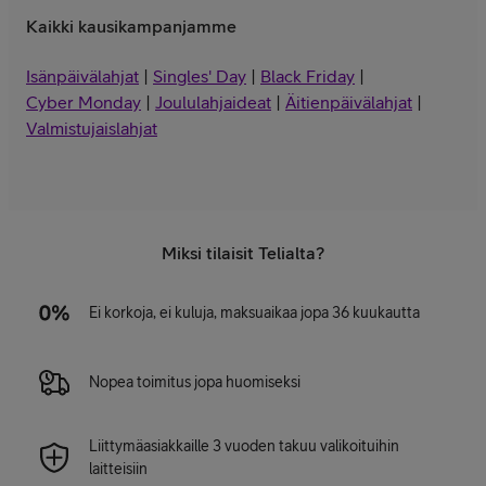
Kaikki kausikampanjamme
Isänpäivälahjat
|
Singles' Day
|
Black Friday
|
Cyber Monday
|
Joululahjaideat
|
Äitienpäivälahjat
|
Valmistujaislahjat
Miksi tilaisit Telialta?
Ei korkoja, ei kuluja, maksuaikaa jopa 36 kuukautta
Nopea toimitus jopa huomiseksi
Liittymäasiakkaille 3 vuoden takuu valikoituihin
laitteisiin