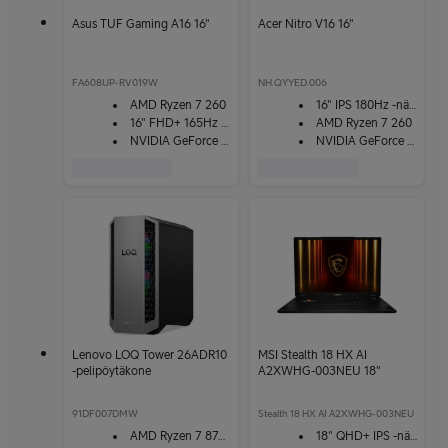
Asus TUF Gaming A16 16"
Acer Nitro V16 16"
FA608UP-RV019W
NH.QYYED.006
AMD Ryzen 7 260
16" IPS 180Hz -näyttö
16" FHD+ 165Hz -näyttö
AMD Ryzen 7 260
NVIDIA GeForce RTX 5070
NVIDIA GeForce RTX 5070
Lenovo LOQ Tower 26ADR10
MSI Stealth 18 HX AI
-pelipöytäkone
A2XWHG-003NEU 18"
91DF007DMW
Stealth 18 HX AI A2XWHG-003NEU
AMD Ryzen 7 8745HX
18" QHD+ IPS -näyttö