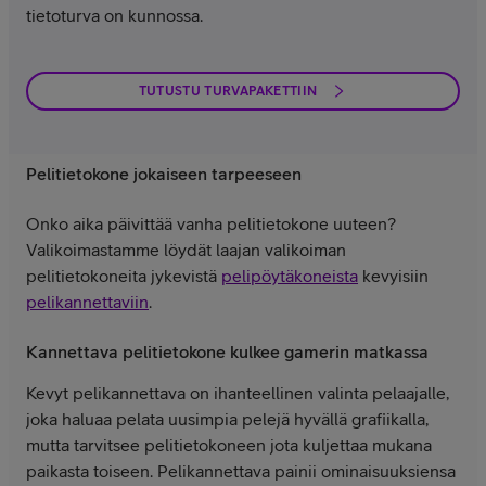
tietoturva on kunnossa.
TUTUSTU TURVAPAKETTIIN
Pelitietokone jokaiseen tarpeeseen
Onko aika päivittää vanha pelitietokone uuteen?
Valikoimastamme löydät laajan valikoiman
pelitietokoneita jykevistä
pelipöytäkoneista
kevyisiin
pelikannettaviin
.
Kannettava pelitietokone kulkee gamerin matkassa
Kevyt pelikannettava on ihanteellinen valinta pelaajalle,
joka haluaa pelata uusimpia pelejä hyvällä grafiikalla,
mutta tarvitsee pelitietokoneen jota kuljettaa mukana
paikasta toiseen. Pelikannettava painii ominaisuuksiensa