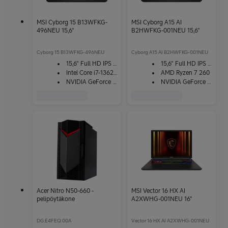
MSI Cyborg 15 B13WFKG-
MSI Cyborg A15 AI
496NEU 15,6"
B2HWFKG-001NEU 15,6"
Cyborg 15 B13WFKG-496NEU
Cyborg A15 AI B2HWFKG-001NEU
15,6" Full HD IPS -näyttö
15,6" Full HD IPS -näyttö
Intel Core i7-13620H
AMD Ryzen 7 260
NVIDIA GeForce RTX 5060
NVIDIA GeForce RTX 5060
Acer Nitro N50-660 -
MSI Vector 16 HX AI
pelipöytäkone
A2XWHG-001NEU 16"
DG.E4FEQ.00A
Vector 16 HX AI A2XWHG-001NEU