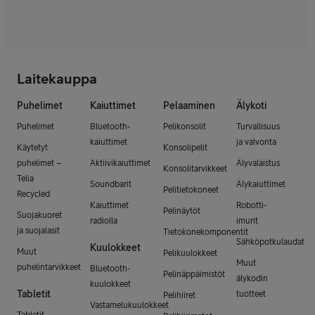
Laitekauppa
Puhelimet
Kaiuttimet
Pelaaminen
Älykoti
Puhelimet
Bluetooth-
Pelikonsolit
Turvallisuus
kaiuttimet
ja valvonta
Käytetyt
Konsolipelit
puhelimet –
Aktiivikaiuttimet
Älyvalaistus
Konsolitarvikkeet
Telia
Soundbarit
Älykaiuttimet
Pelitietokoneet
Recycled
Kaiuttimet
Robotti-
Pelinäytöt
Suojakuoret
radiolla
imurit
ja suojalasit
Tietokonekomponentit
Sähköpotkulaudat
Kuulokkeet
Muut
Pelikuulokkeet
Muut
puhelintarvikkeet
Bluetooth-
Pelinäppäimistöt
älykodin
kuulokkeet
Tabletit
tuotteet
Pelihiiret
Vastamelukuulokkeet