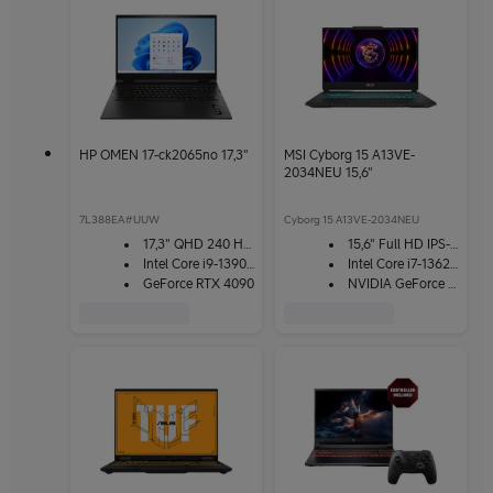
HP OMEN 17-ck2065no 17,3"
MSI Cyborg 15 A13VE-
2034NEU 15,6"
7L388EA#UUW
Cyborg 15 A13VE-2034NEU
17,3" QHD 240 Hz -näyttö
15,6" Full HD IPS-näyttö
Intel Core i9-13900HX
Intel Core i7-13620H
GeForce RTX 4090
NVIDIA GeForce RTX 4050