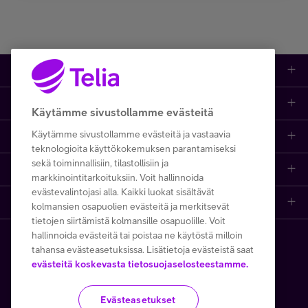
Kauppa
Ajankohtaista
Puhelimet
Käytämme sivustollamme evästeitä
Käytämme sivustollamme evästeitä ja vastaavia
Asiakastuki netissä
Tarjoukset
Puhelinliittymät
teknologioita käyttökokemuksen parantamiseksi
sekä toiminnallisiin, tilastollisiin ja
Ota yhteyttä
Etsi apua ja ohjeita
iPhone 17
Mobiililaajakaista
markkinointitarkoituksiin. Voit hallinnoida
evästevalintojasi alla. Kaikki luokat sisältävät
Telia Finland
Asiakaspalvelun yhteystiedot
Tilauksen peruuttaminen
Samsung S26
Kodin laajakaista
kolmansien osapuolien evästeitä ja merkitsevät
tietojen siirtämistä kolmansille osapuolille. Voit
hallinnoida evästeitä tai poistaa ne käytöstä milloin
Telia yrityksenä
Asioi kirjautuneena
Opi ja inspiroidu
Viaplay
Prepaid-liittymät
tahansa evästeasetuksissa. Lisätietoja evästeistä saat
Copyright Telia Company 2026
Tietosuoja ja -turva
evästeitä koskevasta tietosuojaselosteestamme.
Medialle
Etsi Telia Kauppa
Nopeustesti (speed test)
TV-ohjelmat
TV ja viihde
Käyttöehdot
Evästeiden käyttö
Evästeasetukset
Avoimet työpaikat
Yhteystiedot yrityksille
Hinnastot
Suoratoistopalvelut
MTV Katsomo