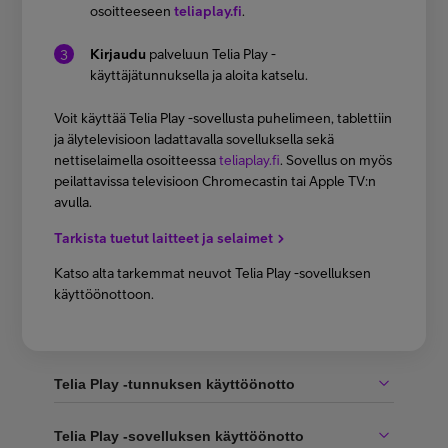
osoitteeseen
teliaplay.fi
.
Kirjaudu
palveluun Telia Play -
käyttäjätunnuksella ja aloita katselu.
Voit käyttää Telia Play -sovellusta puhelimeen, tablettiin
ja älytelevisioon ladattavalla sovelluksella sekä
nettiselaimella osoitteessa
teliaplay.fi
. Sovellus on myös
peilattavissa televisioon Chromecastin tai Apple TV:n
avulla.
Tarkista tuetut laitteet ja selaimet
Katso alta tarkemmat neuvot Telia Play -sovelluksen
käyttöönottoon.
Telia Play -tunnuksen käyttöönotto
Telia Play -sovelluksen käyttöönotto