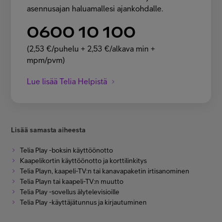
asennusajan haluamallesi ajankohdalle.
0600 10 100
(2,53 €/puhelu + 2,53 €/alkava min +
mpm/pvm)
Lue lisää Telia Helpistä
Lisää samasta aiheesta
Telia Play -boksin käyttöönotto
Kaapelikortin käyttöönotto ja korttilinkitys
Telia Playn, kaapeli-TV:n tai kanavapaketin irtisanominen
Telia Playn tai kaapeli-TV:n muutto
Telia Play -sovellus älytelevisioille
Telia Play -käyttäjätunnus ja kirjautuminen