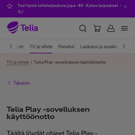
Tosi hyviä laitetarjouksia jopa -40
Katso tarjoukset
%!
YKSITYISILLE
YRITYKSILLE
WHOLESALE
et
Laitteet
TV ja viihde
Palvelut
Laskutus ja asiakkuus
Ve
TELIA FINLAND
TV ja viihde
/
Telia Play -sovelluksen käyttöönotto
Liittymät ja palvelut
Takaisin
Laitteet
Telia Play -sovelluksen
käyttöönotto
TV ja viihde
Täältä löydät ohjeet Telia Play -