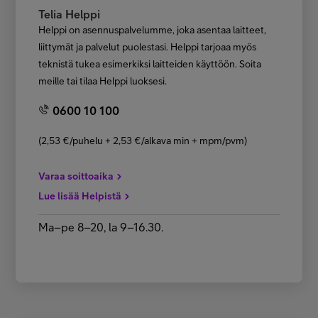
Telia Helppi
Helppi on asennuspalvelumme, joka asentaa laitteet,
liittymät ja palvelut puolestasi. Helppi tarjoaa myös
teknistä tukea esimerkiksi laitteiden käyttöön. Soita
meille tai tilaa Helppi luoksesi.
0600 10 100
(2,53 €/puhelu + 2,53 €/alkava min + mpm/pvm)
Varaa soittoaika
Lue lisää Helpistä
Ma–pe 8–20, la 9–16.30.