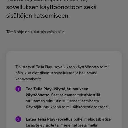
Asiakastuki
sovelluksen käyttöönottoon sekä
sisältöjen katsomiseen.
Minun Telia
Tämä ohje on kuluttaja-asiakkaille.
FI
EN
SV
Tiivistetysti Telia Play -sovelluksen käyttöönotto toimii
näin, kun olet tilannut sovelluksen ja haluamasi
kanavapaketit:
Tee Telia Play -käyttäjätunnuksen
käyttöönotto
. Saat salasanan tekstiviestillä
muutaman minuutin kuluessa tilaamisesta.
Käyttäjätunnuksena toimii sähköpostiosoitteesi.
Lataa Telia Play -sovellus
puhelimelle, tabletille
tai älytelevisiolle tai mene nettiselaimella