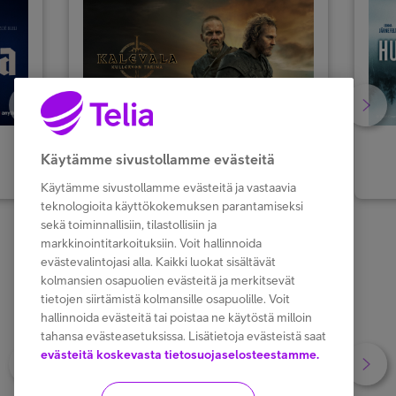
Kalevala: Kullervon tarina
Käytämme sivustollamme evästeitä
Vuokraa tai osta
Käytämme sivustollamme evästeitä ja vastaavia
teknologioita käyttökokemuksen parantamiseksi
sekä toiminnallisiin, tilastollisiin ja
markkinointitarkoituksiin. Voit hallinnoida
1
2
3
4
5
6
7
8
9
10
evästevalintojasi alla. Kaikki luokat sisältävät
kolmansien osapuolien evästeitä ja merkitsevät
tietojen siirtämistä kolmansille osapuolille. Voit
hallinnoida evästeitä tai poistaa ne käytöstä milloin
tahansa evästeasetuksissa. Lisätietoja evästeistä saat
evästeitä koskevasta tietosuojaselosteestamme.