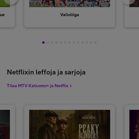
gue
Valioliiga
1
2
3
4
5
6
7
8
9
10
11
12
13
Netflixin leffoja ja sarjoja
Tilaa MTV Katsomo+ ja Netflix