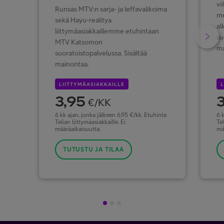
vi
Runsas MTV:n sarja- ja leffavalikoima
me
sekä Hayu-realitya
al
liittymäasiakkaillemme etuhintaan
su
MTV Katsomon
ma
suoratoistopalvelussa. Sisältää
mainontaa.
LIITTYMÄASIAKKAILLE
L
3,95
3
€/KK
6 kk ajan, jonka jälkeen 6,95 €/kk. Etuhinta
6 k
Telian liittymäasiakkaille. Ei
Tel
määräaikaisuutta.
mä
TUTUSTU JA TILAA
1
2
3