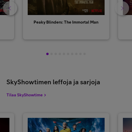
Peaky Blinders: The Immortal Man
1
2
3
4
5
6
7
8
9
10
SkyShowtimen leffoja ja sarjoja
Tilaa SkyShowtime