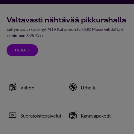
Asiakastuki
Valtavasti nähtävää pikkurahalla
Minun Telia
Liittymäasiakkaille nyt MTV Katsomon tai HBO Maxin viihdettä 6
kk hintaan 3,95 €/kk.
FI
EN
SV
TILAA
Viihde
Urheilu
Suoratoistopalvelut
Kanavapaketit