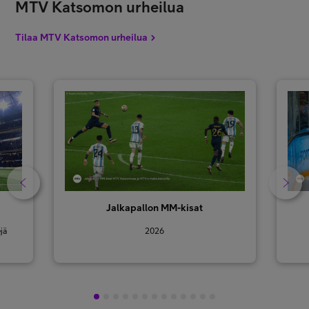
MTV Katsomon urheilua
Tilaa MTV Katsomon urheilua
Jalkapallon MM-kisat
jä
2026
1
2
3
4
5
6
7
8
9
10
11
12
13