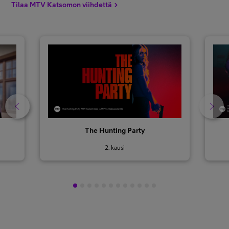
Tilaa MTV Katsomon viihdettä
The Hunting Party
2. kausi
1
2
3
4
5
6
7
8
9
10
11
12