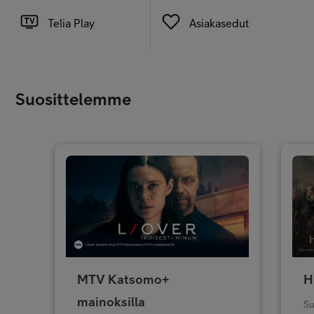
Telia Play
Asiakasedut
Suosittelemme
MTV Katsomo+
H
mainoksilla
Su