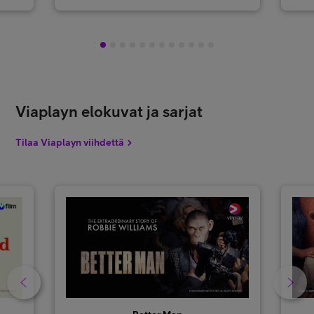
1
2
3
4
5
6
7
8
9
10
11
12
Viaplayn elokuvat ja sarjat
Tilaa Viaplayn viihdettä