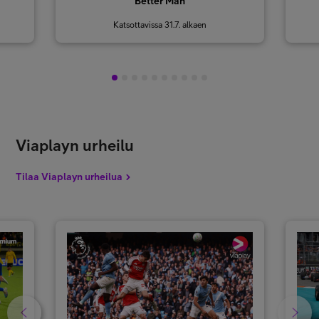
Better Man
Katsottavissa 31.7. alkaen
1
2
3
4
5
6
7
8
9
10
Viaplayn urheilu
Tilaa Viaplayn urheilua