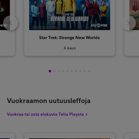
Star Trek: Strange New Worlds
4. kausi
1
2
3
4
5
6
7
8
9
10
Vuokraamon uutuusleffoja
Vuokraa tai osta elokuvia Telia Playsta