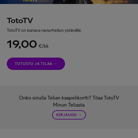
Asiakastuki
TotoTV
Minun Telia
TotoTV on kanava raviurheilun ystävälle.
19,00
€/kk
FI
EN
SV
TUTUSTU JA TILAA
Onko sinulla Telian kaapelikortti? Tilaa TotoTV
Minun Teliasta.
KIRJAUDU