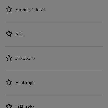
Formula 1 -kisat
NHL
Jalkapallo
Hiihtolajit
Jääkiekko