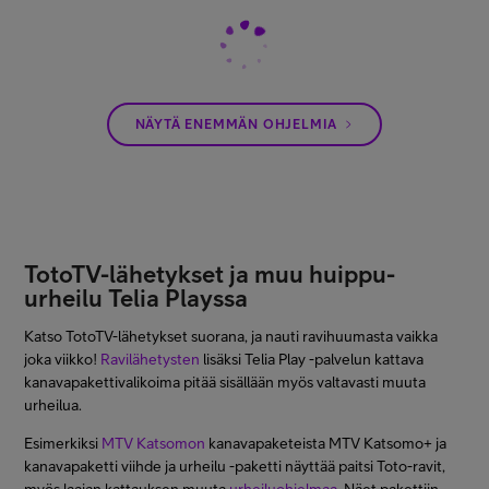
NÄYTÄ ENEMMÄN OHJELMIA
TotoTV-lähetykset ja muu huippu-
urheilu Telia Playssa
Katso TotoTV-lähetykset suorana, ja nauti ravihuumasta vaikka
joka viikko!
Ravilähetysten
lisäksi Telia Play -palvelun kattava
kanavapakettivalikoima pitää sisällään myös valtavasti muuta
urheilua.
Esimerkiksi
MTV Katsomon
kanavapaketeista MTV Katsomo+ ja
kanavapaketti viihde ja urheilu -paketti näyttää paitsi Toto-ravit,
myös laajan kattauksen muuta
urheiluohjelmaa
. Näet pakettiin