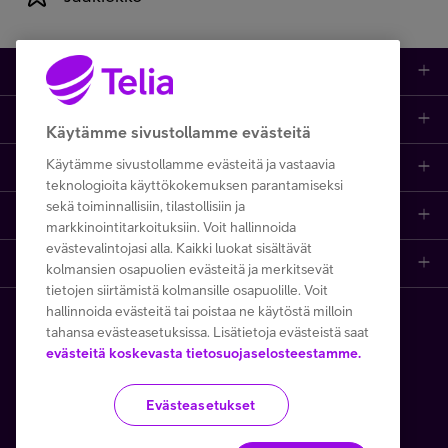
Kauppa
Ajankohtaista
Puhelimet
Käytämme sivustollamme evästeitä
Käytämme sivustollamme evästeitä ja vastaavia
Asiakastuki netissä
Tarjoukset
Puhelinliittymät
teknologioita käyttökokemuksen parantamiseksi
sekä toiminnallisiin, tilastollisiin ja
Ota yhteyttä
Etsi apua ja ohjeita
iPhone 17
Mobiililaajakaista
markkinointitarkoituksiin. Voit hallinnoida
evästevalintojasi alla. Kaikki luokat sisältävät
Telia Finland
Asiakaspalvelun yhteystiedot
Tilauksen peruuttaminen
Samsung S26
Kodin laajakaista
kolmansien osapuolien evästeitä ja merkitsevät
tietojen siirtämistä kolmansille osapuolille. Voit
hallinnoida evästeitä tai poistaa ne käytöstä milloin
Telia yrityksenä
Asioi kirjautuneena
Opi ja inspiroidu
Viaplay
Prepaid-liittymät
tahansa evästeasetuksissa. Lisätietoja evästeistä saat
Copyright Telia Company 2026
Tietosuoja ja -turva
evästeitä koskevasta tietosuojaselosteestamme.
Medialle
Etsi Telia Kauppa
Nopeustesti (speed test)
TV-ohjelmat
TV ja viihde
Käyttöehdot
Evästeiden käyttö
Evästeasetukset
Avoimet työpaikat
Yhteystiedot yrityksille
Hinnastot
Suoratoistopalvelut
MTV Katsomo
Toimitusehdot ja palvelukuvaukset