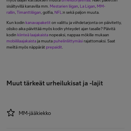
sisältyvillä kanavilla mm.
Mestarien liigan
,
La Ligan
,
MM-
rallin
,
Timanttiliigan
, golfia,
NFL
:n sekä paljon muuta.
Kun kodin
kanavapaketit
on valittu ja viihdetarjonta on päivitetty,
olisiko aika päivittää myös kodin yhteydet ajan tasalle? Päivitä
kodin
kiinteä laajakaista
nopeaksi, nappaa mökille mukaan
mobiililaajakaista
ja muuta
puhelinliittymäsi
rajattomaksi. Saat
meiltä myös näppärät
prepaidit
.
Muut tärkeät urheilukisat ja -lajit
MM-jääkiekko