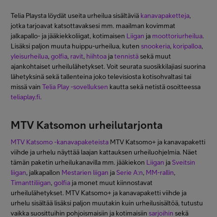
Telia Playsta löydät useita urheilua sisältäviä
kanavapaketteja
,
jotka tarjoavat katsottavaksesi mm. maailman kovimmat
jalkapallo- ja jääkiekkoliigat, kotimaisen
Liigan
ja
moottoriurheilua
.
Lisäksi paljon muuta huippu-urheilua, kuten
snookeria
,
koripalloa
,
yleisurheilua
,
golfia
,
ravit
,
hiihtoa
ja
tennistä
sekä muut
ajankohtaiset urheilulähetykset. Voit seurata suosikkilajiasi suorina
lähetyksinä sekä tallenteina joko televisiosta kotisohvaltasi tai
missä vain
Telia Play -sovelluksen
kautta sekä netistä osoitteessa
teliaplay.fi
.
MTV Katsomon urheilutarjonta
MTV Katsomo -kanavapaketeista
MTV Katsomo+ ja kanavapaketti
viihde ja urhelu näyttää laajan kattauksen urheiluohjelmia. Näet
tämän paketin urheilukanavilla mm. jääkiekon
Liigan
ja
Sveitsin
liigan
, jalkapallon
Mestarien liigan
ja
Serie A:n
,
MM-rallin
,
Timanttiliigan
,
golfia
ja monet muut kiinnostavat
urheilulähetykset. MTV Katsomo+ ja kanavapaketti viihde ja
urhelu sisältää lisäksi paljon muutakin kuin urheilusisältöä, tutustu
vaikka suosittuihin pohjoismaisiin ja kotimaisiin
sarjoihin
sekä