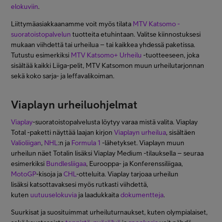
elokuviin
.
Liittymäasiakkaanamme voit myös tilata
MTV Katsomo -
suoratoistopalvelun
tuotteita etuhintaan. Valitse kiinnostuksesi
mukaan viihdettä tai urheilua – tai kaikkea yhdessä paketissa.
Tutustu esimerkiksi
MTV Katsomo+ Urheilu
-tuotteeseen, joka
sisältää kaikki Liiga-pelit, MTV Katsomon muun urheilutarjonnan
sekä koko sarja- ja leffavalikoiman.
Viaplayn urheiluohjelmat
Viaplay
-suoratoistopalvelusta löytyy varaa mistä valita. Viaplay
Total -paketti näyttää laajan kirjon
Viaplayn urheilua
, sisältäen
Valioliigan
,
NHL
:n ja
Formula 1
-lähetykset. Viaplayn muun
urheilun näet Totalin lisäksi Viaplay Medium -tilauksella – seuraa
esimerkiksi
Bundlesliigaa
, Eurooppa- ja Konferenssiliigaa,
MotoGP
-kisoja ja
CHL
-otteluita. Viaplay tarjoaa urheilun
lisäksi katsottavaksesi myös rutkasti viihdettä,
kuten
uutuuselokuvia
ja laadukkaita
dokumentteja
.
Suurkisat ja suosituimmat urheiluturnaukset, kuten olympialaiset,