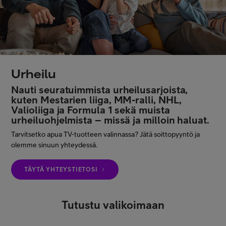
Asiakastuki
Minun Telia
Urheilu
FI
EN
SV
Nauti seuratuimmista urheilusarjoista,
kuten Mestarien liiga, MM-ralli, NHL,
Valioliiga ja Formula 1 sekä muista
urheiluohjelmista – missä ja milloin haluat.
Tarvitsetko apua TV-tuotteen valinnassa? Jätä soittopyyntö ja
olemme sinuun yhteydessä.
TÄYTÄ YHTEYSTIETOSI
Tutustu valikoimaan