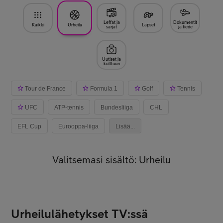
Leffat ja
Dokumentit
Kaikki
Urheilu
Lapset
sarjat
ja tiede
Uutiset ja
kulttuuri
Tour de France
Formula 1
Golf
Tennis
UFC
ATP-tennis
Bundesliiga
CHL
EFL Cup
Eurooppa-liiga
Lisää...
Valitsemasi sisältö: Urheilu
Urheilulähetykset TV:ssä