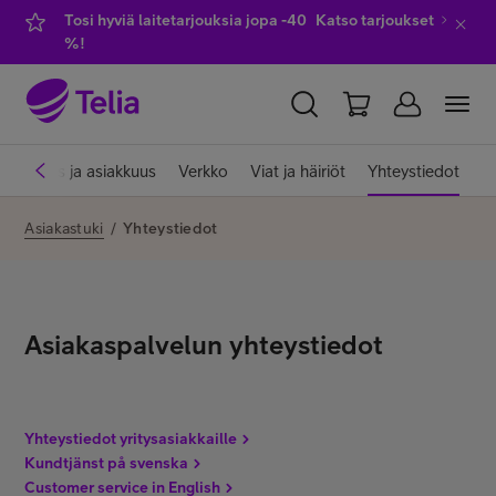
Tosi hyviä laitetarjouksia jopa -40
Katso tarjoukset
%!
YKSITYISILLE
YRITYKSILLE
WHOLESALE
Laskutus ja asiakkuus
Verkko
Viat ja häiriöt
Yhteystiedot
TELIA FINLAND
Asiakastuki
/
Yhteystiedot
Liittymät ja palvelut
Asiakaspalvelun yhteystiedot
Laitteet
TV ja viihde
Yhteystiedot yritysasiakkaille
Kundtjänst på svenska
Customer service in English