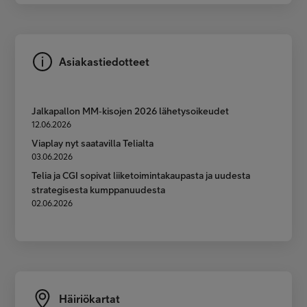
Asiakastiedotteet
Jalkapallon MM‑kisojen 2026 lähetysoikeudet
12.06.2026
Viaplay nyt saatavilla Telialta
03.06.2026
Telia ja CGI sopivat liiketoimintakaupasta ja uudesta
strategisesta kumppanuudesta
02.06.2026
Häiriökartat