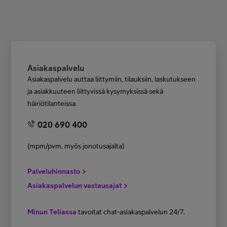
Asiakastuki
Minun Telia
Asiakaspalvelu
Asiakaspalvelu auttaa liittymiin, tilauksiin, laskutukseen
FI
EN
SV
ja asiakkuuteen liittyvissä kysymyksissä sekä
häiriötilanteissa.
020 690 400
(mpm/pvm, myös jonotusajalta)
Palveluhinnasto
Asiakaspalvelun vastausajat
Minun Teliassa
tavoitat chat-asiakaspalvelun 24/7.