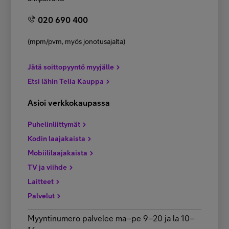
020 690 400
(mpm/pvm, myös jonotusajalta)
Jätä soittopyyntö myyjälle
Etsi lähin Telia Kauppa
Asioi verkkokaupassa
Puhelinliittymät
Kodin laajakaista
Mobiililaajakaista
TV ja viihde
Laitteet
Palvelut
Myyntinumero palvelee ma–pe 9–20 ja la 10–