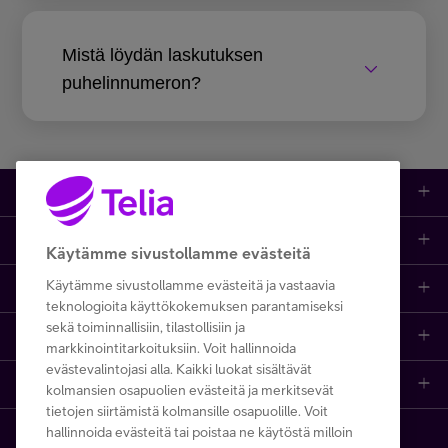
Mistä löydän laskutuksen
puhelinnumeron?
Kauppa
Ajankohtaista
Puhelimet
Käytämme sivustollamme evästeitä
Käytämme sivustollamme evästeitä ja vastaavia
Asiakastuki netissä
Tarjoukset
Puhelinliittymät
teknologioita käyttökokemuksen parantamiseksi
sekä toiminnallisiin, tilastollisiin ja
Ota yhteyttä
Etsi apua ja ohjeita
iPhone 17
Mobiililaajakaista
markkinointitarkoituksiin. Voit hallinnoida
evästevalintojasi alla. Kaikki luokat sisältävät
Telia Finland
Asiakaspalvelun yhteystiedot
Tilauksen peruuttaminen
Samsung S26
Kodin laajakaista
kolmansien osapuolien evästeitä ja merkitsevät
tietojen siirtämistä kolmansille osapuolille. Voit
hallinnoida evästeitä tai poistaa ne käytöstä milloin
Telia yrityksenä
Asioi kirjautuneena
Opi ja inspiroidu
Viaplay
Prepaid-liittymät