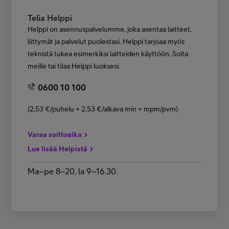
Telia Helppi
Helppi on asennuspalvelumme, joka asentaa laitteet,
liittymät ja palvelut puolestasi. Helppi tarjoaa myös
teknistä tukea esimerkiksi laitteiden käyttöön. Soita
meille tai tilaa Helppi luoksesi.
0600 10 100
(2,53 €/puhelu + 2,53 €/alkava min + mpm/pvm)
Varaa soittoaika
Lue lisää Helpistä
Ma–pe 8–20, la 9–16.30.