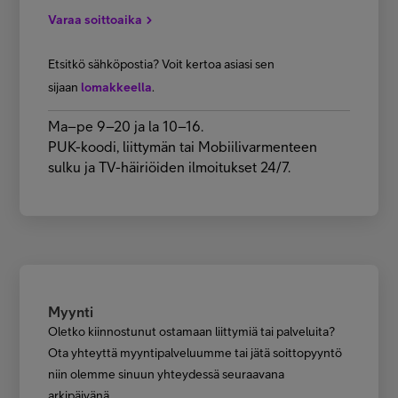
Varaa soittoaika
Etsitkö sähköpostia? Voit kertoa asiasi sen
sijaan
lomakkeella
.
Ma–pe 9–20 ja la 10–16.
PUK-koodi, liittymän tai Mobiilivarmenteen
sulku ja TV-häiriöiden ilmoitukset 24/7.
Myynti
Oletko kiinnostunut ostamaan liittymiä tai palveluita?
Ota yhteyttä myyntipalveluumme tai jätä soittopyyntö
niin olemme sinuun yhteydessä seuraavana
arkipäivänä.