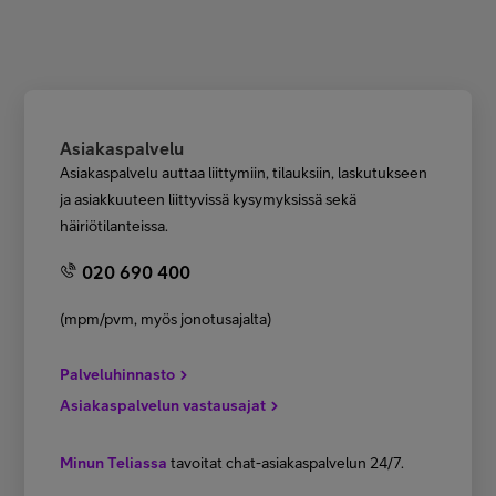
Asiakastuki
Minun Telia
Asiakaspalvelu
Asiakaspalvelu auttaa liittymiin, tilauksiin, laskutukseen
FI
EN
SV
ja asiakkuuteen liittyvissä kysymyksissä sekä
häiriötilanteissa.
020 690 400
(mpm/pvm, myös jonotusajalta)
Palveluhinnasto
Asiakaspalvelun vastausajat
Minun Teliassa
tavoitat chat-asiakaspalvelun 24/7.