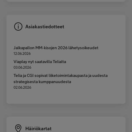
Asiakastiedotteet
Jalkapallon MM‑kisojen 2026 lähetysoikeudet
12.06.2026
Viaplay nyt saatavilla Telialta
03.06.2026
Telia ja CGI sopivat liiketoimintakaupasta ja uudesta
strategisesta kumppanuudesta
02.06.2026
Häiriökartat