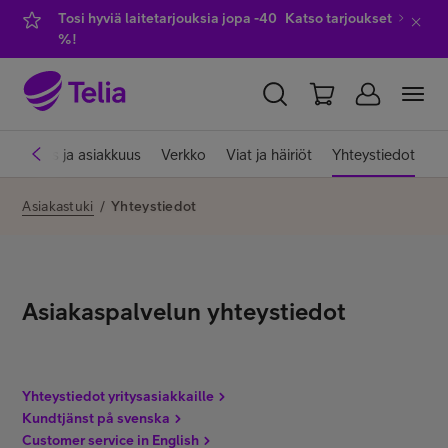
Tosi hyviä laitetarjouksia jopa -40
Katso tarjoukset
%!
YKSITYISILLE
YRITYKSILLE
WHOLESALE
Laskutus ja asiakkuus
Verkko
Viat ja häiriöt
Yhteystiedot
TELIA FINLAND
Asiakastuki
/
Yhteystiedot
Liittymät ja palvelut
Asiakaspalvelun yhteystiedot
Laitteet
TV ja viihde
Yhteystiedot yritysasiakkaille
Kundtjänst på svenska
Customer service in English