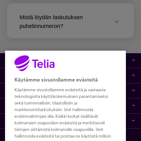
Mistä löydän laskutuksen
puhelinnumeron?
Kauppa
Ajankohtaista
Puhelimet
Käytämme sivustollamme evästeitä
Käytämme sivustollamme evästeitä ja vastaavia
Asiakastuki netissä
Tarjoukset
Puhelinliittymät
teknologioita käyttökokemuksen parantamiseksi
sekä toiminnallisiin, tilastollisiin ja
Ota yhteyttä
Etsi apua ja ohjeita
iPhone 17
Mobiililaajakaista
markkinointitarkoituksiin. Voit hallinnoida
evästevalintojasi alla. Kaikki luokat sisältävät
Telia Finland
Asiakaspalvelun yhteystiedot
Tilauksen peruuttaminen
Samsung S26
Kodin laajakaista
kolmansien osapuolien evästeitä ja merkitsevät
tietojen siirtämistä kolmansille osapuolille. Voit
hallinnoida evästeitä tai poistaa ne käytöstä milloin
Telia yrityksenä
Asioi kirjautuneena
Opi ja inspiroidu
Viaplay
Prepaid-liittymät