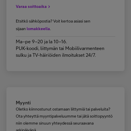
Varaa soittoaika
Etsitkö sähköpostia? Voit kertoa asiasi sen
sijaan
lomakkeella
.
Ma–pe 9–20 ja la 10–16.
PUK-koodi, liittymän tai Mobiilivarmenteen
sulku ja TV-häiriöiden ilmoitukset 24/7.
Myynti
Oletko kiinnostunut ostamaan liittymiä tai palveluita?
Ota yhteyttä myyntipalveluumme tai jätä soittopyyntö
niin olemme sinuun yhteydessä seuraavana
arkipäivänä.