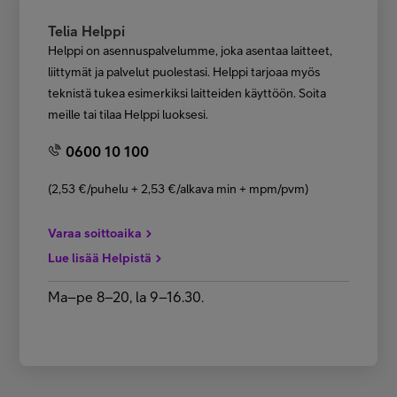
Telia Helppi
Helppi on asennuspalvelumme, joka asentaa laitteet,
liittymät ja palvelut puolestasi. Helppi tarjoaa myös
teknistä tukea esimerkiksi laitteiden käyttöön. Soita
meille tai tilaa Helppi luoksesi.
0600 10 100
(2,53 €/puhelu + 2,53 €/alkava min + mpm/pvm)
Varaa soittoaika
Lue lisää Helpistä
Ma–pe 8–20, la 9–16.30.