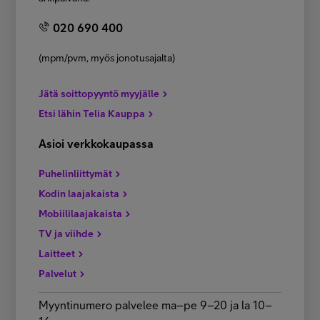
020 690 400
(mpm/pvm, myös jonotusajalta)
Jätä soittopyyntö myyjälle
Etsi lähin Telia Kauppa
Asioi verkkokaupassa
Puhelinliittymät
Kodin laajakaista
Mobiililaajakaista
TV ja viihde
Laitteet
Palvelut
Myyntinumero palvelee ma–pe 9–20 ja la 10–