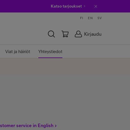
Katso tarjoukset
FI
EN
SV
Kirjaudu
Viat ja häiriöt
Yhteystiedot
stomer service in English