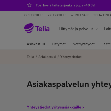
Tosi hyviä laitetarjouksia jopa -40 %!
YKSITYISILLE
YRITYKSILLE
WHOLESALE
TELIA FINL
Liittymät ja palvelut
Lait
Palvelut ja sovellukset
Tietokoneet j
Älykell
Älykoti ja kod
Asiakastuki
Liittymät
Nettiyhteydet
Laitte
Telia
/
Asiakastuki
/
Yhteystiedot
Asiakaspalvelun yhte
Yhteystiedot yritysasiakkaille