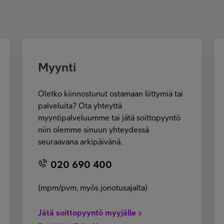
Myynti
Oletko kiinnostunut ostamaan liittymiä tai
palveluita? Ota yhteyttä
myyntipalveluumme tai jätä soittopyyntö
niin olemme sinuun yhteydessä
seuraavana arkipäivänä.
020 690 400
(mpm/pvm, myös jonotusajalta)
Jätä soittopyyntö myyjälle