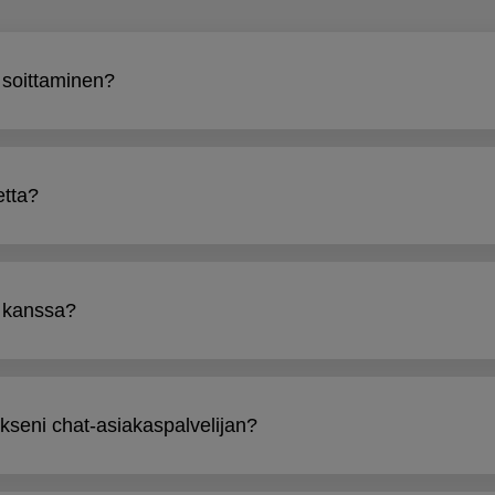
 soittaminen?
etta?
n kanssa?
akseni chat-asiakaspalvelijan?