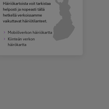
Häiriökartoista voit tarkistaa
helposti ja nopeasti tällä
hetkellä verkoissamme
vaikuttavat häiriötilanteet.
Mobiiliverkon häiriökartta
Kiinteän verkon
häirökartta