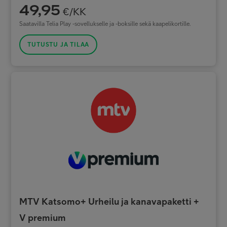
49,95
€/KK
Saatavilla Telia Play -sovellukselle ja -boksille sekä kaapelikortille.
TUTUSTU JA TILAA
MTV Katsomo+ Urheilu ja kanavapaketti +
V premium