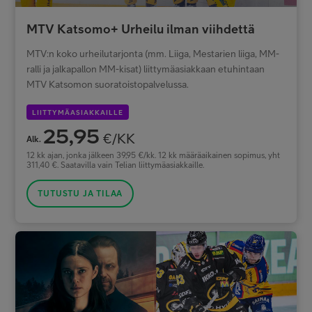
MTV Katsomo+ Urheilu ilman viihdettä
MTV:n koko urheilutarjonta (mm. Liiga, Mestarien liiga, MM-
ralli ja jalkapallon MM-kisat) liittymäasiakkaan etuhintaan
MTV Katsomon suoratoistopalvelussa.
LIITTYMÄASIAKKAILLE
25,95
€/KK
Alk.
12 kk ajan, jonka jälkeen 39,95 €/kk. 12 kk määräaikainen sopimus, yht
311,40 €. Saatavilla vain Telian liittymäasiakkaille.
TUTUSTU JA TILAA