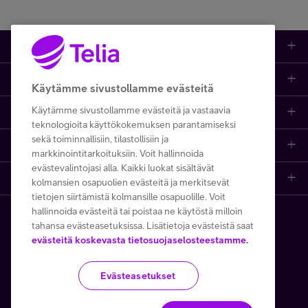
Kauppa
Ajankohtaista
Puhelimet
Käytämme sivustollamme evästeitä
Käytämme sivustollamme evästeitä ja vastaavia
Asiakastuki netissä
Tarjoukset
Puhelinliittymät
teknologioita käyttökokemuksen parantamiseksi
sekä toiminnallisiin, tilastollisiin ja
Ota yhteyttä
Etsi apua ja ohjeita
iPhone 17
Mobiililaajakaista
markkinointitarkoituksiin. Voit hallinnoida
evästevalintojasi alla. Kaikki luokat sisältävät
Telia Finland
Asiakaspalvelun yhteystiedot
Tilauksen peruuttaminen
Samsung S26
Kodin laajakaista
kolmansien osapuolien evästeitä ja merkitsevät
tietojen siirtämistä kolmansille osapuolille. Voit
hallinnoida evästeitä tai poistaa ne käytöstä milloin
Telia yrityksenä
Asioi kirjautuneena
Opi ja inspiroidu
Viaplay
Prepaid-liittymät
tahansa evästeasetuksissa. Lisätietoja evästeistä saat
Copyright Telia Company 2026
Tietosuoja ja -turva
evästeitä koskevasta tietosuojaselosteestamme.
Medialle
Etsi Telia Kauppa
Nopeustesti (speed test)
TV-ohjelmat
TV ja viihde
Käyttöehdot
Evästeiden käyttö
Evästeasetukset
Avoimet työpaikat
Yhteystiedot yrityksille
Hinnastot
Suoratoistopalvelut
MTV Katsomo
Toimitusehdot ja palvelukuvaukset