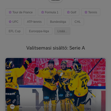
Tour de France
Formula 1
Golf
Tennis
UFC
ATP-tennis
Bundesliiga
CHL
EFL Cup
Eurooppa-liiga
Lisää...
Valitsemasi sisältö: Serie A