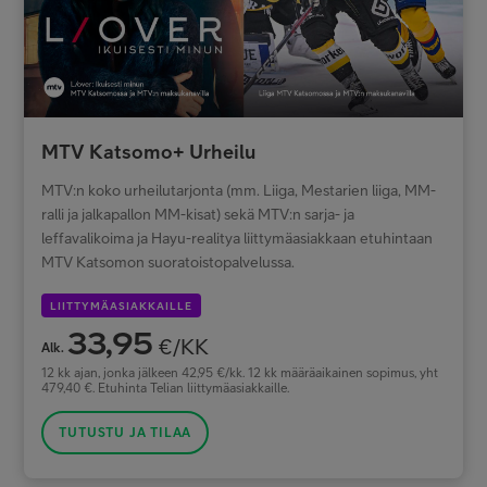
MTV Katsomo+ Urheilu
MTV:n koko urheilutarjonta (mm. Liiga, Mestarien liiga, MM-
ralli ja jalkapallon MM-kisat) sekä MTV:n sarja- ja
leffavalikoima ja Hayu-realitya liittymäasiakkaan etuhintaan
MTV Katsomon suoratoistopalvelussa.
LIITTYMÄASIAKKAILLE
33,95
€/KK
Alk.
12 kk ajan, jonka jälkeen 42,95 €/kk. 12 kk määräaikainen sopimus, yht
479,40 €. Etuhinta Telian liittymäasiakkaille.
TUTUSTU JA TILAA