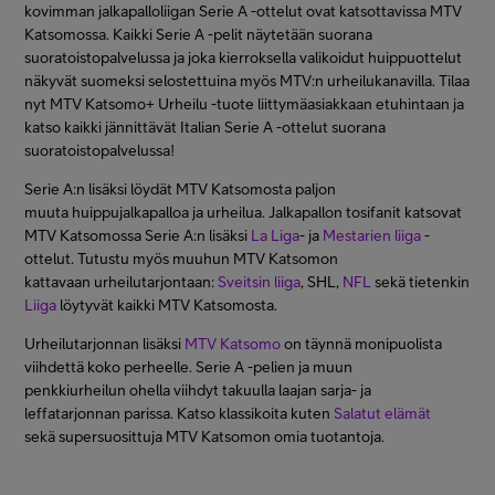
kovimman jalkapalloliigan Serie A -ottelut ovat katsottavissa MTV
Katsomossa. Kaikki Serie A -pelit näytetään suorana
suoratoistopalvelussa ja joka kierroksella valikoidut huippuottelut
näkyvät suomeksi selostettuina myös MTV:n urheilukanavilla. Tilaa
nyt MTV Katsomo+ Urheilu -tuote liittymäasiakkaan etuhintaan ja
katso kaikki jännittävät Italian Serie A -ottelut suorana
suoratoistopalvelussa!
Serie A:n lisäksi löydät MTV Katsomosta paljon
muuta huippujalkapalloa ja urheilua. Jalkapallon tosifanit katsovat
MTV Katsomossa Serie A:n lisäksi
La Liga
- ja
Mestarien liiga
-
ottelut. Tutustu myös muuhun MTV Katsomon
kattavaan urheilutarjontaan:
Sveitsin liiga
, SHL,
NFL
sekä tietenkin
Liiga
löytyvät kaikki MTV Katsomosta.
Urheilutarjonnan lisäksi
MTV Katsomo
on täynnä monipuolista
viihdettä koko perheelle. Serie A -pelien ja muun
penkkiurheilun ohella viihdyt takuulla laajan sarja- ja
leffatarjonnan parissa. Katso klassikoita kuten
Salatut elämät
sekä supersuosittuja MTV Katsomon omia tuotantoja.