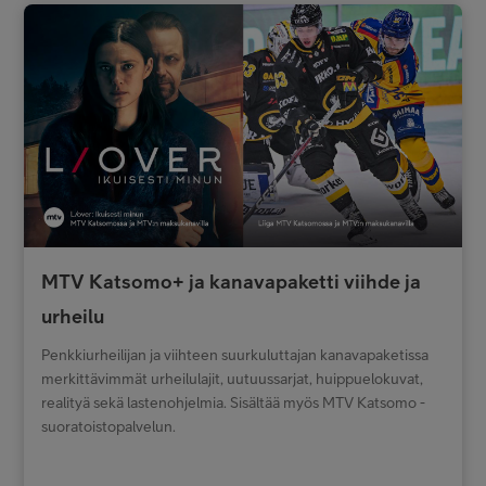
MTV Katsomo+ ja kanavapaketti viihde ja
urheilu
Penkkiurheilijan ja viihteen suurkuluttajan kanavapaketissa
merkittävimmät urheilulajit, uutuussarjat, huippuelokuvat,
realityä sekä lastenohjelmia. Sisältää myös MTV Katsomo -
suoratoistopalvelun.