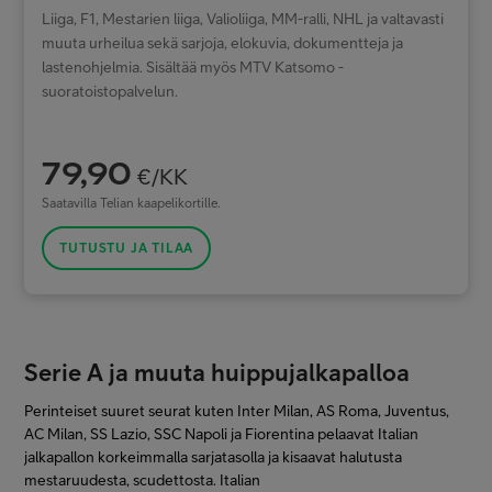
Liiga, F1, Mestarien liiga, Valioliiga, MM-ralli, NHL ja valtavasti
muuta urheilua sekä sarjoja, elokuvia, dokumentteja ja
lastenohjelmia. Sisältää myös MTV Katsomo -
suoratoistopalvelun.
79,90
€/KK
Saatavilla Telian kaapelikortille.
TUTUSTU JA TILAA
Serie A ja muuta huippujalkapalloa
Perinteiset suuret seurat kuten Inter Milan, AS Roma, Juventus,
AC Milan, SS Lazio, SSC Napoli ja Fiorentina pelaavat Italian
jalkapallon korkeimmalla sarjatasolla ja kisaavat halutusta
mestaruudesta, scudettosta. Italian