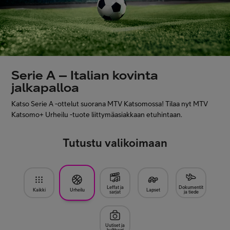
Asiakastuki
Minun Telia
Serie A – Italian kovinta
FI
EN
SV
jalkapalloa
Katso Serie A -ottelut suorana MTV Katsomossa! Tilaa nyt MTV
Katsomo+ Urheilu -tuote liittymäasiakkaan etuhintaan.
Tutustu valikoimaan
Leffat ja
Dokumentit
Kaikki
Urheilu
Lapset
sarjat
ja tiede
Uutiset ja
kulttuuri