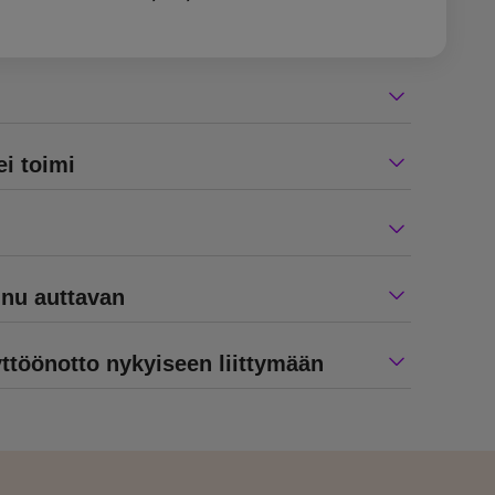
ei toimi
nnu auttavan
töönotto nykyiseen liittymään