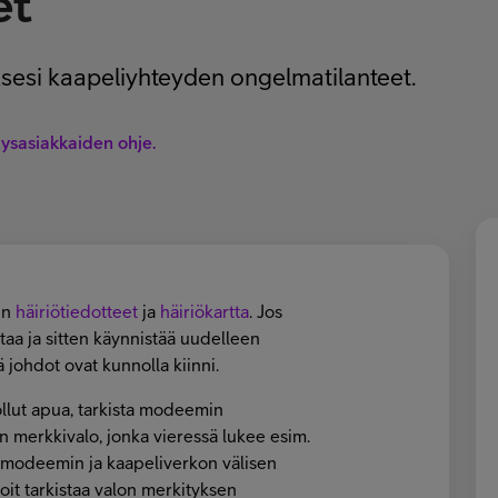
et
aksesi kaapeliyhteyden ongelmatilanteet.
tysasiakkaiden ohje.
in
häiriötiedotteet
ja
häiriökartta
. Jos
ttaa ja sitten käynnistää uudelleen
 johdot ovat kunnolla kiinni.
ollut apua, tarkista modeemin
 merkkivalo, jonka vieressä lukee esim.
 modeemin ja kaapeliverkon välisen
oit tarkistaa valon merkityksen