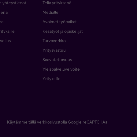
n yhteystiedot
Telia yrityksenä
neena
Medialle
pa
Avoimet työpaikat
ityksille
Kesätyöt ja opiskelijat
vellus
Turvaverkko
Yritysvastuu
Saavutettavuus
Yleispalveluvelvoite
Yrityksille
Käytämme tällä verkkosivustolla Google reCAPTCHAa