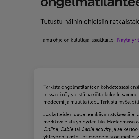
ongelmatilante
Tutustu näihin ohjeisiin ratkaist
Tämä ohje on kuluttaja-asiakkaille.
Näytä yri
Tarkista ongelmatilanteen kohdatessasi ens
niissä ei näy yleistä häiriötä, kokeile sammu
modeemi ja muut laitteet. Tarkista myös, että
Jos laitteiden uudelleenkäynnistyksestä ei 
merkkivaloista yhteyden tila. Modeemissa on
Online
,
Cable
tai
Cable activity
ja se kertoo
yhteyden tilasta. Jos modeemisi on meiltä, v