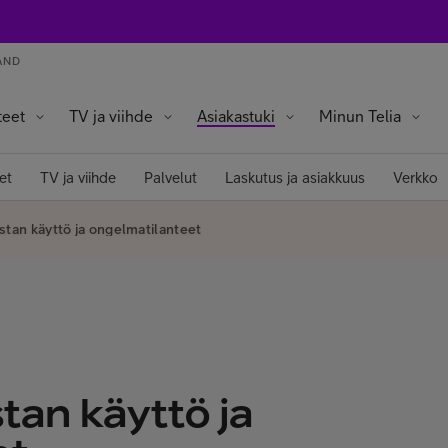
AND
teet
TV ja viihde
Asiakastuki
Minun Telia
a tabletit
ot ja älysormukset
in laitteet
Omat edut ja tarjoukset
Omat tiedot ja asetukset
et
TV ja viihde
Palvelut
Laskutus ja asiakkuus
Verkko
istan käyttö ja ongelmatilanteet
tan käyttö ja