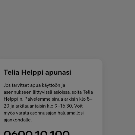
Telia Helppi apunasi
Jos tarvitset apua käyttöön ja
asennukseen liittyvissä asioissa, soita Telia
Helppiin. Palvelemme sinua arkisin klo 8–
20 ja arkilauantaisin klo 9–16.30. Voit
myös varata asennusajan haluamallesi
ajankohdalle.
0600 10 100