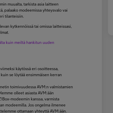
in muualta, tarkista asia laitteen
itä, palaako modeemissa yhteysvalo vai
i tilanteisiin.
evan kytkennöissä tai omissa laitteissasi,
lmat.
lta kuin meiltä hankitun uuden
viimeksi käytössä eri osoitteessa,
 kuin se löytää ensimmäisen kerran
a netin toimivuudessa AVM:n valmistamien
lemme olleet asiasta AVM:ään
TZ!Box-modeemin kanssa, varmista
ajan modeemilla. Jos ongelma ilmenee
ttelemme ottamaan yhteyttä AVM:ään.