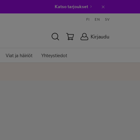
Katso tarjoukset
FI
EN
SV
Kirjaudu
Viat ja häiriöt
Yhteystiedot