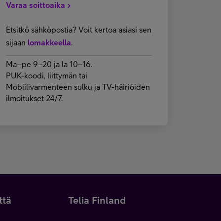
Varaa soittoaika
Etsitkö sähköpostia? Voit kertoa asiasi sen
sijaan
lomakkeella
.
Ma–pe 9–20 ja la 10–16.
PUK-koodi, liittymän tai
Mobiilivarmenteen sulku ja TV-häiriöiden
ilmoitukset 24/7.
ttä
Telia Finland