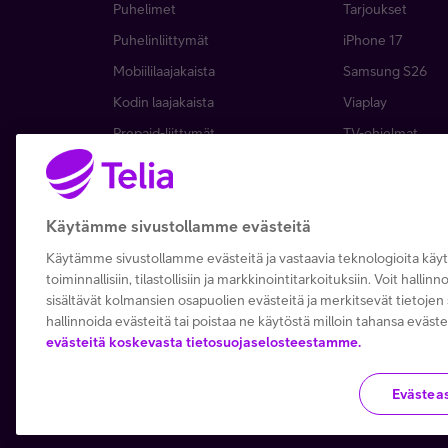
Puhelimet
Tarjoukset
Puhelinliittymät
iPhone 17
Mobiililaajakaista
Samsung S26
Kodin laajakaista
Viaplay
Prepaid-liittymät
TV-ohjelmat
TV ja viihde
Suoratoistopalve
MTV Katsomo
Mikä on 5G?
Käytämme sivustollamme evästeitä
Palvelut
Asiakasedut
Kierrätysetu
Tilaa uutiskirje
Käytämme sivustollamme evästeitä ja vastaavia teknologioita kä
toiminnallisiin, tilastollisiin ja markkinointitarkoituksiin. Voit hallin
Telia Recycled
Tietoturva
sisältävät kolmansien osapuolien evästeitä ja merkitsevät tietojen s
hallinnoida evästeitä tai poistaa ne käytöstä milloin tahansa eväste
evästeitä koskevasta tietosuojaselosteestamme.
Evästea
Copyright Telia Company 2026
Tietosuoja ja -turva