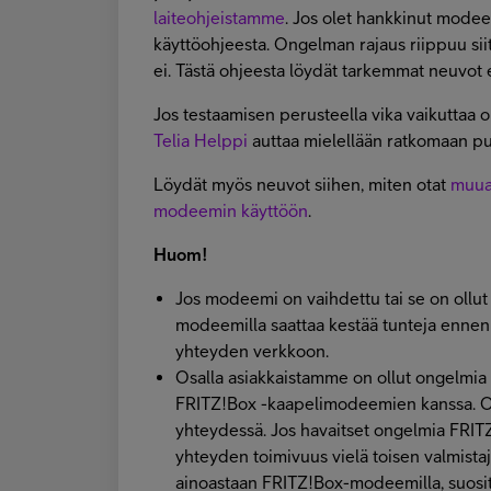
laiteohjeistamme
. Jos olet hankkinut modeem
käyttöohjeesta. Ongelman rajaus riippuu si
ei. Tästä ohjeesta löydät tarkemmat neuvot er
Jos testaamisen perusteella vika vaikuttaa ol
Telia Helppi
auttaa mielellään ratkomaan pu
Löydät myös neuvot siihen, miten otat
muua
modeemin käyttöön
.
Huom!
Jos modeemi on vaihdettu tai se on ollut 
modeemilla saattaa kestää tunteja ennen
yhteyden verkkoon.
Osalla asiakkaistamme on ollut ongelmi
FRITZ!Box -kaapelimodeemien kanssa. O
yhteydessä. Jos havaitset ongelmia FRI
yhteyden toimivuus vielä toisen valmist
ainoastaan FRITZ!Box-modeemilla, suosi