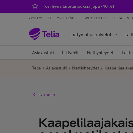
Tosi hyviä laitetarjouksia jopa -40 %!
YKSITYISILLE
YRITYKSILLE
WHOLESALE
TELIA FINL
Liittymät ja palvelut
Lait
Palvelut ja sovellukset
Tietokoneet j
Älykell
Älykoti ja kod
Asiakastuki
Liittymät
Nettiyhteydet
Laitte
Telia
/
Asiakastuki
/
Nettiyhteydet
/
Kaapelilaajaka
Takaisin
Kaapelilaajakais