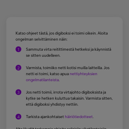
Asiakastuki
Minun Telia
Katso ohjeet tästä, jos digiboksi ei toimi oikein. Aloita
ongelman selvittäminen näin:
FI
EN
SV
Sammuta virta reitittimestä hetkeksi ja käynnistä
se sitten uudelleen.
Varmista, toimiiko netti kotisi muilla laitteilla. Jos
netti ei toimi, katso apua
nettiyhteyksien
ongelmatilanteista
.
Jos netti toimii, irrota virtajohto digiboksista ja
kytke se hetken kuluttua takaisin. Varmista sitten,
että digiboksi yhdistyy nettiin.
Tarkista ajankohtaiset
häiriötiedotteet
.