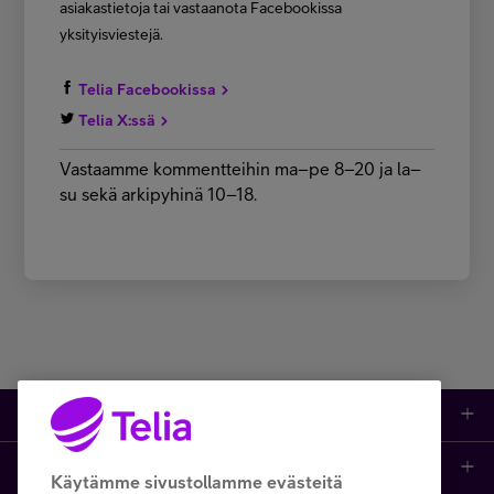
asiakastietoja tai vastaanota Facebookissa
yksityisviestejä.
Telia Facebookissa
Telia X:ssä
Vastaamme kommentteihin ma–pe 8–20 ja la–
su sekä arkipyhinä 10–18.
Kauppa
Ajankohtaista
Puhelimet
Käytämme sivustollamme evästeitä