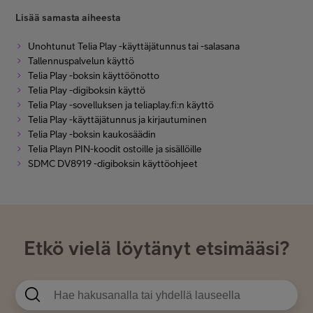
Lisää samasta aiheesta
Unohtunut Telia Play -käyttäjätunnus tai -salasana
Tallennuspalvelun käyttö
Telia Play -boksin käyttöönotto
Telia Play -digiboksin käyttö
Telia Play -sovelluksen ja teliaplay.fi:n käyttö
Telia Play -käyttäjätunnus ja kirjautuminen
Telia Play -boksin kaukosäädin
Telia Playn PIN-koodit ostoille ja sisällöille
SDMC DV8919 -digiboksin käyttöohjeet
Etkö vielä löytänyt etsimääsi?