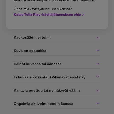
Alta löydät tarkempia ohjeita erilaisiin vikatilanteisiin.
Ongelmia käyttäjätunnuksen kanssa?
Katso Telia Play -käyttäjätunnuksen ohje
Kaukosäädin ei toimi
Kuva on epätarkka
Häiriöt kuvassa tai äänessä
Ei kuvaa eikä ääntä, TV-kanavat eivät näy
Kanavia puuttuu tai ne näkyvät väärin
Ongelmia aktivointikoodin kanssa