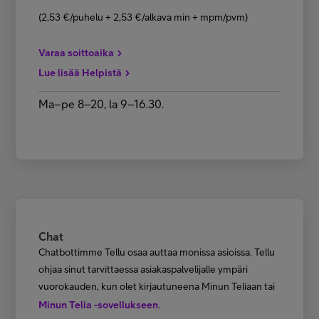
(2,53 €/puhelu + 2,53 €/alkava min + mpm/pvm)
Varaa soittoaika
Lue lisää Helpistä
Ma–pe 8–20, la 9–16.30.
Chat
Chatbottimme Tellu osaa auttaa monissa asioissa. Tellu
ohjaa sinut tarvittaessa asiakaspalvelijalle ympäri
vuorokauden, kun olet kirjautuneena Minun Teliaan tai
Minun Telia -sovellukseen
.