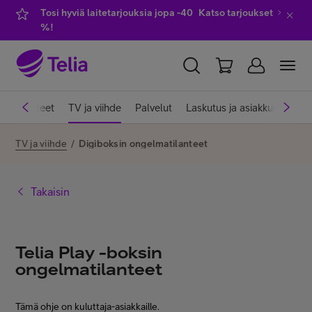
Tosi hyviä laitetarjouksia jopa -40
Katso tarjoukset
%!
YKSITYISILLE
YRITYKSILLE
WHOLESALE
et
Laitteet
TV ja viihde
Palvelut
Laskutus ja asiakkuus
Ve
TELIA FINLAND
TV ja viihde
/
Digiboksin ongelmatilanteet
Liittymät ja palvelut
Takaisin
Laitteet
Telia Play -boksin
ongelmatilanteet
TV ja viihde
Tämä ohje on kuluttaja-asiakkaille.