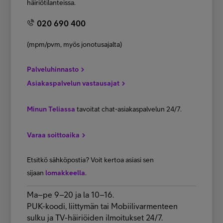
häiriötilanteissa.
020 690 400
(mpm/pvm, myös jonotusajalta)
Palveluhinnasto
Asiakaspalvelun vastausajat
Minun Teliassa
tavoitat chat-asiakaspalvelun 24/7.
Varaa soittoaika
Etsitkö sähköpostia? Voit kertoa asiasi sen
sijaan
lomakkeella
.
Ma–pe 9–20 ja la 10–16.
PUK-koodi, liittymän tai Mobiilivarmenteen
sulku ja TV-häiriöiden ilmoitukset 24/7.