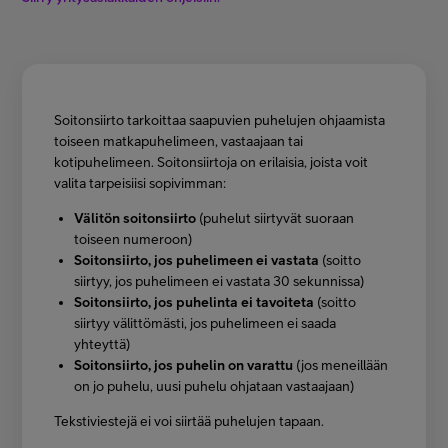
Asiakastuki
Minun Telia
Soitonsiirto tarkoittaa saapuvien puhelujen ohjaamista
toiseen matkapuhelimeen, vastaajaan tai
kotipuhelimeen. Soitonsiirtoja on erilaisia, joista voit
FI
EN
SV
valita tarpeisiisi sopivimman:
Välitön soitonsiirto
(puhelut siirtyvät suoraan
toiseen numeroon)
Soitonsiirto, jos puhelimeen ei vastata
(soitto
siirtyy, jos puhelimeen ei vastata 30 sekunnissa)
Soitonsiirto, jos puhelinta ei tavoiteta
(soitto
siirtyy välittömästi, jos puhelimeen ei saada
yhteyttä)
Soitonsiirto, jos puhelin on varattu
(jos meneillään
on jo puhelu, uusi puhelu ohjataan vastaajaan)
Tekstiviestejä ei voi siirtää puhelujen tapaan.