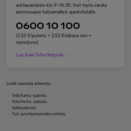
arkilauantaisin klo 9–16.30. Voit myös varata
asennusajan haluamallesi ajankohdalle.
0600 10 100
(2,53 €/puhelu + 2,53 €/alkava min +
mpm/pvm)
Lue lisää Telia Helpistä
Lisää samasta aiheesta
Telia Kamu -palvelu
Telia Perhe -palvelu
Saldopalvelut
Työ- ja kotipuheluiden erittely