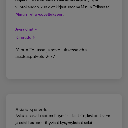
ohjaa sinut tarvittaessa asiakaspalvelijalle ympäri
vuorokauden, kun olet kirjautuneena Minun Teliaan tai
Minun Telia -sovellukseen
.
Avaa chat >
Kirjaudu
Minun Teliassa ja sovelluksessa chat-
asiakaspalvelu 24/7.
Asiakaspalvelu
Asiakaspalvelu auttaa liittymiin, tilauksiin, laskutukseen
ja asiakkuuteen liittyvissä kysymyksissä sekä