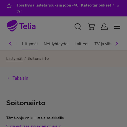
Tosi hyviä laitetarjouksia jopa -40
Katso tarjoukset
%!
YKSITYISILLE
YRITYKSILLE
WHOLESALE
iakastuki
Liittymät
Nettiyhteydet
Laitteet
TV ja viihde
Pa
TELIA FINLAND
Liittymät
/
Soitonsiirto
Liittymät ja palvelut
Takaisin
Laitteet
Soitonsiirto
TV ja viihde
Tämä ohje on kuluttaja-asiakkaille.
Siirry yritysasiakkaiden ohjeisiin.