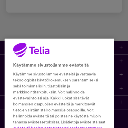
Kauppa
Ajankohtaista
Puhelimet
Käytämme sivustollamme evästeitä
Käytämme sivustollamme evästeitä ja vastaavia
Asiakastuki netissä
Tarjoukset
Puhelinliittymät
teknologioita käyttökokemuksen parantamiseksi
sekä toiminnallisiin, tilastollisiin ja
Ota yhteyttä
Etsi apua ja ohjeita
iPhone 17
Mobiililaajakaista
markkinointitarkoituksiin. Voit hallinnoida
evästevalintojasi alla. Kaikki luokat sisältävät
Telia Finland
Asiakaspalvelun yhteystiedot
Tilauksen peruuttaminen
Samsung S26
Kodin laajakaista
kolmansien osapuolien evästeitä ja merkitsevät
tietojen siirtämistä kolmansille osapuolille. Voit
hallinnoida evästeitä tai poistaa ne käytöstä milloin
Telia yrityksenä
Asioi kirjautuneena
Opi ja inspiroidu
Viaplay
Prepaid-liittymät
tahansa evästeasetuksissa. Lisätietoja evästeistä saat
Copyright Telia Company 2026
Tietosuoja ja -turva