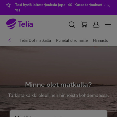
Tosi hyviä laitetarjouksia jopa -40
Katso tarjoukset
%!
YKSITYISILLE
YRITYKSILLE
WHOLESALE
lkomailla
Telia Dot matkalla
Puhelut ulkomaille
Hinnasto
TELIA FINLAND
Liittymät ja palvelut
Minne olet matkalla?
Laitteet
Tarkista kaikki oleellinen hinnoista kohdemaassa.
TV ja viihde