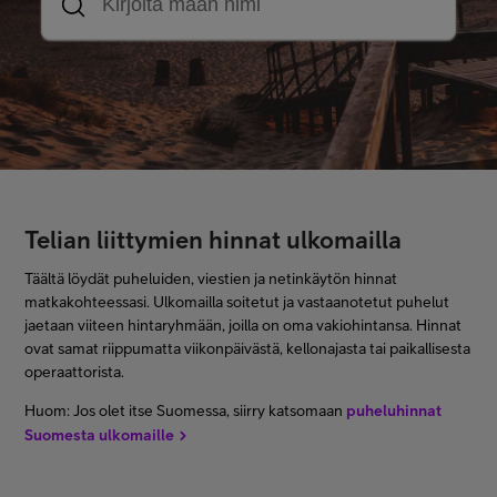
Asiakastuki
Minun Telia
FI
EN
SV
Telian liittymien hinnat ulkomailla
Täältä löydät puheluiden, viestien ja netinkäytön hinnat
matkakohteessasi. Ulkomailla soitetut ja vastaanotetut puhelut
jaetaan viiteen hintaryhmään, joilla on oma vakiohintansa. Hinnat
ovat samat riippumatta viikonpäivästä, kellonajasta tai paikallisesta
operaattorista.
Huom: Jos olet itse Suomessa, siirry katsomaan
puheluhinnat
Suomesta ulkomaille