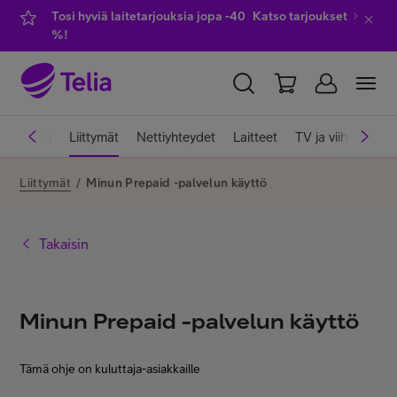
Tosi hyviä laitetarjouksia jopa -40
Katso tarjoukset
%!
YKSITYISILLE
YRITYKSILLE
WHOLESALE
iakastuki
Liittymät
Nettiyhteydet
Laitteet
TV ja viihde
Pa
TELIA FINLAND
Liittymät
/
Minun Prepaid -palvelun käyttö
Liittymät ja palvelut
Takaisin
Laitteet
Minun Prepaid -palvelun käyttö
TV ja viihde
Tämä ohje on kuluttaja-asiakkaille