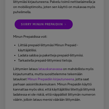
liittymiäsi kirjautuneena. Palvelu toimii nettiselaimella ja
on mobiilioptimoitu, joten sen käyttö on mukavaa myös
puhelimella.
SIIRRY MINUN PREPAIDIIN
Minun Prepaidissa voit:
Liittää prepaid-liittymäsi Minun Prepaid -
käyttäjätiliisi.
Ladata saldoa ja paketteja prepaid-liittymiisi.
Tarkastella prepaid-liittymiesi tietoja.
Liittymien lataus
latauskanavassa
on mahdollista myös
kirjautumatta, mutta suosittelemme tekemään
lataukset
Minun Prepaidiin kirjautuneena
, jotta saat
parhaan asiointikokemuksen. Minun Prepaidin käyttö
kannattaa myös siksi, että käyttäjätiliisi liitettyjä liittymiä
ladatessa ei ole riskiä, että näppäilisit liittymän numeron
väärin, jolloin lataus menisi väärään liittymään.