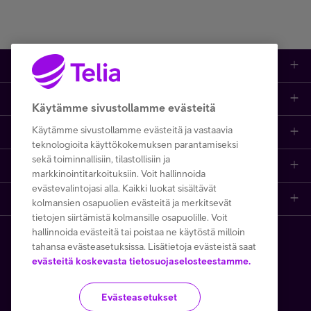
Kauppa
Ajankohtaista
Puhelimet
Käytämme sivustollamme evästeitä
Käytämme sivustollamme evästeitä ja vastaavia
Asiakastuki netissä
Tarjoukset
Puhelinliittymät
teknologioita käyttökokemuksen parantamiseksi
sekä toiminnallisiin, tilastollisiin ja
Ota yhteyttä
Etsi apua ja ohjeita
iPhone 17
Mobiililaajakaista
markkinointitarkoituksiin. Voit hallinnoida
evästevalintojasi alla. Kaikki luokat sisältävät
Telia Finland
Asiakaspalvelun yhteystiedot
Tilauksen peruuttaminen
Samsung S26
Kodin laajakaista
kolmansien osapuolien evästeitä ja merkitsevät
tietojen siirtämistä kolmansille osapuolille. Voit
hallinnoida evästeitä tai poistaa ne käytöstä milloin
Telia yrityksenä
Asioi kirjautuneena
Opi ja inspiroidu
Viaplay
Prepaid-liittymät
tahansa evästeasetuksissa. Lisätietoja evästeistä saat
Copyright Telia Company 2026
Tietosuoja ja -turva
evästeitä koskevasta tietosuojaselosteestamme.
Medialle
Etsi Telia Kauppa
Nopeustesti (speed test)
TV-ohjelmat
TV ja viihde
Käyttöehdot
Evästeiden käyttö
Evästeasetukset
Avoimet työpaikat
Yhteystiedot yrityksille
Hinnastot
Suoratoistopalvelut
MTV Katsomo