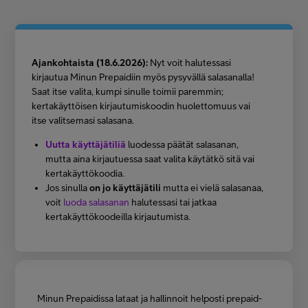
Asiakastuki
Minun Telia
Ajankohtaista (18.6.2026):
Nyt voit halutessasi
kirjautua Minun Prepaidiin myös pysyvällä salasanalla!
Saat itse valita, kumpi sinulle toimii paremmin;
kertakäyttöisen kirjautumiskoodin huolettomuus vai
FI
EN
SV
itse valitsemasi salasana.
Uutta käyttäjätiliä
luodessa päätät salasanan,
mutta aina kirjautuessa saat valita käytätkö sitä vai
kertakäyttökoodia.
Jos sinulla
on jo käyttäjätili
mutta ei vielä salasanaa,
voit
luoda salasanan
halutessasi tai jatkaa
kertakäyttökoodeilla kirjautumista.
Minun Prepaidissa lataat ja hallinnoit helposti prepaid-