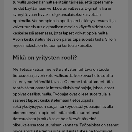
turvallisuuden kannalta erittäin tärkeää, että opetamme
heidät käyttämään verkkoa turvallisesti. Diginatiiviksi ei
synnytä, vaan hyväksi digikansalaiseksi kasvetaan
oppimalla. Vanhempien ja opettajien tietämys, resurssit ja
valveutuneisuus digitaalisen median käyttötaidoista on
keskeisessä asemassa, jotta lapset voivat oppia heiltä.
Avoin keskusteluyhteys on paras tapa suojata lasta. Silloin
myös mokista on helpompi kertoa aikuiselle.
Mikä on yritysten rooli?
Me Telialla katsomme, että yritysten tehtävä on luoda
tietosuojaa ja verkkoturvallisuutta koskevaa tietoisuutta
lasten ymmärtämällä tavalla. Olemme toteuttaneet tätä
tehtävää tarjoamalla interaktiivisia työpajoja, joissa lapset
oppivat osallistumalla. Työpajat ovat olleet suosittuja ja
saaneet lapset keskustelemaan tietosuojasta
sekä yksityisyyden suojan tärkeydestä.Työpajojen avulla
olemme myös oppineet, mitä mieltä nuoret ovat
tietosuojasta ja mitkä asiat he näkevät tärkeinä
oikeuksiensa toteutumisen kannalta. Työpajoista on saanut
myös arvokasta tietoa siitä, millaista tukea he toivoisivat