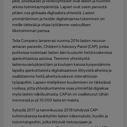
pelit, sovellukset ja verkkoyhteisöt ovat lasten ja nuorten
arkisia toimintaympäristöjä. Lapset ovat usein pienestä
pitäen osa globaalia digitaalista yhteisöä. Lasten
ymmärtäminen ja heidän digitaitojensa tukeminen on
meille tärkeää ja ohjaa työtämme vastuullisen
liiketoiminnan parissa.
Telia Company lanseerasi vuonna 2016 lasten neuvoa-
antavan paneelin, Children’s Advisory Panel (CAP), jonka
puitteissa nostetaan lasten ääni kuuluviin heitä koskevissa
ajankohtaisissa asioissa. Teemme yhteistyötä
lastensuojelujärjestöjen ja koulujen kanssa kysyessämme
lapsilta ajankohtaisista digitalisaatioon liittyvistä aiheista ja
osallistamme heitä aihetta koskevin interaktiivisin
työpajoihin. Lapsen mielipiteen kuuleminen on tärkeässä
roolissa, jotta yhteiskuntamme osaa ymmärtää digiaikaa
myös lasten näkökulmasta. CAP:iin on osallistunut tähän
mennessä jo yli 10.000 lasta eri maista.
Syksyllä 2017 ja tammikuussa 2018 tehdyssä CAP-
tutkimuksessa keskityttiin lasten näkemyksiin, huoliin ja
toimintatapoihin, jotka liittyivät tietosuojaan ja