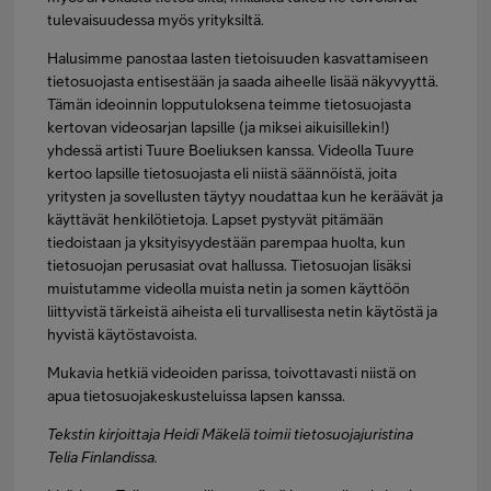
tulevaisuudessa myös yrityksiltä.
Halusimme panostaa lasten tietoisuuden kasvattamiseen
tietosuojasta entisestään ja saada aiheelle lisää näkyvyyttä.
Tämän ideoinnin lopputuloksena teimme tietosuojasta
kertovan videosarjan lapsille (ja miksei aikuisillekin!)
yhdessä artisti Tuure Boeliuksen kanssa. Videolla Tuure
kertoo lapsille tietosuojasta eli niistä säännöistä, joita
yritysten ja sovellusten täytyy noudattaa kun he keräävät ja
käyttävät henkilötietoja. Lapset pystyvät pitämään
tiedoistaan ja yksityisyydestään parempaa huolta, kun
tietosuojan perusasiat ovat hallussa. Tietosuojan lisäksi
muistutamme videolla muista netin ja somen käyttöön
liittyvistä tärkeistä aiheista eli turvallisesta netin käytöstä ja
hyvistä käytöstavoista.
Mukavia hetkiä videoiden parissa, toivottavasti niistä on
apua tietosuojakeskusteluissa lapsen kanssa.
Tekstin kirjoittaja Heidi Mäkelä toimii tietosuojajuristina
Telia Finlandissa.