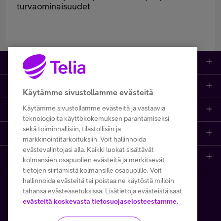
turvaominaisuudet
Kauppa
Ajankohtaista
Puhelimet
Käytämme sivustollamme evästeitä
Käytämme sivustollamme evästeitä ja vastaavia
Asiakastuki netissä
Tarjoukset
Puhelinliittymät
teknologioita käyttökokemuksen parantamiseksi
sekä toiminnallisiin, tilastollisiin ja
Ota yhteyttä
Etsi apua ja ohjeita
iPhone 17
Mobiililaajakaista
markkinointitarkoituksiin. Voit hallinnoida
evästevalintojasi alla. Kaikki luokat sisältävät
Telia Finland
Asiakaspalvelun yhteystiedot
Tilauksen peruuttaminen
Samsung S26
Kodin laajakaista
kolmansien osapuolien evästeitä ja merkitsevät
tietojen siirtämistä kolmansille osapuolille. Voit
hallinnoida evästeitä tai poistaa ne käytöstä milloin
Telia yrityksenä
Asioi kirjautuneena
Opi ja inspiroidu
Viaplay
Prepaid-liittymät
tahansa evästeasetuksissa. Lisätietoja evästeistä saat
Copyright Telia Company 2026
Tietosuoja ja -turva
evästeitä koskevasta tietosuojaselosteestamme.
Medialle
Etsi Telia Kauppa
Nopeustesti (speed test)
TV-ohjelmat
TV ja viihde
Käyttöehdot
Evästeiden käyttö