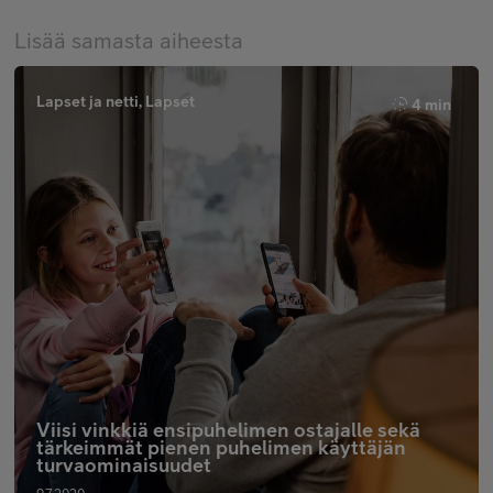
Lisää samasta aiheesta
Lapset ja netti, Lapset
4 min
Viisi vinkkiä ensipuhelimen ostajalle sekä
tärkeimmät pienen puhelimen käyttäjän
turvaominaisuudet