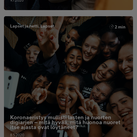
9.7.2020
Lapset ja netti, Lapset
2 min
Koronaeristys mullisti lasten ja nuorten
digiarjen – mitä hyvää, mitä huonoa nuoret
itse ajasta ovat löytäneet?
8.5.2020