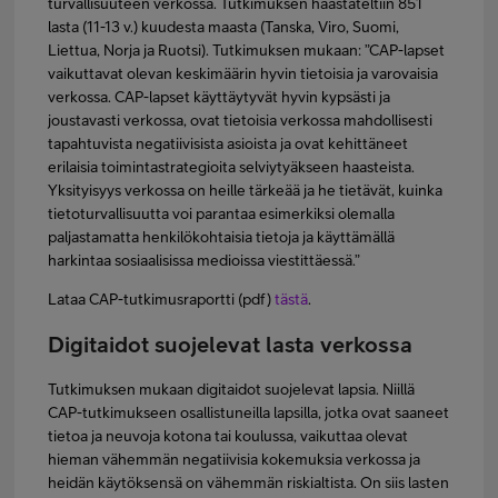
turvallisuuteen verkossa. Tutkimuksen haastateltiin 851
lasta (11-13 v.) kuudesta maasta (Tanska, Viro, Suomi,
Liettua, Norja ja Ruotsi). Tutkimuksen mukaan: ”CAP-lapset
vaikuttavat olevan keskimäärin hyvin tietoisia ja varovaisia
verkossa. CAP-lapset käyttäytyvät hyvin kypsästi ja
joustavasti verkossa, ovat tietoisia verkossa mahdollisesti
tapahtuvista negatiivisista asioista ja ovat kehittäneet
erilaisia toimintastrategioita selviytyäkseen haasteista.
Yksityisyys verkossa on heille tärkeää ja he tietävät, kuinka
tietoturvallisuutta voi parantaa esimerkiksi olemalla
paljastamatta henkilökohtaisia tietoja ja käyttämällä
harkintaa sosiaalisissa medioissa viestittäessä.”
Lataa CAP-tutkimusraportti (pdf)
tästä
.
Digitaidot suojelevat lasta verkossa
Tutkimuksen mukaan digitaidot suojelevat lapsia. Niillä
CAP-tutkimukseen osallistuneilla lapsilla, jotka ovat saaneet
tietoa ja neuvoja kotona tai koulussa, vaikuttaa olevat
hieman vähemmän negatiivisia kokemuksia verkossa ja
heidän käytöksensä on vähemmän riskialtista. On siis lasten