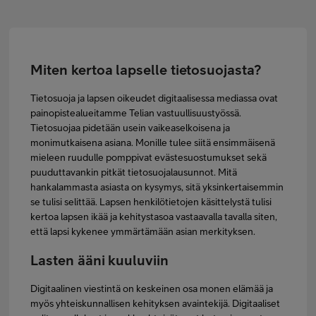
Asiakastuki
Minun Telia
Miten kertoa lapselle tietosuojasta?
Tietosuoja ja lapsen oikeudet digitaalisessa mediassa ovat
painopistealueitamme Telian vastuullisuustyössä.
FI
EN
SV
Tietosuojaa pidetään usein vaikeaselkoisena ja
monimutkaisena asiana. Monille tulee siitä ensimmäisenä
mieleen ruudulle pomppivat evästesuostumukset sekä
puuduttavankin pitkät tietosuojalausunnot. Mitä
hankalammasta asiasta on kysymys, sitä yksinkertaisemmin
se tulisi selittää. Lapsen henkilötietojen käsittelystä tulisi
kertoa lapsen ikää ja kehitystasoa vastaavalla tavalla siten,
että lapsi kykenee ymmärtämään asian merkityksen.
Lasten ääni kuuluviin
Digitaalinen viestintä on keskeinen osa monen elämää ja
myös yhteiskunnallisen kehityksen avaintekijä. Digitaaliset