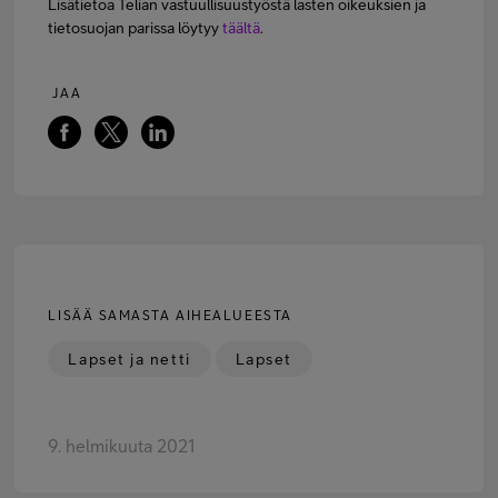
Lisätietoa Telian vastuullisuustyöstä lasten oikeuksien ja
tietosuojan parissa löytyy
täältä
.
JAA
LISÄÄ SAMASTA AIHEALUEESTA
Lapset ja netti
Lapset
9. helmikuuta 2021