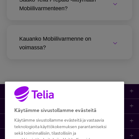
Mobiilivarmenteen?
Kauanko Mobiilivarmenne on
voimassa?
Kauppa
Ajankohtaista
Puhelimet
Käytämme sivustollamme evästeitä
Käytämme sivustollamme evästeitä ja vastaavia
Asiakastuki netissä
Tarjoukset
Puhelinliittymät
teknologioita käyttökokemuksen parantamiseksi
sekä toiminnallisiin, tilastollisiin ja
Ota yhteyttä
Etsi apua ja ohjeita
iPhone 17
Mobiililaajakaista