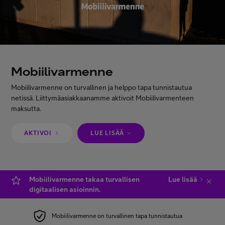
Asiakastuki
Minun Telia
Mobiilivarmenne
FI
EN
SV
Mobiilivarmenne on turvallinen ja helppo tapa tunnistautua
netissä. Liittymäasiakkaanamme aktivoit Mobiilivarmenteen
maksutta.
AKTIVOI
LUE LISÄÄ
Mobiilivarmenne takaa turvallisen
Lue lisää
digitaalisen asioinnin.
Mobiilivarmenne on turvallinen tapa tunnistautua