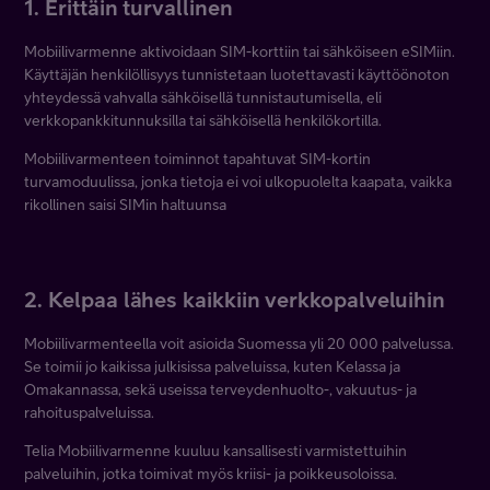
1. Erittäin turvallinen
Mobiilivarmenne aktivoidaan SIM-korttiin tai sähköiseen eSIMiin.
Käyttäjän henkilöllisyys tunnistetaan luotettavasti käyttöönoton
yhteydessä vahvalla sähköisellä tunnistautumisella, eli
verkkopankkitunnuksilla tai sähköisellä henkilökortilla.
Mobiilivarmenteen toiminnot tapahtuvat SIM-kortin
turvamoduulissa, jonka tietoja ei voi ulkopuolelta kaapata, vaikka
rikollinen saisi SIMin haltuunsa
2. Kelpaa lähes kaikkiin verkkopalveluihin
Mobiilivarmenteella voit asioida Suomessa yli 20 000 palvelussa.
Se toimii jo kaikissa julkisissa palveluissa, kuten Kelassa ja
Omakannassa, sekä useissa terveydenhuolto-, vakuutus- ja
rahoituspalveluissa.
Telia Mobiilivarmenne kuuluu kansallisesti varmistettuihin
palveluihin, jotka toimivat myös kriisi- ja poikkeusoloissa.