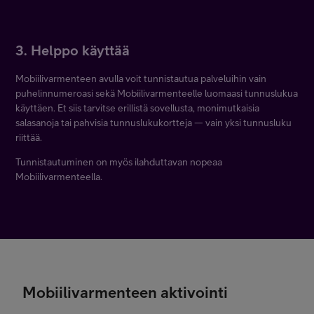
3. Helppo käyttää
Mobiilivarmenteen avulla voit tunnistautua palveluihin vain
puhelinnumeroasi sekä Mobiilivarmenteelle luomaasi tunnuslukua
käyttäen. Et siis tarvitse erillistä sovellusta, monimutkaisia
salasanoja tai pahvisia tunnuslukukortteja — vain yksi tunnusluku
riittää.
Tunnistautuminen on myös ilahduttavan nopeaa
Mobiilivarmenteella.
Mobiilivarmenteen aktivointi