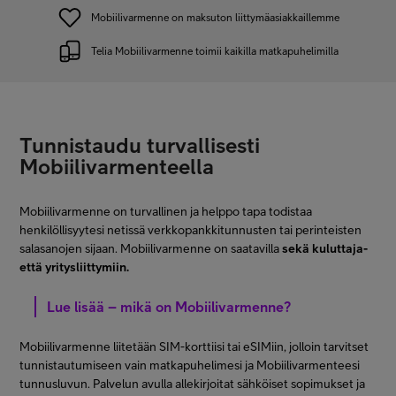
Mobiilivarmenne on maksuton liittymäasiakkaillemme
Telia Mobiilivarmenne toimii kaikilla matkapuhelimilla
Tunnistaudu turvallisesti
Mobiilivarmenteella
Mobiilivarmenne on turvallinen ja helppo tapa todistaa
henkilöllisyytesi netissä verkkopankkitunnusten tai perinteisten
salasanojen sijaan. Mobiilivarmenne on saatavilla
sekä kuluttaja-
että yritysliittymiin.
Lue lisää – mikä on Mobiilivarmenne?
Mobiilivarmenne liitetään SIM-korttiisi tai eSIMiin, jolloin tarvitset
tunnistautumiseen vain matkapuhelimesi ja Mobiilivarmenteesi
tunnusluvun. Palvelun avulla allekirjoitat sähköiset sopimukset ja