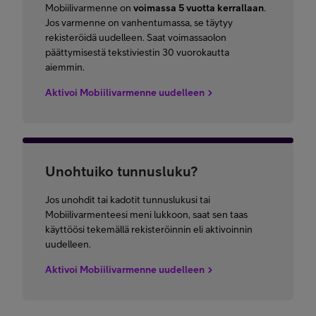
Mobiilivarmenne on
voimassa 5 vuotta kerrallaan
.
Jos varmenne on vanhentumassa, se täytyy
rekisteröidä uudelleen. Saat voimassaolon
päättymisestä tekstiviestin 30 vuorokautta
aiemmin.
Aktivoi Mobiilivarmenne uudelleen
Unohtuiko tunnusluku?
Jos unohdit tai kadotit tunnuslukusi tai
Mobiilivarmenteesi meni lukkoon, saat sen taas
käyttöösi tekemällä rekisteröinnin eli aktivoinnin
uudelleen.
Aktivoi Mobiilivarmenne uudelleen