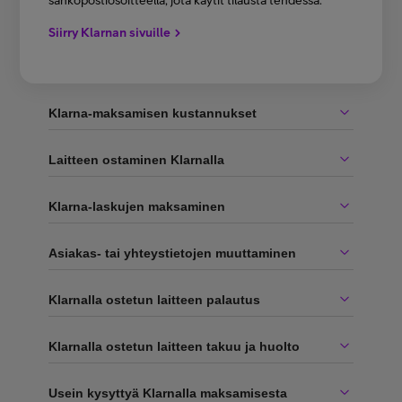
sähköpostiosoitteella, jota käytit tilausta tehdessä.
Siirry Klarnan sivuille
Klarna-maksamisen kustannukset
Laitteen ostaminen Klarnalla
Klarna-laskujen maksaminen
Asiakas- tai yhteystietojen muuttaminen
Klarnalla ostetun laitteen palautus
Klarnalla ostetun laitteen takuu ja huolto
Usein kysyttyä Klarnalla maksamisesta