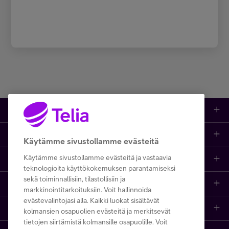
Kauppa
Ajankohtaista
Puhelimet
Käytämme sivustollamme evästeitä
Käytämme sivustollamme evästeitä ja vastaavia
Asiakastuki netissä
Tarjoukset
Puhelinliittymät
teknologioita käyttökokemuksen parantamiseksi
sekä toiminnallisiin, tilastollisiin ja
Ota yhteyttä
Etsi apua ja ohjeita
iPhone 17
Mobiililaajakaista
markkinointitarkoituksiin. Voit hallinnoida
evästevalintojasi alla. Kaikki luokat sisältävät
Telia Finland
Asiakaspalvelun yhteystiedot
Tilauksen peruuttaminen
Samsung S26
Kodin laajakaista
kolmansien osapuolien evästeitä ja merkitsevät
tietojen siirtämistä kolmansille osapuolille. Voit