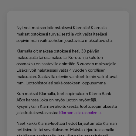
Asiakastuki
Minun Telia
Nyt voit maksaa laiteostoksesi Klarnalla! Klarnalla
maksat ostoksesi turvallisesti ja voit valita itsellesi
sopivimman vaihtoehdon joustavista maksutavoista.
FI
EN
SV
Klarnalla oit maksaa ostoksesi heti, 30 päivän
maksuajalla tai osamaksulla. Koroton ja kuluton
osamaksu on saatavilla enintään 3 vuoden maksuajalla.
Lisäksi voit halutessasi valita 4 vuoden korollisen
maksuajan. Saatavilla oleviin vaihtoehtoihin vaikuttavat
mm. luottohistoriasi sekä ostoksen loppusumma.
Kun maksat Klarnalla, teet sopimuksen Klarna Bank
AB:n kanssa, joka on myös luoton myöntäjä.
Kysymyksiin Klarna-rahoituksesta, luottosopimuksesta
ja laskutuksesta vastaa
Klarnan asiakaspalvelu
.
Näet kaikki Klarna-luottosi tiedot kirjautumalla Klarnan
nettisivuille tai sovellukseen. Muista kirjautua samalla