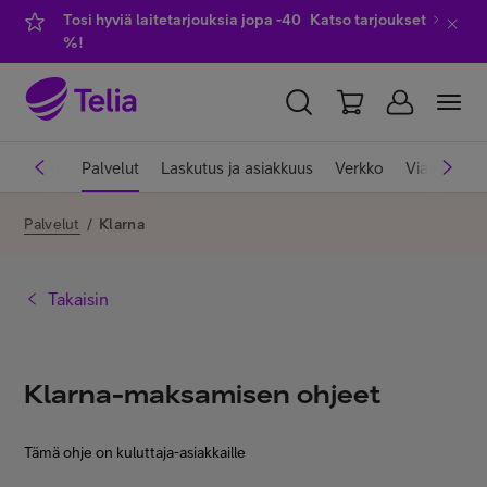
Tosi hyviä laitetarjouksia jopa -40
Katso tarjoukset
%!
YKSITYISILLE
YRITYKSILLE
WHOLESALE
ja viihde
Palvelut
Laskutus ja asiakkuus
Verkko
Viat ja häiri
TELIA FINLAND
Palvelut
/
Klarna
Liittymät ja palvelut
Takaisin
Laitteet
Klarna-maksamisen ohjeet
TV ja viihde
Tämä ohje on kuluttaja-asiakkaille