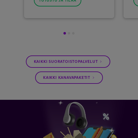
TUTUSTU JA TILAA
1
2
3
KAIKKI SUORATOISTOPALVELUT
KAIKKI KANAVAPAKETIT