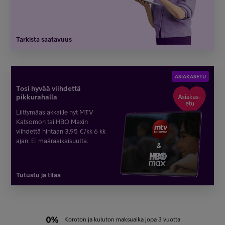
Tarkista saatavuus
ASIAKASETU
Tosi hyvää viihdettä
pikkurahalla
Liittymäasiakkaille nyt MTV
Katsomon tai HBO Maxin
viihdettä hintaan 3,95 €/kk 6 kk
ajan. Ei määräaikaisuutta.
Tutustu ja tilaa
Koroton ja kuluton maksuaika jopa 3 vuotta