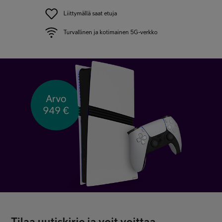
Liittymällä saat etuja
Turvallinen ja kotimainen 5G-verkko
Tilaa uutiskirje ja voit voittaa