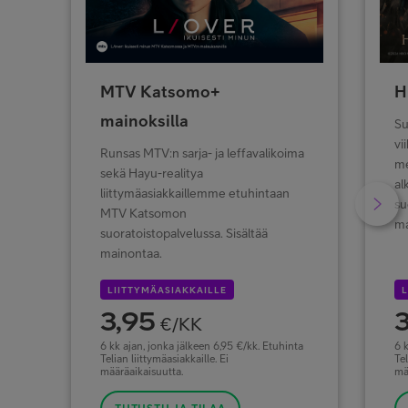
MTV Katsomo+
H
mainoksilla
Su
vi
Runsas MTV:n sarja- ja leffavalikoima
me
sekä Hayu-realitya
al
liittymäasiakkaillemme etuhintaan
su
MTV Katsomon
ma
suoratoistopalvelussa. Sisältää
mainontaa.
LIITTYMÄASIAKKAILLE
L
3,95
3
€/KK
6 kk ajan, jonka jälkeen 6,95 €/kk. Etuhinta
6 k
Telian liittymäasiakkaille. Ei
Tel
määräaikaisuutta.
mä