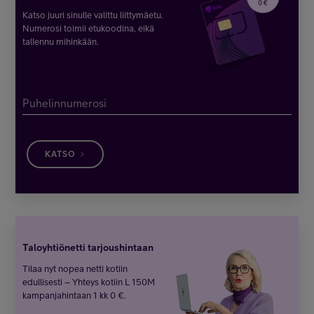
Katso juuri sinulle valittu liittymäetu.
Numerosi toimii etukoodina, eikä
tallennu mihinkään.
Puhelinnumerosi
KATSO
Taloyhtiönetti tarjoushintaan
Tilaa nyt nopea netti kotiin
edullisesti – Yhteys kotiin L 150M
kampanjahintaan 1 kk 0 €.