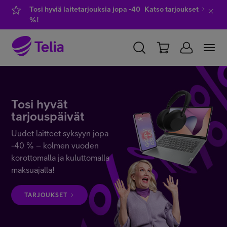
Tosi hyviä laitetarjouksia jopa -40
Katso tarjoukset
%!
YKSITYISILLE
YRITYKSILLE
WHOLESALE
TELIA FINLAND
Tosi hyvät
tarjouspäivät
Liittymät ja palvelut
Uudet laitteet syksyyn jopa
-40 % – kolmen vuoden
korottomalla ja kuluttomalla
Laitteet
maksuajalla!
TARJOUKSET
TV ja viihde