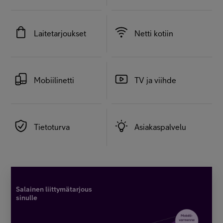
Laitetarjoukset
Netti kotiin
Mobiilinetti
TV ja viihde
Tietoturva
Asiakaspalvelu
Salainen liittymätarjous
sinulle