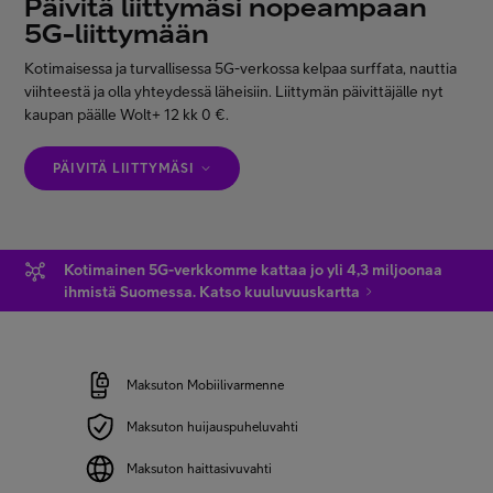
Päivitä liittymäsi nopeampaan
Asiakastuki
5G-liittymään
Kotimaisessa ja turvallisessa 5G-verkossa kelpaa surffata, nauttia
viihteestä ja olla yhteydessä läheisiin. Liittymän päivittäjälle nyt
Minun Telia
kaupan päälle Wolt+ 12 kk 0 €.
PÄIVITÄ LIITTYMÄSI
FI
EN
SV
Kotimainen 5G-verkkomme kattaa jo yli 4,3 miljoonaa
ihmistä Suomessa. Katso kuuluvuuskartta
Maksuton Mobiilivarmenne
Maksuton huijauspuheluvahti
Maksuton haittasivuvahti