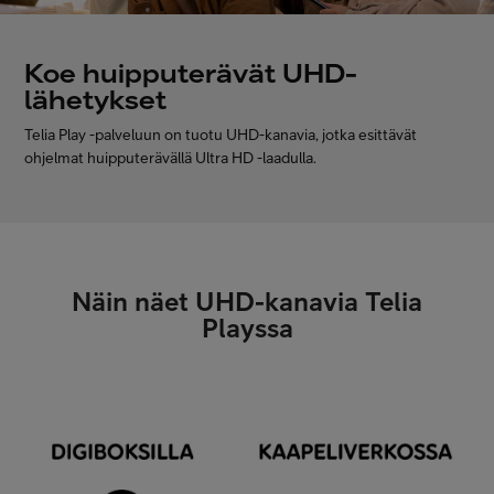
Asiakastuki
Koe huipputerävät UHD-
lähetykset
Minun Telia
Telia Play -palveluun on tuotu UHD-kanavia, jotka esittävät
ohjelmat huipputerävällä Ultra HD -laadulla.
FI
EN
SV
Näin näet UHD-kanavia Telia
Playssa