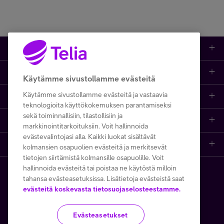
Kauppa
Ajankohtaista
Puhelimet
Käytämme sivustollamme evästeitä
Käytämme sivustollamme evästeitä ja vastaavia
Asiakastuki netissä
Tarjoukset
Puhelinliittymät
teknologioita käyttökokemuksen parantamiseksi
sekä toiminnallisiin, tilastollisiin ja
Ota yhteyttä
Etsi apua ja ohjeita
iPhone 17
Mobiililaajakaista
markkinointitarkoituksiin. Voit hallinnoida
evästevalintojasi alla. Kaikki luokat sisältävät
Telia Finland
Asiakaspalvelun yhteystiedot
Tilauksen peruuttaminen
Samsung S26
Kodin laajakaista
kolmansien osapuolien evästeitä ja merkitsevät
tietojen siirtämistä kolmansille osapuolille. Voit
hallinnoida evästeitä tai poistaa ne käytöstä milloin
Telia yrityksenä
Asioi kirjautuneena
Opi ja inspiroidu
Viaplay
Prepaid-liittymät
tahansa evästeasetuksissa. Lisätietoja evästeistä saat
Copyright Telia Company 2026
Tietosuoja ja -turva
evästeitä koskevasta tietosuojaselosteestamme.
Medialle
Etsi Telia Kauppa
Nopeustesti (speed test)
TV-ohjelmat
TV ja viihde
Käyttöehdot
Evästeiden käyttö
Evästeasetukset
Avoimet työpaikat
Yhteystiedot yrityksille
Hinnastot
Suoratoistopalvelut
MTV Katsomo