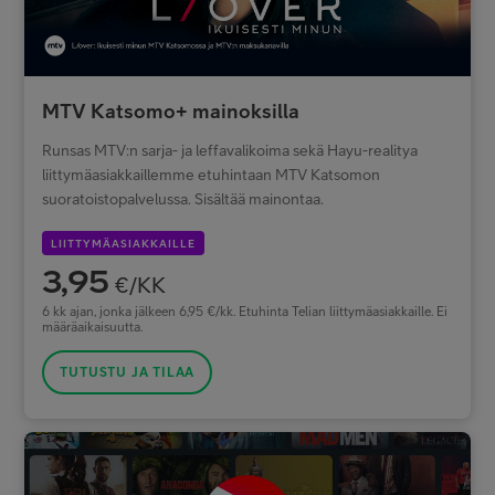
MTV Katsomo+ mainoksilla
Runsas MTV:n sarja- ja leffavalikoima sekä Hayu-realitya
liittymäasiakkaillemme etuhintaan MTV Katsomon
suoratoistopalvelussa. Sisältää mainontaa.
LIITTYMÄASIAKKAILLE
3,95
€/KK
6 kk ajan, jonka jälkeen 6,95 €/kk. Etuhinta Telian liittymäasiakkaille. Ei
määräaikaisuutta.
TUTUSTU JA TILAA