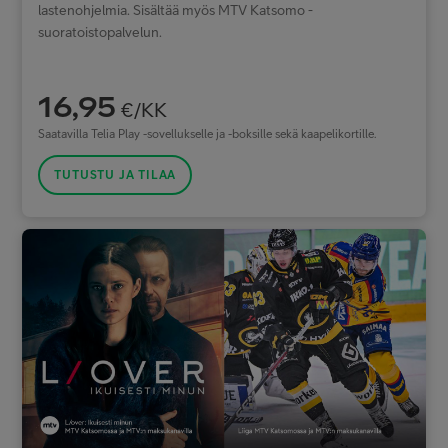
lastenohjelmia. Sisältää myös MTV Katsomo -
suoratoistopalvelun.
16,95
€/KK
Saatavilla Telia Play -sovellukselle ja -boksille sekä kaapelikortille.
TUTUSTU JA TILAA