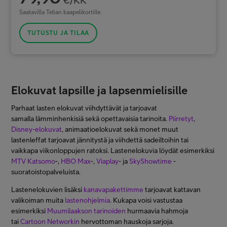
Saatavilla Telian kaapelikortille.
TUTUSTU JA TILAA
Elokuvat lapsille ja lapsenmielisille
Parhaat lasten elokuvat viihdyttävät ja tarjoavat
samalla lämminhenkisiä sekä opettavaisia tarinoita.
Piirretyt
,
Disney-elokuvat
, animaatioelokuvat sekä monet muut
lastenleffat tarjoavat jännitystä ja viihdettä sadeiltoihin tai
vaikkapa viikonloppujen ratoksi. Lastenelokuvia löydät esimerkiksi
MTV Katsomo
-,
HBO Max
-,
Viaplay
- ja
SkyShowtime
-
suoratoistopalveluista.
Lastenelokuvien lisäksi
kanavapakettimme
tarjoavat kattavan
valikoiman muita
lastenohjelmia
. Kukapa voisi vastustaa
esimerkiksi
Muumilaakson tarinoiden
hurmaavia hahmoja
tai
Cartoon Networkin
hervottoman hauskoja sarjoja.