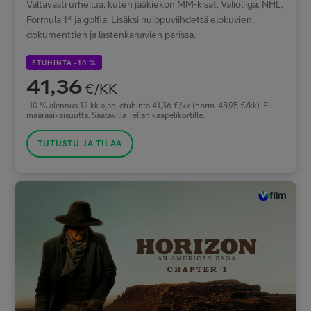
Valtavasti urheilua, kuten jääkiekon MM-kisat, Valioliiga, NHL,
Formula 1® ja golfia. Lisäksi huippuviihdettä elokuvien,
dokumenttien ja lastenkanavien parissa.
ETUHINTA -10 %
41,36
€/KK
-10 % alennus 12 kk ajan, etuhinta 41,36 €/kk (norm. 45,95 €/kk). Ei
määräaikaisuutta. Saatavilla Telian kaapelikortille.
TUTUSTU JA TILAA