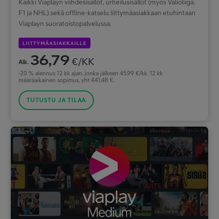
Kaikki Viaplayn viihdesisällöt, urheilusisällöt (myös Valioliiga,
F1 ja NHL) sekä offline-katselu liittymäasiakkaan etuhintaan
Viaplayn suoratoistopalvelussa.
LIITTYMÄASIAKKAILLE
36,79
€/KK
Alk.
-20 % alennus 12 kk ajan, jonka jälkeen 45,99 €/kk. 12 kk
määräaikainen sopimus, yht 441,48 €.
TUTUSTU JA TILAA