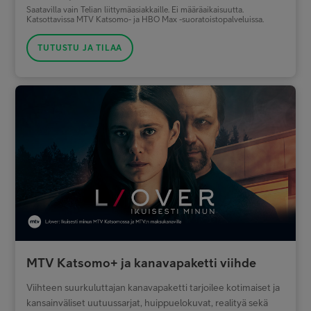
Saatavilla vain Telian liittymäasiakkaille. Ei määräaikaisuutta.
Katsottavissa MTV Katsomo- ja HBO Max -suoratoistopalveluissa.
TUTUSTU JA TILAA
MTV Katsomo+ ja kanavapaketti viihde
Viihteen suurkuluttajan kanavapaketti tarjoilee kotimaiset ja
kansainväliset uutuussarjat, huippuelokuvat, realityä sekä