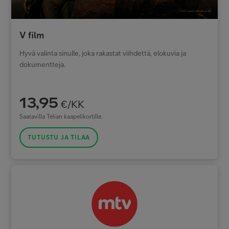
V film
Hyvä valinta sinulle, joka rakastat viihdettä, elokuvia ja
dokumentteja.
13,95
€/KK
Saatavilla Telian kaapelikortille.
TUTUSTU JA TILAA