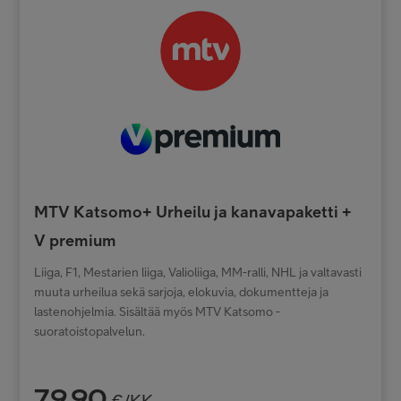
MTV Katsomo+ Urheilu ja kanavapaketti +
V premium
Liiga, F1, Mestarien liiga, Valioliiga, MM-ralli, NHL ja valtavasti
muuta urheilua sekä sarjoja, elokuvia, dokumentteja ja
lastenohjelmia. Sisältää myös MTV Katsomo -
suoratoistopalvelun.
79,90
€/KK