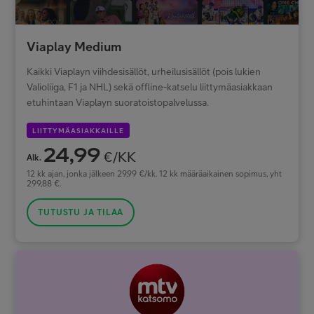
Viaplay Medium
Kaikki Viaplayn viihdesisällöt, urheilusisällöt (pois lukien
Valioliiga, F1 ja NHL) sekä offline-katselu liittymäasiakkaan
etuhintaan Viaplayn suoratoistopalvelussa.
LIITTYMÄASIAKKAILLE
24,99
€/KK
Alk.
12 kk ajan, jonka jälkeen 29,99 €/kk. 12 kk määräaikainen sopimus, yht
299,88 €.
TUTUSTU JA TILAA