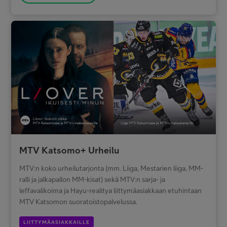
MTV Katsomo+ Urheilu
MTV:n koko urheilutarjonta (mm. Liiga, Mestarien liiga, MM-
ralli ja jalkapallon MM-kisat) sekä MTV:n sarja- ja
leffavalikoima ja Hayu-realitya liittymäasiakkaan etuhintaan
MTV Katsomon suoratoistopalvelussa.
LIITTYMÄASIAKKAILLE