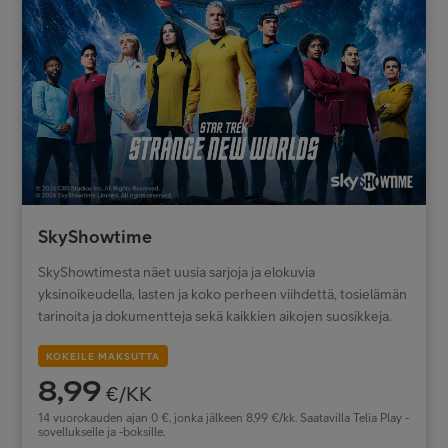
SkyShowtime
SkyShowtimesta näet uusia sarjoja ja elokuvia
yksinoikeudella, lasten ja koko perheen viihdettä, tosielämän
tarinoita ja dokumentteja sekä kaikkien aikojen suosikkeja.
KOKEILE MAKSUTTA
8,99
€/KK
14 vuorokauden ajan 0 €, jonka jälkeen 8,99 €/kk. Saatavilla Telia Play -
sovellukselle ja -boksille.