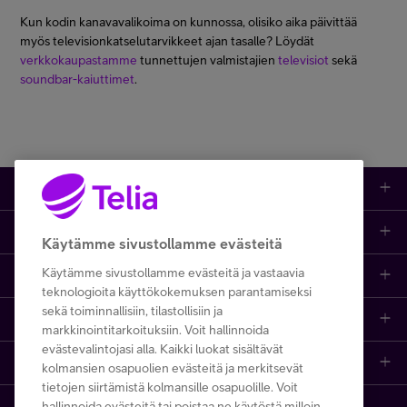
Kun kodin kanavavalikoima on kunnossa, olisiko aika päivittää
myös televisionkatselutarvikkeet ajan tasalle? Löydät
verkkokaupastamme
tunnettujen valmistajien
televisiot
sekä
soundbar-kaiuttimet
.
Kauppa
Ajankohtaista
Puhelimet
Käytämme sivustollamme evästeitä
Käytämme sivustollamme evästeitä ja vastaavia
Asiakastuki netissä
Tarjoukset
Puhelinliittymät
teknologioita käyttökokemuksen parantamiseksi
sekä toiminnallisiin, tilastollisiin ja
Ota yhteyttä
Etsi apua ja ohjeita
iPhone 17
Mobiililaajakaista
markkinointitarkoituksiin. Voit hallinnoida
evästevalintojasi alla. Kaikki luokat sisältävät
Telia Finland
Asiakaspalvelun yhteystiedot
Tilauksen peruuttaminen
Samsung S26
Kodin laajakaista
kolmansien osapuolien evästeitä ja merkitsevät
tietojen siirtämistä kolmansille osapuolille. Voit
hallinnoida evästeitä tai poistaa ne käytöstä milloin