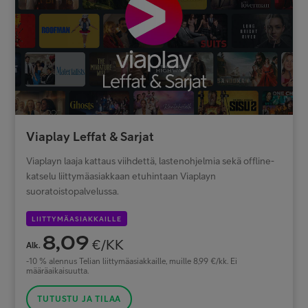
Viaplay Leffat & Sarjat
Viaplayn laaja kattaus viihdettä, lastenohjelmia sekä offline-
katselu liittymäasiakkaan etuhintaan Viaplayn
suoratoistopalvelussa.
LIITTYMÄASIAKKAILLE
8,09
€/KK
Alk.
-10 % alennus Telian liittymäasiakkaille, muille 8,99 €/kk. Ei
määräaikaisuutta.
TUTUSTU JA TILAA