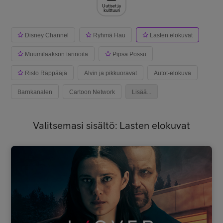
Uutiset ja
kulttuuri
Disney Channel
Ryhmä Hau
Lasten elokuvat
Muumilaakson tarinoita
Pipsa Possu
Risto Räppääjä
Alvin ja pikkuoravat
Autot-elokuva
Barnkanalen
Cartoon Network
Lisää...
Valitsemasi sisältö: Lasten elokuvat