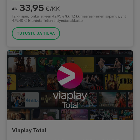
33,95
€/KK
Alk.
12 kk ajan, jonka jälkeen 42,95 €/kk. 12 kk määräaikainen sopimus, yht
479,40 €. Etuhinta Telian liittymäasiakkaille.
TUTUSTU JA TILAA
Viaplay Total