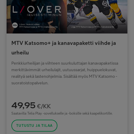
MTV Katsomo+ ja kanavapaketti viihde ja
urheilu
Penkkiurheilijan ja viihteen suurkuluttajan kanavapaketissa
merkittävimmät urheilulajit, uutuussarjat, huippuelokuvat,
realityä sekä lastenohjelmia. Sisältää myös MTV Katsomo -
suoratoistopalvelun.
49,95
€/KK
Saatavilla Telia Play -sovellukselle ja -boksille sekä kaapelikortille.
TUTUSTU JA TILAA