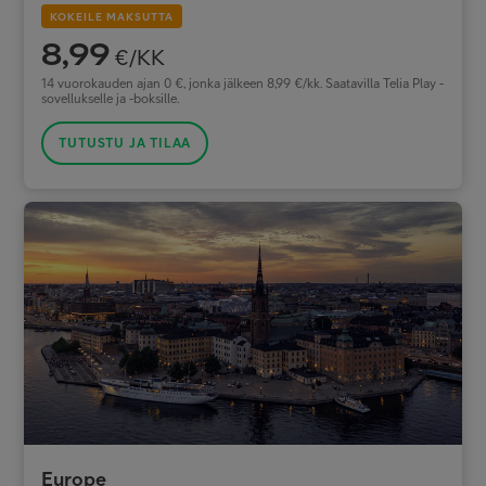
KOKEILE MAKSUTTA
8,99
€/KK
14 vuorokauden ajan 0 €, jonka jälkeen 8,99 €/kk. Saatavilla Telia Play -
sovellukselle ja -boksille.
TUTUSTU JA TILAA
Europe