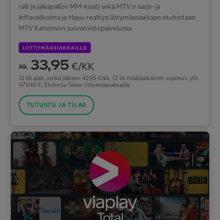
ralli ja jalkapallon MM-kisat) sekä MTV:n sarja- ja
leffavalikoima ja Hayu-realitya liittymäasiakkaan etuhintaan
MTV Katsomon suoratoistopalvelussa.
LIITTYMÄASIAKKAILLE
33,95
€/KK
Alk.
12 kk ajan, jonka jälkeen 42,95 €/kk. 12 kk määräaikainen sopimus, yht
479,40 €. Etuhinta Telian liittymäasiakkaille.
TUTUSTU JA TILAA