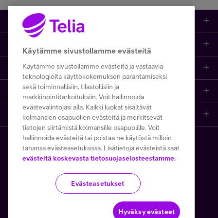
Kauppa
Ajankohtaista
Puhelimet
Käytämme sivustollamme evästeitä
Käytämme sivustollamme evästeitä ja vastaavia
Asiakastuki netissä
Tarjoukset
Puhelinliittymät
teknologioita käyttökokemuksen parantamiseksi
sekä toiminnallisiin, tilastollisiin ja
Ota yhteyttä
Etsi apua ja ohjeita
iPhone 17
Mobiililaajakaista
markkinointitarkoituksiin. Voit hallinnoida
evästevalintojasi alla. Kaikki luokat sisältävät
Telia Finland
Asiakaspalvelun yhteystiedot
Tilauksen peruuttaminen
Samsung S26
Kodin laajakaista
kolmansien osapuolien evästeitä ja merkitsevät
tietojen siirtämistä kolmansille osapuolille. Voit
hallinnoida evästeitä tai poistaa ne käytöstä milloin
Telia yrityksenä
Asioi kirjautuneena
Opi ja inspiroidu
Viaplay
Prepaid-liittymät
tahansa evästeasetuksissa. Lisätietoja evästeistä saat
Copyright Telia Company 2026
Tietosuoja ja -turva
evästeitä koskevasta tietosuojaselosteestamme.
Medialle
Etsi Telia Kauppa
Nopeustesti (speed test)
TV-ohjelmat
TV ja viihde
Käyttöehdot
Evästeiden käyttö
Evästeasetukset
Avoimet työpaikat
Yhteystiedot yrityksille
Hinnastot
Suoratoistopalvelut
MTV Katsomo
Toimitusehdot ja palvelukuvaukset
Kesätyöt ja opiskelijat
Minun Telia -sovellus
Telia Helppi -tukipalvelu
Mikä on 5G?
Palvelut
Hyväksy evästeet
Käytämme tällä verkkosivustolla Google reCAPTCHAa