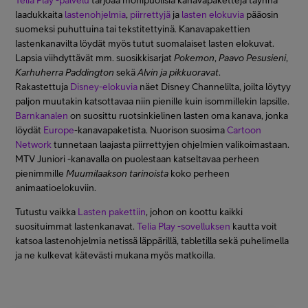
Telia Play -palvelu
tarjoaa monipuolisia kanavapaketteja täynnä
laadukkaita
lastenohjelmia
,
piirrettyjä
ja
lasten elokuvia
pääosin
suomeksi puhuttuina tai tekstitettyinä. Kanavapakettien
lastenkanavilta löydät myös tutut suomalaiset lasten elokuvat.
Lapsia viihdyttävät mm. suosikkisarjat
Pokemon
,
Paavo Pesusieni
,
Karhuherra Paddington
sekä
Alvin ja pikkuoravat
.
Rakastettuja
Disney-elokuvia
näet Disney Channelilta, joilta löytyy
paljon muutakin katsottavaa niin pienille kuin isommillekin lapsille.
Barnkanalen
on suosittu ruotsinkielinen lasten oma kanava, jonka
löydät
Europe
-kanavapaketista. Nuorison suosima
Cartoon
Network
tunnetaan laajasta piirrettyjen ohjelmien valikoimastaan.
MTV Juniori -kanavalla on puolestaan katseltavaa perheen
pienimmille
Muumilaakson tarinoista
koko perheen
animaatioelokuviin.
Tutustu vaikka
Lasten pakettiin
, johon on koottu kaikki
suosituimmat lastenkanavat.
Telia Play -sovelluksen
kautta voit
katsoa lastenohjelmia netissä läppärillä, tabletilla sekä puhelimella
ja ne kulkevat kätevästi mukana myös matkoilla.