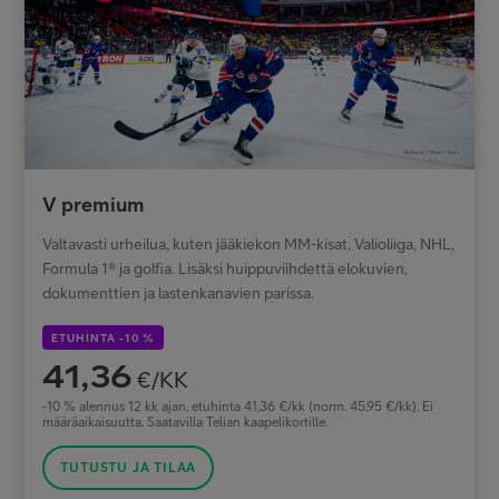
V premium
Valtavasti urheilua, kuten jääkiekon MM-kisat, Valioliiga, NHL,
Formula 1® ja golfia. Lisäksi huippuviihdettä elokuvien,
dokumenttien ja lastenkanavien parissa.
ETUHINTA -10 %
41,36
€/KK
-10 % alennus 12 kk ajan, etuhinta 41,36 €/kk (norm. 45,95 €/kk). Ei
määräaikaisuutta. Saatavilla Telian kaapelikortille.
TUTUSTU JA TILAA