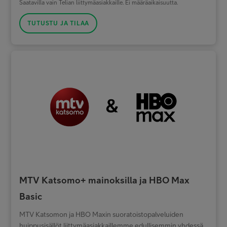
Saatavilla vain Telian liittymäasiakkaille. Ei määräaikaisuutta.
TUTUSTU JA TILAA
MTV Katsomo+ mainoksilla ja HBO Max
Basic
MTV Katsomon ja HBO Maxin suoratoistopalveluiden
huippusisällöt liittymäasiakkaillemme edullisemmin yhdessä