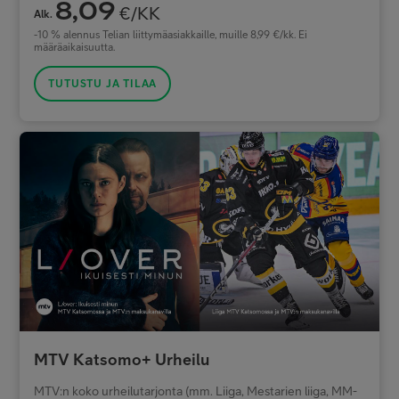
8,09
€/KK
Alk.
-10 % alennus Telian liittymäasiakkaille, muille 8,99 €/kk. Ei
määräaikaisuutta.
TUTUSTU JA TILAA
MTV Katsomo+ Urheilu
MTV:n koko urheilutarjonta (mm. Liiga, Mestarien liiga, MM-