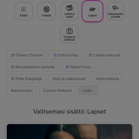
Leffat ja
Dokumentit
Kaikki
Urheilu
Lapset
sarjat
ja tiede
Uutiset ja
kulttuuri
Disney Channel
Ryhmä Hau
Lasten elokuvat
Muumilaakson tarinoita
Pipsa Possu
Risto Räppääjä
Alvin ja pikkuoravat
Autot-elokuva
Barnkanalen
Cartoon Network
Lisää...
Valitsemasi sisältö: Lapset