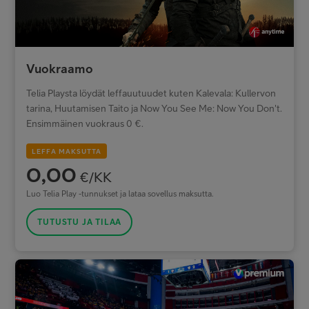
Vuokraamo
Telia Playsta löydät leffauutuudet kuten Kalevala: Kullervon
tarina, Huutamisen Taito ja Now You See Me: Now You Don't.
Ensimmäinen vuokraus 0 €.
LEFFA MAKSUTTA
0,00
€/KK
Luo Telia Play -tunnukset ja lataa sovellus maksutta.
TUTUSTU JA TILAA