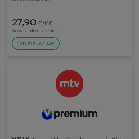
27,90
€/KK
Saatavilla Telian kaapelikortille.
TUTUSTU JA TILAA