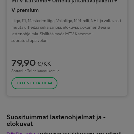
MTV Katsomo+ Urheilu ja kanavapaketti +
V premium
Liiga, F1, Mestarien liiga, Valioliiga, MM-ralli, NHL ja valtavasti
muuta urheilua sekä sarjoja, elokuvia, dokumentteja ja
lastenohjelmia. Sisältää myös MTV Katsomo -
suoratoistopalvelun.
79,90
€/KK
Saatavilla Telian kaapelikortille.
TUTUSTU JA TILAA
Suosituimmat lastenohjelmat ja -
elokuvat