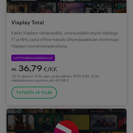
Viaplay Total
Kaikki Viaplayn viihdesisällöt, urheilusisällöt (myös Valioliiga,
F1 ja NHL) sekä offline-katselu liittymäasiakkaan etuhintaan
Viaplayn suoratoistopalvelussa.
LIITTYMÄASIAKKAILLE
36,79
€/KK
Alk.
-20 % alennus 12 kk ajan, jonka jälkeen 45,99 €/kk. 12 kk
määräaikainen sopimus, yht 441,48 €.
TUTUSTU JA TILAA