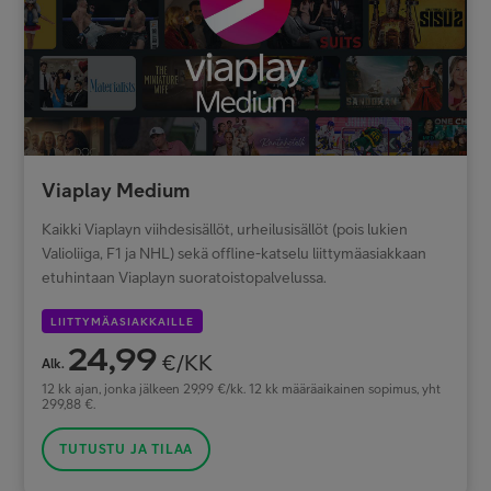
Viaplay Medium
Kaikki Viaplayn viihdesisällöt, urheilusisällöt (pois lukien
Valioliiga, F1 ja NHL) sekä offline-katselu liittymäasiakkaan
etuhintaan Viaplayn suoratoistopalvelussa.
LIITTYMÄASIAKKAILLE
24,99
€/KK
Alk.
12 kk ajan, jonka jälkeen 29,99 €/kk. 12 kk määräaikainen sopimus, yht
299,88 €.
TUTUSTU JA TILAA