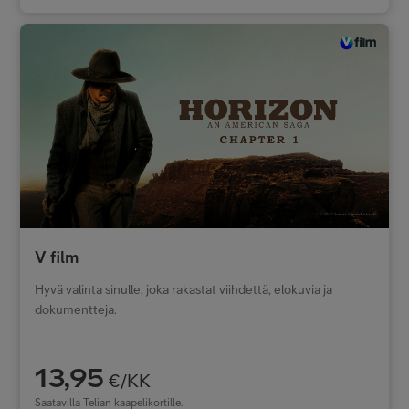
V film
Hyvä valinta sinulle, joka rakastat viihdettä, elokuvia ja
dokumentteja.
13,95
€/KK
Saatavilla Telian kaapelikortille.