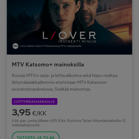
MTV Katsomo+ mainoksilla
Runsas MTV:n sarja- ja leffavalikoima sekä Hayu-realitya
liittymäasiakkaillemme etuhintaan MTV Katsomon
suoratoistopalvelussa. Sisältää mainontaa.
LIITTYMÄASIAKKAILLE
3,95
€/KK
6 kk ajan, jonka jälkeen 6,95 €/kk. Etuhinta Telian liittymäasiakkaille. Ei
määräaikaisuutta.
TUTUSTU JA TILAA