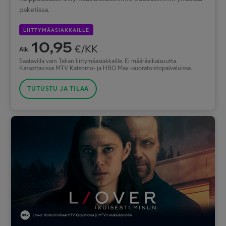
paketissa.
LIITTYMÄASIAKKAILLE
10,95
€/KK
Alk.
Saatavilla vain Telian liittymäasiakkaille. Ei määräaikaisuutta.
Katsottavissa MTV Katsomo- ja HBO Max -suoratoistopalveluissa.
TUTUSTU JA TILAA