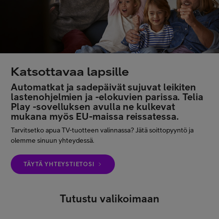
Asiakastuki
Minun Telia
Katsottavaa lapsille
FI
EN
SV
Automatkat ja sadepäivät sujuvat leikiten
lastenohjelmien ja -elokuvien parissa. Telia
Play -sovelluksen avulla ne kulkevat
mukana myös EU-maissa reissatessa.
Tarvitsetko apua TV-tuotteen valinnassa? Jätä soittopyyntö ja
olemme sinuun yhteydessä.
TÄYTÄ YHTEYSTIETOSI
Tutustu valikoimaan