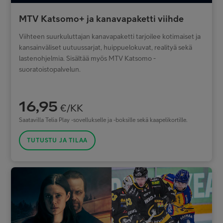
MTV Katsomo+ ja kanavapaketti viihde
Viihteen suurkuluttajan kanavapaketti tarjoilee kotimaiset ja
kansainväliset uutuussarjat, huippuelokuvat, realityä sekä
lastenohjelmia. Sisältää myös MTV Katsomo -
suoratoistopalvelun.
16,95
€/KK
Saatavilla Telia Play -sovellukselle ja -boksille sekä kaapelikortille.
TUTUSTU JA TILAA