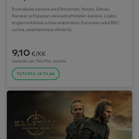
Ruotsalaisia kanavia sekä Britannian, Norjan, Saksan,
Ranskan ja Espanjan yleisradioyhtiöiden kanavia. Lisäksi
englanninkielisiä uutisia arabimaista, Euronews sekä BBC-
uutisia, asiaohjelmia ja viihdettä.
9,10
€/KK
Saatavilla vain Telia Play -boksille.
TUTUSTU JA TILAA