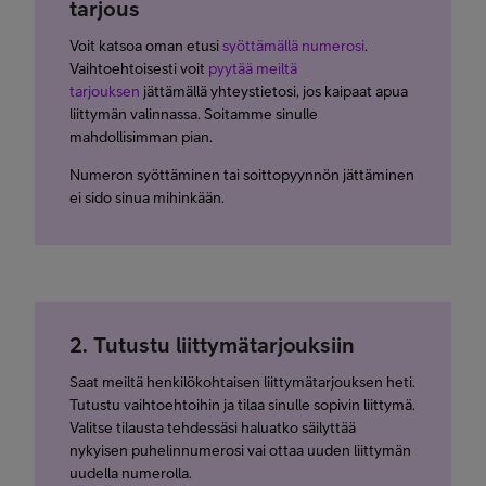
tarjous
Voit katsoa oman etusi
syöttämällä numerosi
.
Vaihtoehtoisesti voit
pyytää meiltä
tarjouksen
jättämällä yhteystietosi, jos kaipaat apua
liittymän valinnassa. Soitamme sinulle
mahdollisimman pian.
Numeron syöttäminen tai soittopyynnön jättäminen
ei sido sinua mihinkään.
2. Tutustu liittymätarjouksiin
Saat meiltä henkilökohtaisen liittymätarjouksen heti.
Tutustu vaihtoehtoihin ja tilaa sinulle sopivin liittymä.
Valitse tilausta tehdessäsi haluatko säilyttää
nykyisen puhelinnumerosi vai ottaa uuden liittymän
uudella numerolla.