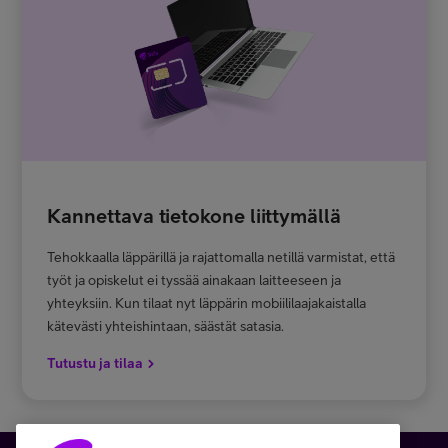
Kannettava tietokone liittymällä
Tehokkaalla läppärillä ja rajattomalla netillä varmistat, että
työt ja opiskelut ei tyssää ainakaan laitteeseen ja
yhteyksiin. Kun tilaat nyt läppärin mobiililaajakaistalla
kätevästi yhteishintaan, säästät satasia.
Tutustu ja tilaa