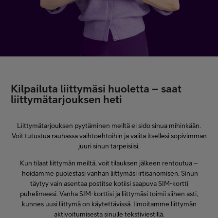
Kilpailuta liittymäsi huoletta – saat
liittymätarjouksen heti
Liittymätarjouksen pyytäminen meiltä ei sido sinua mihinkään.
Voit tutustua rauhassa vaihtoehtoihin ja valita itsellesi sopivimman
juuri sinun tarpeisiisi.
Kun tilaat liittymän meiltä, voit tilauksen jälkeen rentoutua –
hoidamme puolestasi vanhan liittymäsi irtisanomisen. Sinun
täytyy vain asentaa postitse kotiisi saapuva SIM-kortti
puhelimeesi. Vanha SIM-korttisi ja liittymäsi toimii siihen asti,
kunnes uusi liittymä on käytettävissä. Ilmoitamme liittymän
aktivoitumisesta sinulle tekstiviestillä.