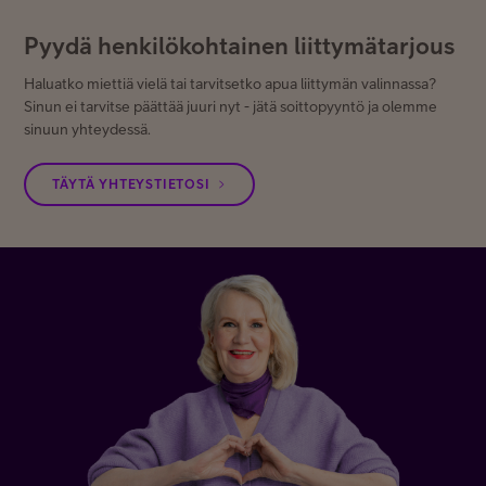
Pyydä henkilökohtainen liittymätarjous
Haluatko miettiä vielä tai tarvitsetko apua liittymän valinnassa?
Sinun ei tarvitse päättää juuri nyt - jätä soittopyyntö ja olemme
sinuun yhteydessä.
TÄYTÄ YHTEYSTIETOSI