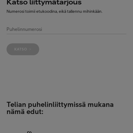
Katso liittymätarjous
Asiakastuki
Numerosi toimii etukoodina, eikä tallennu mihinkään.
Minun Telia
Puhelinnumerosi
FI
EN
SV
KATSO
Telian puhelinliittymissä mukana
nämä edut: