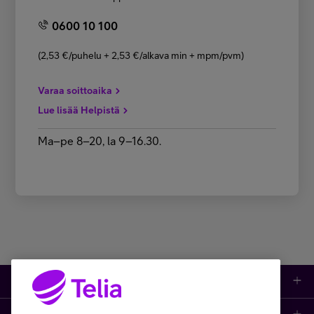
0600 10 100
(2,53 €/puhelu + 2,53 €/alkava min + mpm/pvm)
Varaa soittoaika
Lue lisää Helpistä
Ma–pe 8–20, la 9–16.30.
Kauppa