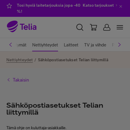
Tosi hyviä laitetarjouksia jopa -40
Katso tarjoukset
%!
YKSITYISILLE
YRITYKSILLE
WHOLESALE
uki
Liittymät
Nettiyhteydet
Laitteet
TV ja viihde
Palvelut
TELIA FINLAND
Nettiyhteydet
/
Sähköpostiasetukset Telian liittymillä
Liittymät ja palvelut
Takaisin
Laitteet
Sähköpostiasetukset Telian
liittymillä
TV ja viihde
Tämä ohje on kuluttaja-asiakkaille.