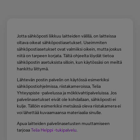
Asiakastuki
Minun Telia
Jotta sähköposti liikkuu laitteiden välillä, on laitteissa
oltava oikeat sähköpostiasetukset. Useimmiten
sähköpostiasetukset ovat valmiiksi oikein, mutta joskus
FI
EN
SV
niitä on tarpeen korjata. Tältä ohjeelta löydät tietoa
sähköpostin asetuksista silloin, kun käytössäsi on meiltä
hankittu liittymä.
Lähtevän postin palvelin on käytössä esimerkiksi
sähköpostiohjelmissa, riistakameroissa, Telia
Yhteyspiste -palvelussa ja mökkivahtipalveluissa. Jos
palvelinasetukset eivät ole kohdallaan, sähköposti ei
kulje. Tällöin esimerkiksi metsässä oleva riistakamera ei
voi lähettää kuvaamaansa materiaalia sinulle.
Apua laitteiden palvelinasetusten muuttamiseen
tarjoaa
Telia Helppi -tukipalvelu
.