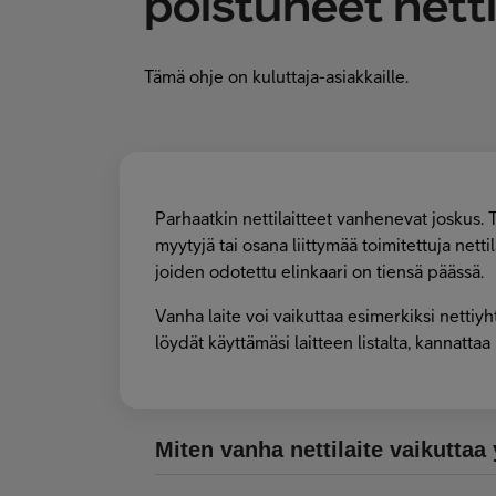
poistuneet netti
Tämä ohje on kuluttaja-asiakkaille.
Parhaatkin nettilaitteet vanhenevat joskus. T
myytyjä tai osana liittymää toimitettuja netti
joiden odotettu elinkaari on tiensä päässä.
Vanha laite voi vaikuttaa esimerkiksi nettiy
löydät käyttämäsi laitteen listalta, kannatt
Miten vanha nettilaite vaikuttaa