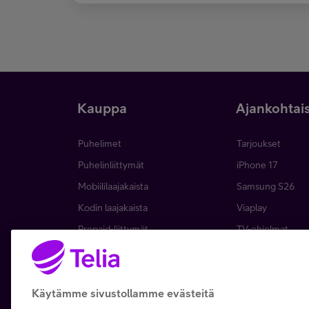
Kauppa
Ajankohtai
Puhelimet
Tarjoukset
Puhelinliittymät
iPhone 17
Mobiililaajakaista
Samsung S26
Kodin laajakaista
Viaplay
Prepaid-liittymät
TV-ohjelmat
TV ja viihde
Suoratoistopalve
MTV Katsomo
Mikä on 5G?
Käytämme sivustollamme evästeitä
Palvelut
Asiakasedut