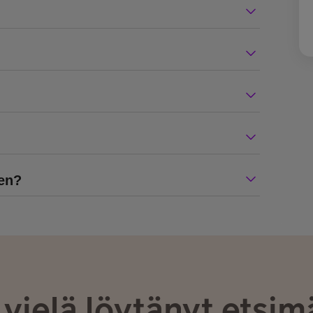
een?
 vielä löytänyt etsim