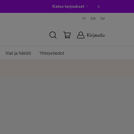
Katso tarjoukset
FI
EN
SV
Kirjaudu
Viat ja häiriöt
Yhteystiedot