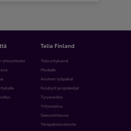
ttä
Telia Finland
n yhteystiedot
Telia yrityksenä
neena
Medialle
pa
Avoimet työpaikat
ityksille
Kesätyöt ja opiskelijat
vellus
Turvaverkko
Yritysvastuu
Saavutettavuus
Yleispalveluvelvoite