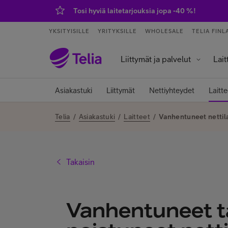
Tosi hyviä laitetarjouksia jopa -40 %!
YKSITYISILLE
YRITYKSILLE
WHOLESALE
TELIA FINL
Liittymät ja palvelut
Lait
Palvelut ja sovellukset
Tietokoneet j
Älykell
Älykoti ja kod
Asiakastuki
Liittymät
Nettiyhteydet
Laitte
Telia
/
Asiakastuki
/
Laitteet
/
Vanhentuneet nettila
Takaisin
Vanhentuneet t