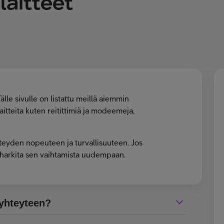
laitteet
älle sivulle on listattu meillä aiemmin
laitteita kuten reitittimiä ja modeemeja,
hteyden nopeuteen ja turvallisuuteen. Jos
aa harkita sen vaihtamista uudempaan.
 yhteyteen?