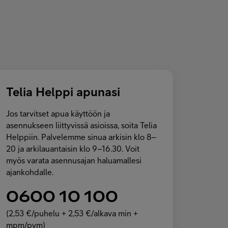
Telia Helppi apunasi
Jos tarvitset apua käyttöön ja
asennukseen liittyvissä asioissa, soita Telia
Helppiin. Palvelemme sinua arkisin klo 8–
20 ja arkilauantaisin klo 9–16.30. Voit
myös varata asennusajan haluamallesi
ajankohdalle.
0600 10 100
(2,53 €/puhelu + 2,53 €/alkava min +
mpm/pvm)