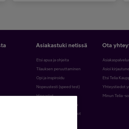
sta
Asiakastuki netissä
Ota yhtey
Etsi apua ja ohjeita
Asiakaspalvelu
Tilauksen peruuttaminen
Asioi kirjautu
Opi ja inspiroidu
Etsi Telia Kaup
Nopeustesti (speed test)
Yhteystiedot yr
Hinnastot
Minun Telia -so
lut
Telia Helppi -tukipalvelu
Kaapeleiden sijaintitiedot
Häiriötiedotteet