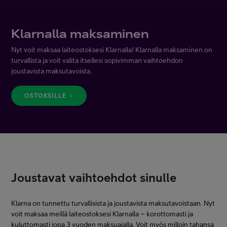
Asiakastuki
Klarnalla maksaminen
Minun Telia
Nyt voit maksaa laiteostoksesi Klarnalla! Klarnalla maksaminen on
turvallista ja voit valita itsellesi sopivimman vaihtoehdon
joustavista maksutavoista.
FI
EN
SV
OSTOKSILLE
Joustavat vaihtoehdot sinulle
Klarna on tunnettu turvallisista ja joustavista maksutavoistaan. Nyt
voit maksaa meillä laiteostoksesi Klarnalla – korottomasti ja
kuluttomasti jopa 3 vuoden maksuajalla. Voit myös milloin tahansa