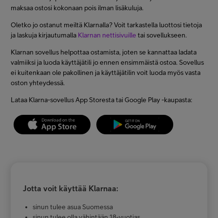
maksaa ostosi kokonaan pois ilman lisäkuluja.
Oletko jo ostanut meiltä Klarnalla? Voit tarkastella luottosi tietoja
ja laskuja kirjautumalla
Klarnan nettisivuille
tai sovellukseen.
Klarnan sovellus helpottaa ostamista, joten se kannattaa ladata
valmiiksi ja luoda käyttäjätili jo ennen ensimmäistä ostoa. Sovellus
ei kuitenkaan ole pakollinen ja käyttäjätilin voit luoda myös vasta
oston yhteydessä.
Lataa Klarna-sovellus App Storesta tai Google Play -kaupasta:
Jotta voit käyttää Klarnaa:
sinun tulee asua Suomessa
sinun tulee olla vähintään 18-vuotias