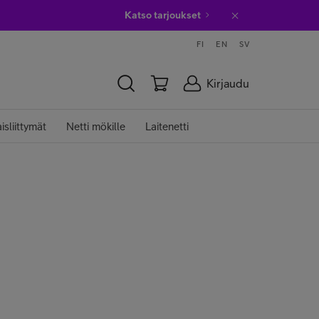
Katso tarjoukset
FI
EN
SV
Kirjaudu
isliittymät
Netti mökille
Laitenetti