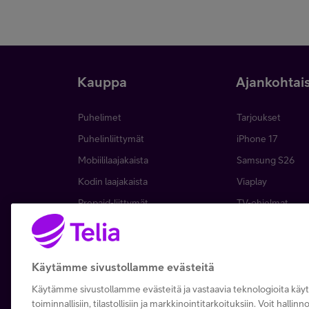
Kauppa
Ajankohtai
Puhelimet
Tarjoukset
Puhelinliittymät
iPhone 17
Mobiililaajakaista
Samsung S26
Kodin laajakaista
Viaplay
Prepaid-liittymät
TV-ohjelmat
TV ja viihde
Suoratoistopalve
MTV Katsomo
Mikä on 5G?
Käytämme sivustollamme evästeitä
Palvelut
Asiakasedut
Kierrätysetu
Tilaa uutiskirje
Käytämme sivustollamme evästeitä ja vastaavia teknologioita kä
toiminnallisiin, tilastollisiin ja markkinointitarkoituksiin. Voit hallin