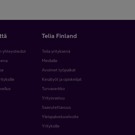
ttä
Telia Finland
n yhteystiedot
Telia yrityksenä
neena
Medialle
pa
Avoimet työpaikat
ityksille
Kesätyöt ja opiskelijat
vellus
Turvaverkko
Yritysvastuu
Saavutettavuus
Yleispalveluvelvoite
Yrityksille