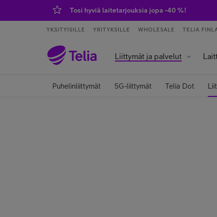
Tosi hyviä laitetarjouksia jopa -40 %!
YKSITYISILLE
YRITYKSILLE
WHOLESALE
TELIA FINL
Liittymät ja palvelut
Lait
Palvelut ja sovellukset
Tietokoneet j
Älykell
Älykoti ja kod
Puhelinliittymät
5G-liittymät
Telia Dot
Lii