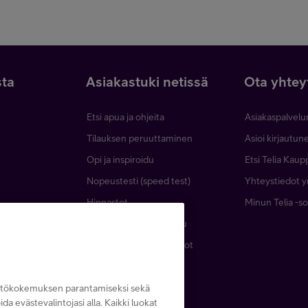
sta
Asiakastuki netissä
Ota yhtey
Etsi apua ja ohjeita
Asiakaspalvelu
Tilauksen peruuttaminen
Asioi kirjautu
Opi ja inspiroidu
Etsi Telia Kaup
Nopeustesti (speed test)
Yhteystiedot yr
Hinnastot
Minun Telia -so
lut
Telia Helppi -tukipalvelu
Kaapeleiden sijaintitiedot
Häiriötiedotteet
Asiakastiedotteet
yttökokemuksen parantamiseksi sekä
noida evästevalintojasi alla. Kaikki luokat