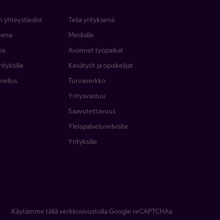
n yhteystiedot
Telia yrityksenä
neena
Medialle
pa
Avoimet työpaikat
ityksille
Kesätyöt ja opiskelijat
vellus
Turvaverkko
Yritysvastuu
Saavutettavuus
Yleispalveluvelvoite
Yrityksille
Käytämme tällä verkkosivustolla Google reCAPTCHAa