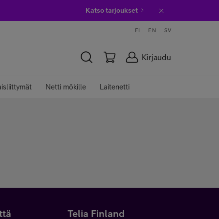
Katso tarjoukset
FI
EN
SV
Kirjaudu
isliittymät
Netti mökille
Laitenetti
ttä
Telia Finland