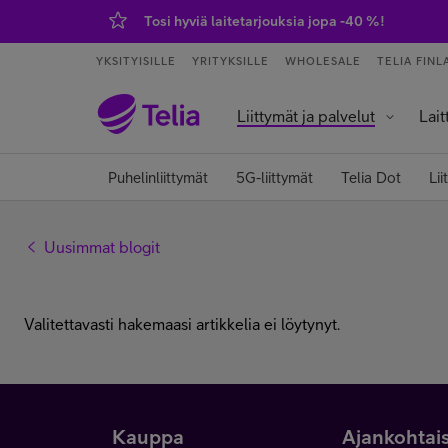
Tosi hyviä laitetarjouksia jopa -40 %!
YKSITYISILLE
YRITYKSILLE
WHOLESALE
TELIA FINL
Liittymät ja palvelut
Lait
Palvelut ja sovellukset
Tietokoneet j
Älykell
Älykoti ja kod
Puhelinliittymät
5G-liittymät
Telia Dot
Lii
Uusimmat blogit
Valitettavasti hakemaasi artikkelia ei löytynyt.
Kauppa
Ajankohtai