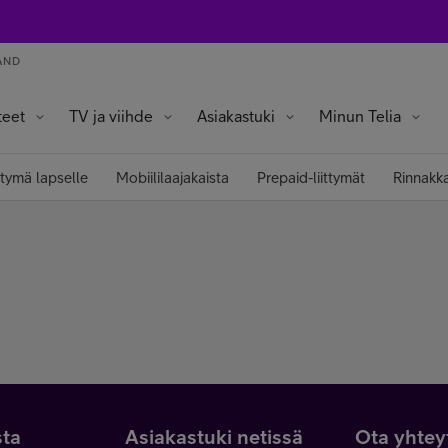
AND
teet
TV ja viihde
Asiakastuki
Minun Telia
a tabletit
ot ja älysormukset
in laitteet
Omat edut ja tarjoukset
Omat tiedot ja asetukset
ttymä lapselle
Mobiililaajakaista
Prepaid-liittymät
Rinnakka
sta
Asiakastuki netissä
Ota yhtey