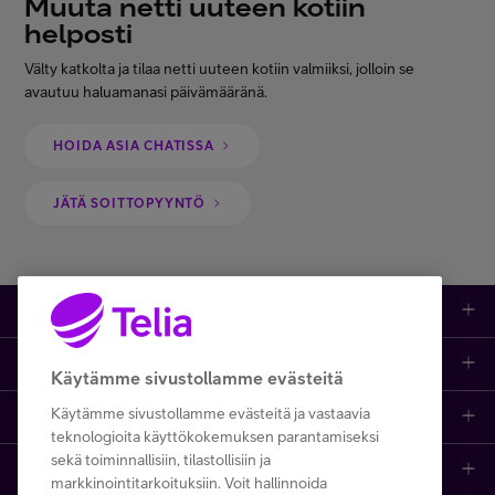
Muuta netti uuteen kotiin
Asiakastuki
helposti
Välty katkolta ja tilaa netti uuteen kotiin valmiiksi, jolloin se
avautuu haluamanasi päivämääränä.
Minun Telia
HOIDA ASIA CHATISSA
FI
EN
SV
JÄTÄ SOITTOPYYNTÖ
Kauppa
Ajankohtaista
Puhelimet
Käytämme sivustollamme evästeitä
Käytämme sivustollamme evästeitä ja vastaavia
Asiakastuki netissä
Tarjoukset
Puhelinliittymät
teknologioita käyttökokemuksen parantamiseksi
sekä toiminnallisiin, tilastollisiin ja
Ota yhteyttä
Etsi apua ja ohjeita
iPhone 17
Mobiililaajakaista
markkinointitarkoituksiin. Voit hallinnoida