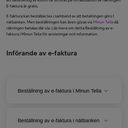
att debittering av konto får utföras på förfallodatum av räkningen.
Asiakastuki
E-faktura är gratis.
E-faktura kan beställas tex i samband av att betalningen görs I
nätbanken. Men beställningen kan även göras via
Minun Telia
då
Minun Telia
räkningen betalas där via. Läs mera om detta Beställning av e-
faktura i Minun Telia för anvisningar och information.
FI
EN
SV
Införande av e-faktura
Beställning av e-faktura i Minun Telia
Beställning av e-faktura i nätbanken