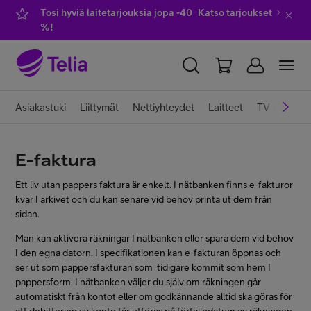
Tosi hyviä laitetarjouksia jopa -40
Katso tarjoukset
%!
YKSITYISILLE
YRITYKSILLE
WHOLESALE
Asiakastuki
Liittymät
Nettiyhteydet
Laitteet
TV ja viihde
TELIA FINLAND
E-faktura
Liittymät ja palvelut
Ett liv utan pappers faktura är enkelt. I nätbanken finns e-fakturor
kvar I arkivet och du kan senare vid behov printa ut dem från
sidan.
Laitteet
Man kan aktivera räkningar I nätbanken eller spara dem vid behov
I den egna datorn. I specifikationen kan e-fakturan öppnas och
ser ut som pappersfakturan som tidigare kommit som hem I
TV ja viihde
pappersform. I nätbanken väljer du själv om räkningen går
automatiskt från kontot eller om godkännande alltid ska göras för