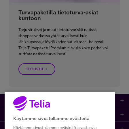
Turvapaketilla tietoturva-asiat
kuntoon
Torju virukset ja muut tietoturvariskit netissä,
shoppaa verkossa yhtä turvallisesti kuin
lähikaupassa ja löydä kadonnut laitteesi helposti.
Telia Turvapaketti Premiumin avulla koko perhe voi
surffata netissä turvallisesti.
TUTUSTU
Kauppa
Ajankohtaista
Puhelimet
Käytämme sivustollamme evästeitä
Käytämme sivustollamme evästeitä ja vastaavia
Asiakastuki netissä