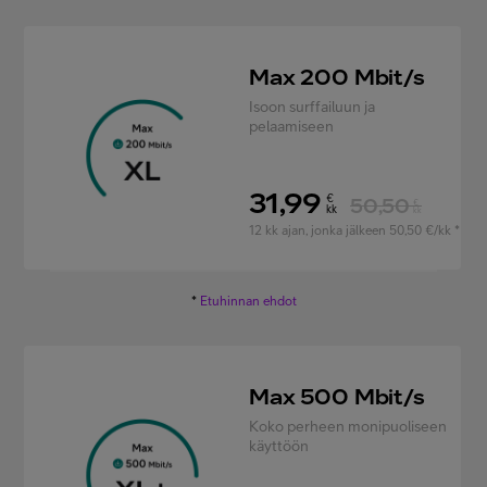
Max 200 Mbit/s
Isoon surffailuun ja
pelaamiseen
31,99
€
50,50
€
kk
kk
12 kk ajan, jonka jälkeen 50,50 €/kk *
*
Etuhinnan ehdot
Max 500 Mbit/s
Koko perheen monipuoliseen
käyttöön