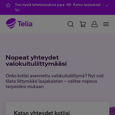
Tosi hyviä laitetarjouksia jopa -40
Katso tarjoukset
%!
YKSITYISILLE
YRITYKSILLE
WHOLESALE
TELIA FINLAND
Nopeat yhteydet
valokuituliittymääsi
Liittymät ja palvelut
Onko kotiisi asennettu valokuituliittymä? Nyt voit
tilata liittymääsi laajakaistan – valitse nopeus
Laitteet
tarpeidesi mukaan.
TV ja viihde
Katso yhteydet kotiisi