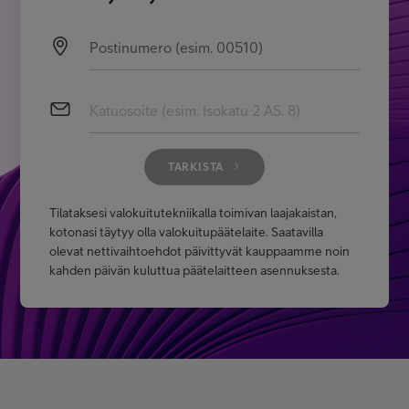
Asiakastuki
Postinumero (esim. 00510)
Minun Telia
Katuosoite (esim. Isokatu 2 AS. 8)
FI
EN
SV
TARKISTA
Tilataksesi valokuitutekniikalla toimivan laajakaistan,
kotonasi täytyy olla valokuitupäätelaite. Saatavilla
olevat nettivaihtoehdot päivittyvät kauppaamme noin
kahden päivän kuluttua päätelaitteen asennuksesta.