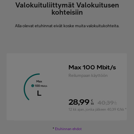
Valokuituliittymät Valokuitusen
kohteisiin
Alla olevat etuhinnat eivät koske muita valokuitukohteita.
Max 100 Mbit/s
Reilumpaan käyttöön
28,99
€
40,39
€
kk
kk
12 kk ajan, jonka jälkeen 40,39 €/kk *
*
Etuhinnan ehdot