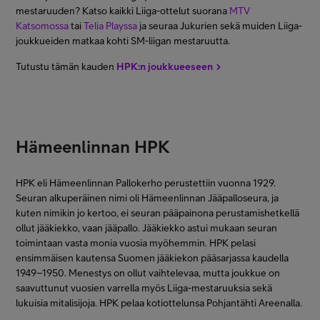
mestaruuden? Katso kaikki Liiga-ottelut suorana
MTV
Katsomossa
tai
Telia Playssa
ja seuraa Jukurien sekä muiden Liiga-
joukkueiden matkaa kohti SM-liigan mestaruutta.
Tutustu tämän kauden
HPK:n joukkueeseen
Hämeenlinnan HPK
HPK eli Hämeenlinnan Pallokerho perustettiin vuonna 1929.
Seuran alkuperäinen nimi oli Hämeenlinnan Jääpalloseura, ja
kuten nimikin jo kertoo, ei seuran pääpainona perustamishetkellä
ollut jääkiekko, vaan jääpallo. Jääkiekko astui mukaan seuran
toimintaan vasta monia vuosia myöhemmin. HPK pelasi
ensimmäisen kautensa Suomen jääkiekon pääsarjassa kaudella
1949–1950. Menestys on ollut vaihtelevaa, mutta joukkue on
saavuttunut vuosien varrella myös Liiga-mestaruuksia sekä
lukuisia mitalisijoja. HPK pelaa kotiottelunsa Pohjantähti Areenalla.