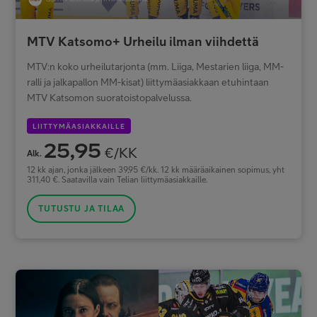
MTV Katsomo+ Urheilu ilman viihdettä
MTV:n koko urheilutarjonta (mm. Liiga, Mestarien liiga, MM-
ralli ja jalkapallon MM-kisat) liittymäasiakkaan etuhintaan
MTV Katsomon suoratoistopalvelussa.
LIITTYMÄASIAKKAILLE
25,95
€/KK
Alk.
12 kk ajan, jonka jälkeen 39,95 €/kk. 12 kk määräaikainen sopimus, yht
311,40 €. Saatavilla vain Telian liittymäasiakkaille.
TUTUSTU JA TILAA