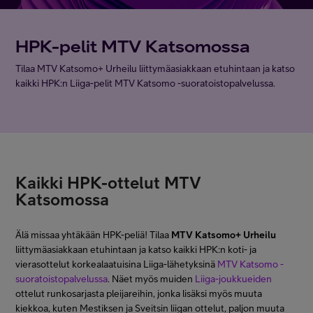
Asiakastuki
HPK-pelit MTV Katsomossa
Minun Telia
Tilaa MTV Katsomo+ Urheilu liittymäasiakkaan etuhintaan ja katso
kaikki HPK:n Liiga-pelit MTV Katsomo -suoratoistopalvelussa.
FI
EN
SV
Kaikki HPK-ottelut MTV
Katsomossa
Älä missaa yhtäkään HPK-peliä! Tilaa
MTV Katsomo+ Urheilu
liittymäasiakkaan etuhintaan ja katso kaikki HPK:n koti- ja
vierasottelut korkealaatuisina Liiga-lähetyksinä
MTV Katsomo -
suoratoistopalvelussa
. Näet myös muiden
Liiga-joukkueiden
ottelut runkosarjasta pleijareihin, jonka lisäksi myös muuta
kiekkoa, kuten Mestiksen ja Sveitsin liigan ottelut, paljon muuta