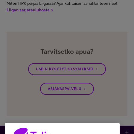
Miten HPK pärjää Liigassa? Ajankohtaisen sarjatilanteen näet
Liigan sarjataulukosta
Tarvitsetko apua?
USEIN KYSYTYT KYSYMYKSET
ASIAKASPALVELU
Kauppa