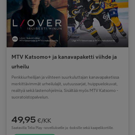
MTV Katsomo+ ja kanavapaketti viihde ja
urheilu
Penkkiurheilijan ja viihteen suurkuluttajan kanavapaketissa
merkittävimmät urheilulajit, uutuussarjat, huippuelokuvat,
realityä sekä lastenohjelmia. Sisältää myös MTV Katsomo -
suoratoistopalvelun.
49,95
€/KK
Saatavilla Telia Play -sovellukselle ja -boksille sekä kaapelikortille.