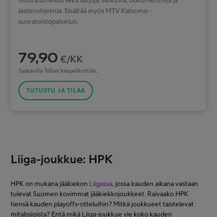
muuta urheilua sekä sarjoja, elokuvia, dokumentteja ja
lastenohjelmia. Sisältää myös MTV Katsomo -
suoratoistopalvelun.
79,90
€/KK
Saatavilla Telian kaapelikortille.
TUTUSTU JA TILAA
Liiga-joukkue: HPK
HPK on mukana jääkiekon
Liigassa
, jossa kauden aikana vastaan
tulevat Suomen kovimmat jääkiekkojoukkeet. Raivaako HPK
tiensä kauden playoffs-otteluihin? Mitkä joukkueet taistelevat
mitalisijoista? Entä mikä Liiga-joukkue vie koko kauden