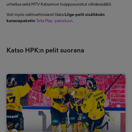
urheilua sekä MTV Katsomon huippusuositut viihdesisällöt.
Voit myös vaihtoehtoisesti tilata
Liiga-pelit sisältävän
kanavapaketin
Telia Play -palveluun
.
Katso HPK:n pelit suorana