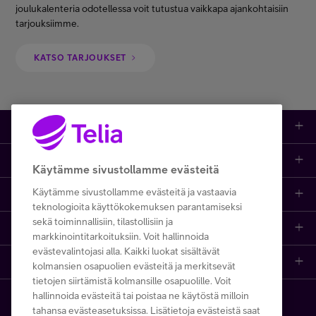
joulukalenteria odotellessa voit tutustua vaikkapa ajankohtaisiin
Asiakastuki
tarjouksiimme.
KATSO TARJOUKSET
Minun Telia
FI
EN
SV
Kauppa
Ajankohtaista
Puhelimet
Käytämme sivustollamme evästeitä
Käytämme sivustollamme evästeitä ja vastaavia
Asiakastuki netissä
Tarjoukset
Puhelinliittymät
teknologioita käyttökokemuksen parantamiseksi
sekä toiminnallisiin, tilastollisiin ja
Ota yhteyttä
Etsi apua ja ohjeita
iPhone 17
Mobiililaajakaista
markkinointitarkoituksiin. Voit hallinnoida
evästevalintojasi alla. Kaikki luokat sisältävät
Telia Finland
Asiakaspalvelun yhteystiedot
Tilauksen peruuttaminen
Samsung S26
Kodin laajakaista
kolmansien osapuolien evästeitä ja merkitsevät
tietojen siirtämistä kolmansille osapuolille. Voit
hallinnoida evästeitä tai poistaa ne käytöstä milloin
Telia yrityksenä
Asioi kirjautuneena
Opi ja inspiroidu
Viaplay
Prepaid-liittymät
tahansa evästeasetuksissa. Lisätietoja evästeistä saat
Copyright Telia Company 2026
Tietosuoja ja -turva