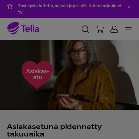
Tosi hyviä laitetarjouksia jopa -40
Katso tarjoukset
%!
YKSITYISILLE
YRITYKSILLE
WHOLESALE
TELIA FINLAND
Liittymät ja palvelut
Laitteet
TV ja viihde
Asiakasetuna pidennetty
takuuaika