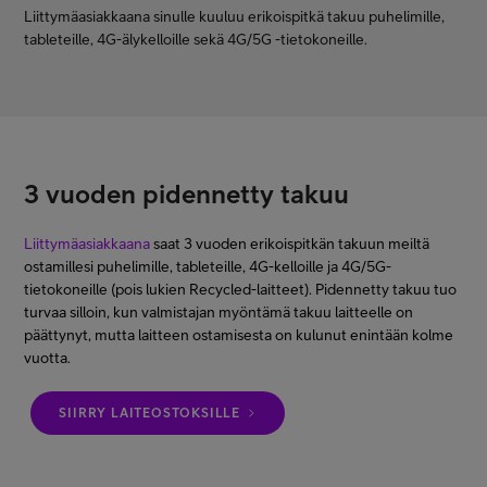
Liittymäasiakkaana sinulle kuuluu erikoispitkä takuu puhelimille,
Asiakastuki
tableteille, 4G-älykelloille sekä 4G/5G -tietokoneille.
Minun Telia
FI
EN
SV
3 vuoden pidennetty takuu
Liittymäasiakkaana
saat 3 vuoden erikoispitkän takuun meiltä
ostamillesi puhelimille, tableteille, 4G-kelloille ja 4G/5G-
tietokoneille (pois lukien Recycled-laitteet). Pidennetty takuu tuo
turvaa silloin, kun valmistajan myöntämä takuu laitteelle on
päättynyt, mutta laitteen ostamisesta on kulunut enintään kolme
vuotta.
SIIRRY LAITEOSTOKSILLE