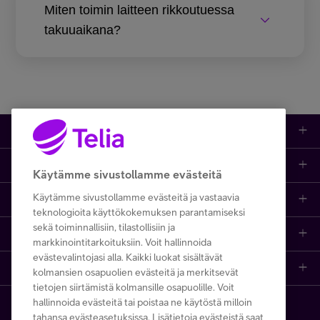
Miten toimin laitteen rikkoutuessa
takuuaikana?
Kauppa
Ajankohtaista
Puhelimet
Käytämme sivustollamme evästeitä
Käytämme sivustollamme evästeitä ja vastaavia
Asiakastuki netissä
Tarjoukset
Puhelinliittymät
teknologioita käyttökokemuksen parantamiseksi
sekä toiminnallisiin, tilastollisiin ja
Ota yhteyttä
Etsi apua ja ohjeita
iPhone 17
Mobiililaajakaista
markkinointitarkoituksiin. Voit hallinnoida
evästevalintojasi alla. Kaikki luokat sisältävät
Telia Finland
Asiakaspalvelun yhteystiedot
Tilauksen peruuttaminen
Samsung S26
Kodin laajakaista
kolmansien osapuolien evästeitä ja merkitsevät
tietojen siirtämistä kolmansille osapuolille. Voit
hallinnoida evästeitä tai poistaa ne käytöstä milloin
Telia yrityksenä
Asioi kirjautuneena
Opi ja inspiroidu
Viaplay
Prepaid-liittymät
tahansa evästeasetuksissa. Lisätietoja evästeistä saat