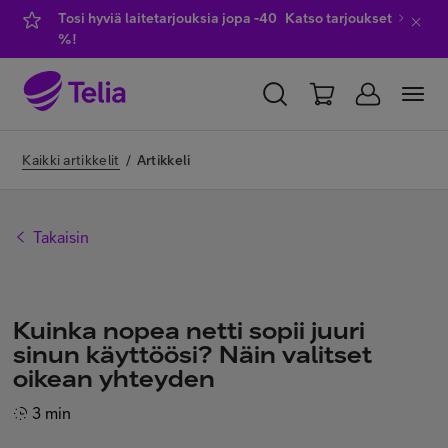
Tosi hyviä laitetarjouksia jopa -40
Katso tarjoukset
%!
YKSITYISILLE
YRITYKSILLE
WHOLESALE
Kaikki artikkelit
/
Artikkeli
TELIA FINLAND
Takaisin
Liittymät ja palvelut
Laitteet
Kuinka nopea netti sopii juuri
sinun käyttöösi? Näin valitset
oikean yhteyden
TV ja viihde
3 min