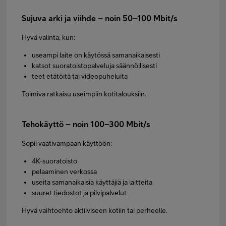
Sujuva arki ja viihde – noin 50–100 Mbit/s
Hyvä valinta, kun:
useampi laite on käytössä samanaikaisesti
katsot suoratoistopalveluja säännöllisesti
teet etätöitä tai videopuheluita
Toimiva ratkaisu useimpiin kotitalouksiin.
Tehokäyttö – noin 100–300 Mbit/s
Sopii vaativampaan käyttöön:
4K-suoratoisto
pelaaminen verkossa
useita samanaikaisia käyttäjiä ja laitteita
suuret tiedostot ja pilvipalvelut
Hyvä vaihtoehto aktiiviseen kotiin tai perheelle.