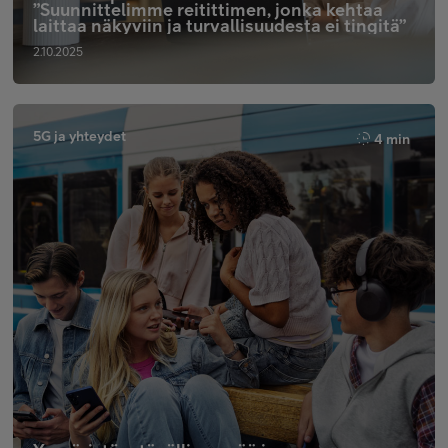
”Suunnittelimme reitittimen, jonka kehtaa
laittaa näkyviin ja turvallisuudesta ei tingitä”
2.10.2025
5G ja yhteydet
4 min