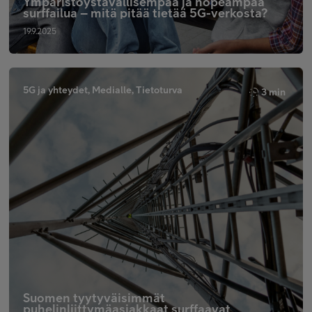
Ympäristöystävällisempää ja nopeampaa
surffailua – mitä pitää tietää 5G-verkosta?
19.9.2025
5G ja yhteydet, Medialle, Tietoturva
3 min
Suomen tyytyväisimmät
puhelinliittymäasiakkaat surffaavat