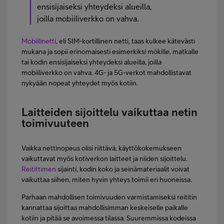
ensisijaiseksi yhteydeksi alueilla,
joilla mobiiliverkko on vahva.
Mobiilinetti
, eli SIM-kortillinen netti, taas kulkee kätevästi
mukana ja sopii erinomaisesti esimerkiksi mökille, matkalle
tai kodin ensisijaiseksi yhteydeksi alueilla, joilla
mobiiliverkko on vahva. 4G- ja 5G-verkot mahdollistavat
nykyään nopeat yhteydet myös kotiin.
Laitteiden sijoittelu vaikuttaa netin
toimivuuteen
Vaikka nettinopeus olisi riittävä, käyttökokemukseen
vaikuttavat myös kotiverkon laitteet ja niiden sijoittelu.
Reitittimen
sijainti, kodin koko ja seinämateriaalit voivat
vaikuttaa siihen, miten hyvin yhteys toimii eri huoneissa.
Parhaan mahdollisen toimivuuden varmistamiseksi reititin
kannattaa sijoittaa mahdollisimman keskeiselle paikalle
kotiin ja pitää se avoimessa tilassa. Suuremmissa kodeissa