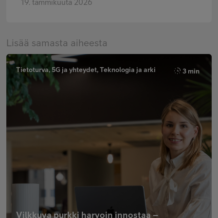
19. tammikuuta 2026
Lisää samasta aiheesta
Tietoturva, 5G ja yhteydet, Teknologia ja arki
3 min
Vilkkuva purkki harvoin innostaa –