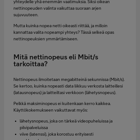
yhteydelle yhä enemmän vaatimuksia. Siksi oikean
nettinopeuden valinta vaikuttaa suoraan arjen
sujuvuuteen.
Mutta kuinka nopea netti oikeasti riittää, ja milloin
kannattaa valita nopeampi yhteys? Tässä selkeä opas
nettinopeuksien ymmärtämiseen.
Mitä nettinopeus eli Mbit/s
tarkoittaa?
Nettinopeus ilmoitetaan megabitteinä sekunnissa (Mbit/s).
Se kertoo, kuinka nopeasti data liikkuu verkosta laitteillesi
(latausnopeus) ja laitteiltasi verkkoon (lähetysnopeus).
Pelkkä maksiminopeus ei kuitenkaan kerro kaikkea.
Käyttökokemukseen vaikuttavat myös:
lähetysnopeus, joka on tärkeä videopuheluissa ja
pilvipalveluissa
viive (latenssi), joka korostuu erityisesti