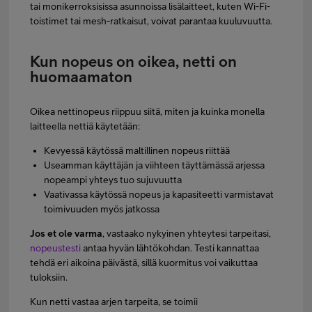
tai monikerroksisissa asunnoissa lisälaitteet, kuten Wi-Fi-
toistimet tai mesh-ratkaisut, voivat parantaa kuuluvuutta.
Kun nopeus on oikea, netti on
huomaamaton
Oikea nettinopeus riippuu siitä, miten ja kuinka monella
laitteella nettiä käytetään:
Kevyessä käytössä maltillinen nopeus riittää
Useamman käyttäjän ja viihteen täyttämässä arjessa
nopeampi yhteys tuo sujuvuutta
Vaativassa käytössä nopeus ja kapasiteetti varmistavat
toimivuuden myös jatkossa
Jos et ole varma
, vastaako nykyinen yhteytesi tarpeitasi,
nopeustesti
antaa hyvän lähtökohdan. Testi kannattaa
tehdä eri aikoina päivästä, sillä kuormitus voi vaikuttaa
tuloksiin.
Kun netti vastaa arjen tarpeita, se toimii