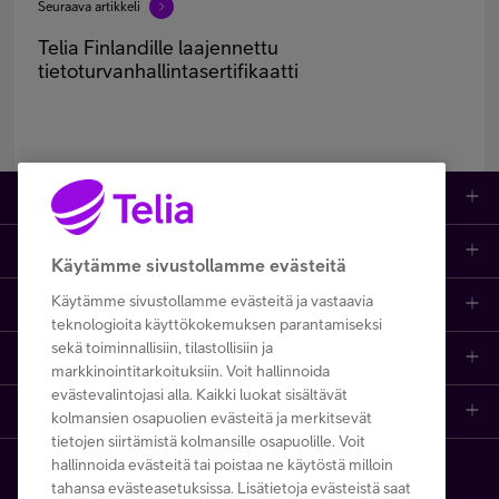
Seuraava artikkeli
Telia Finlandille laajennettu
tietoturvanhallintasertifikaatti
Kauppa
Ajankohtaista
Puhelimet
Käytämme sivustollamme evästeitä
Käytämme sivustollamme evästeitä ja vastaavia
Asiakastuki netissä
Tarjoukset
Puhelinliittymät
teknologioita käyttökokemuksen parantamiseksi
sekä toiminnallisiin, tilastollisiin ja
Ota yhteyttä
Etsi apua ja ohjeita
iPhone 17
Mobiililaajakaista
markkinointitarkoituksiin. Voit hallinnoida
evästevalintojasi alla. Kaikki luokat sisältävät
Telia Finland
Asiakaspalvelun yhteystiedot
Tilauksen peruuttaminen
Samsung S26
Kodin laajakaista
kolmansien osapuolien evästeitä ja merkitsevät
tietojen siirtämistä kolmansille osapuolille. Voit
hallinnoida evästeitä tai poistaa ne käytöstä milloin
Telia yrityksenä
Asioi kirjautuneena
Opi ja inspiroidu
Viaplay
Prepaid-liittymät
tahansa evästeasetuksissa. Lisätietoja evästeistä saat
Copyright Telia Company 2026
Tietosuoja ja -turva