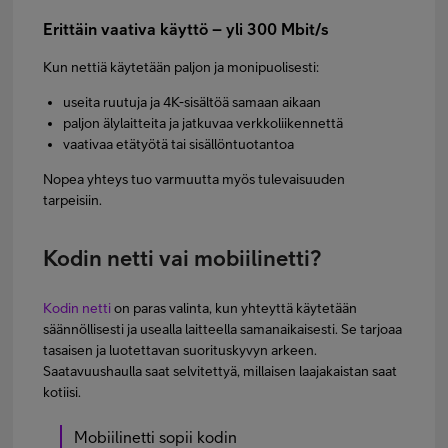
Erittäin vaativa käyttö – yli 300 Mbit/s
Kun nettiä käytetään paljon ja monipuolisesti:
useita ruutuja ja 4K-sisältöä samaan aikaan
paljon älylaitteita ja jatkuvaa verkkoliikennettä
vaativaa etätyötä tai sisällöntuotantoa
Nopea yhteys tuo varmuutta myös tulevaisuuden
tarpeisiin.
Kodin netti vai mobiilinetti?
Kodin netti
on paras valinta, kun yhteyttä käytetään
säännöllisesti ja usealla laitteella samanaikaisesti. Se tarjoaa
tasaisen ja luotettavan suorituskyvyn arkeen.
Saatavuushaulla saat selvitettyä, millaisen laajakaistan saat
kotiisi.
Mobiilinetti sopii kodin