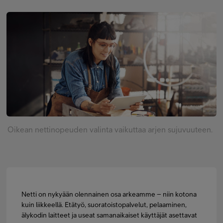
Asiakastuki
Minun Telia
FI
EN
SV
Oikean nettinopeuden valinta vaikuttaa arjen sujuvuuteen.
Netti on nykyään olennainen osa arkeamme – niin kotona
kuin liikkeellä. Etätyö, suoratoistopalvelut, pelaaminen,
älykodin laitteet ja useat samanaikaiset käyttäjät asettavat